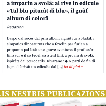
a imparin a svolâ: al rive in edicule
«Tal blu piturât di blu», il gnûf
album di colorâ
Redazion
Daspò dal sucès dal prin album vignût fûr a Nadâl, i
simpatics dinosauruts che a fevelin par furlan a
proponin pal Istât une gnove aventure: il professôr
Einsaur e il so fedêl assistent Blik a provin di svolâ,
ispirâts dai pterodatils. Rivarano? ◆ A partî de fin di
Jugn al è rivât tes ediculis dal […]
lei di plui +