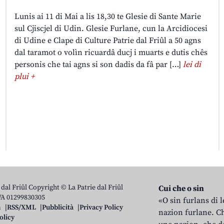
Lunis ai 11 di Mai a lis 18,30 te Glesie di Sante Marie
sul Cjiscjel di Udin. Glesie Furlane, cun la Arcidiocesi
di Udine e Clape di Culture Patrie dal Friûl a 50 agns
dal taramot o volìn ricuardâ ducj i muarts e dutis chês
personis che tai agns si son dadis da fâ par […]
lei di
plui +
 dal Friûl Copyright © La Patrie dal Friûl
Cui che o sin
IVA 01299830305
«O sin furlans di 
n
RSS/XML
Pubblicità
Privacy Policy
nazion furlane. Ch
olicy