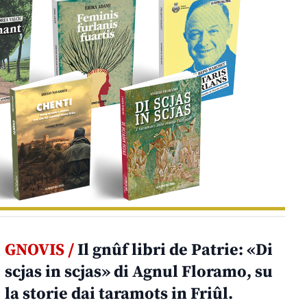
GNOVIS /
Il gnûf libri de Patrie: «Di
scjas in scjas» di Agnul Floramo, su
la storie dai taramots in Friûl.