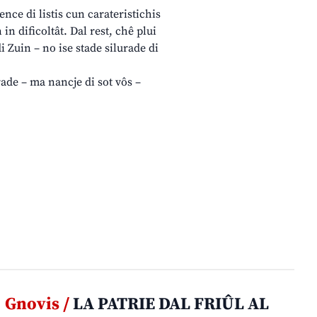
sence di listis cun carateristichis
 in dificoltât. Dal rest, chê plui
i Zuin – no ise stade silurade di
ade – ma nancje di sot vôs –
Gnovis /
LA PATRIE DAL FRIÛL AL