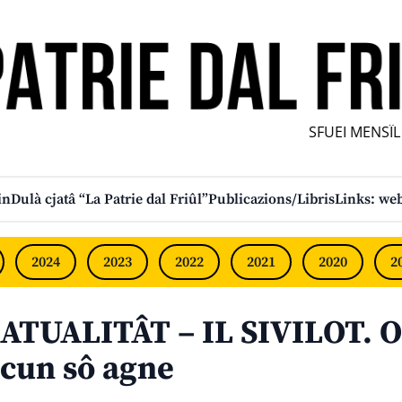
SFUEI MENSÎL F
in
Dulà cjatâ “La Patrie dal Friûl”
Publicazions/Libris
Links: web
2024
2023
2022
2021
2020
2
ATUALITÂT – IL SIVILOT. O
cun sô agne