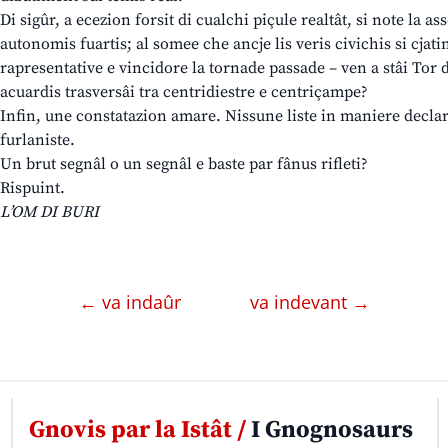
Di sigûr, a ecezion forsit di cualchi piçule realtât, si note la as
autonomis fuartis; al somee che ancje lis veris civichis si cjatin
rapresentative e vincidore la tornade passade – ven a stâi Tor d
acuardis trasversâi tra centridiestre e centriçampe?
Infin, une constatazion amare. Nissune liste in maniere declar
furlaniste.
Un brut segnâl o un segnâl e baste par fânus rifleti?
Rispuint.
L’OM DI BURI
← va indaûr
va indevant →
Gnovis par la Istât /
I Gnognosaurs