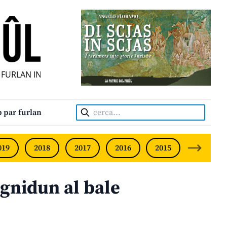
URLAN INDIPENDENT • INDEPENDENT FRIULIAN MONTHLY • 
Cerca:
 par furlan
019
2018
2017
2016
2015
2014
gnidun al bale