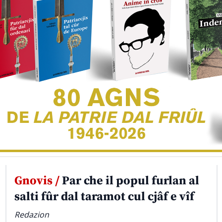
Gnovis /
Par che il popul furlan al
salti fûr dal taramot cul cjâf e vîf
Redazion