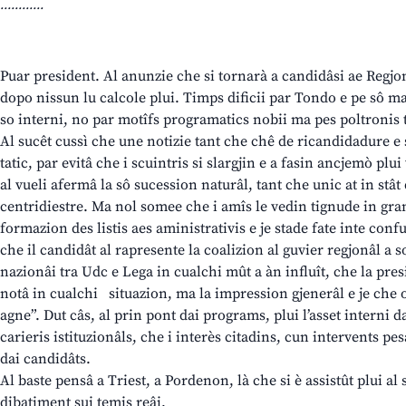
............
Puar president. Al anunzie che si tornarà a candidâsi ae Regjon,
dopo nissun lu calcole plui. Timps dificii par Tondo e pe sô ma
so interni, no par motîfs programatics nobii ma pes poltronis t
Al sucêt cussì che une notizie tant che chê de ricandidadure
tatic, par evitâ che i scuintris si slargjin e a fasin ancjemò plu
al vueli afermâ la sô sucession naturâl, tant che unic at in stât 
centridiestre. Ma nol somee che i amîs le vedin tignude in gra
formazion des listis aes aministrativis e je stade fate inte confu
che il candidât al rapresente la coalizion al guvier regjonâl a s
nazionâi tra Udc e Lega in cualchi mût a àn influît, che la pres
notâ in cualchi situazion, ma la impression gjenerâl e je che 
agne”. Dut câs, al prin pont dai programs, plui l’asset interni dai
carieris istituzionâls, che i interès citadins, cun intervents pesa
dai candidâts.
Al baste pensâ a Triest, a Pordenon, là che si è assistût plui al 
dibatiment sui temis reâi.