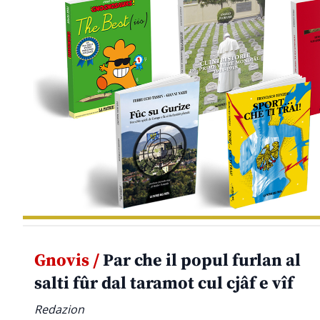
Gnovis /
Par che il popul furlan al
salti fûr dal taramot cul cjâf e vîf
Redazion