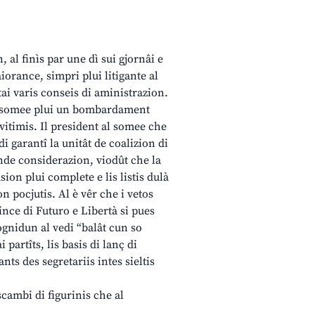
 al finìs par une dì sui gjornâi e
iorance, simpri plui litigante al
ai varis conseis di aministrazion.
 e somee plui un bombardament
i vitimis. Il president al somee che
di garantî la unitât de coalizion di
nde considerazion, viodût che la
sion plui complete e lis listis dulà
on pocjutis. Al è vêr che i vetos
ince di Futuro e Libertà si pues
ognidun al vedi “balât cun so
 partîts, lis basis di lanç di
nts des segretariis intes sieltis
scambi di figurinis che al