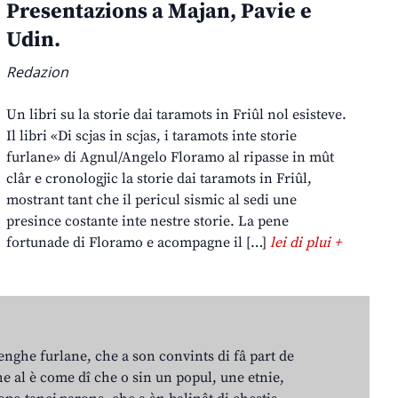
Presentazions a Majan, Pavie e
Udin.
Redazion
Un libri su la storie dai taramots in Friûl nol esisteve.
Il libri «Di scjas in scjas, i taramots inte storie
furlane» di Agnul/Angelo Floramo al ripasse in mût
clâr e cronologjic la storie dai taramots in Friûl,
mostrant tant che il pericul sismic al sedi une
presince costante inte nestre storie. La pene
fortunade di Floramo e acompagne il […]
lei di plui +
lenghe furlane, che a son convints di fâ part de
e al è come dî che o sin un popul, une etnie,