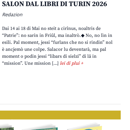
SALON DAL LIBRI DI TURIN 2026
Redazion
Dai 14 ai 18 di Mai no steit a cirînus, noaltris de
“Patrie”: no sarin in Friûl, ma inaltrò.◆ No, no lìn in
esili. Pal moment, jessi “furlans che no si rindin” nol
è ancjemò une colpe. Salacor lu deventarà, ma pal
moment o podin jessi “libars di sielzi” di lâ in
“mission”. Une mission […]
lei di plui +