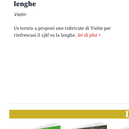
lenghe
Vielm
Us tornin a proponi une rubricute di Vielm par
rinfrescasi il cjâf su la lenghe.
lei di plui +