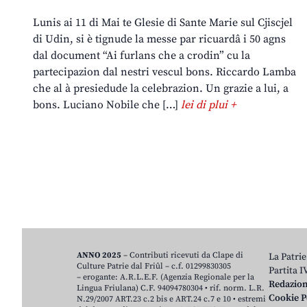
Lunis ai 11 di Mai te Glesie di Sante Marie sul Cjiscjel
di Udin, si è tignude la messe par ricuardâ i 50 agns
dal document “Ai furlans che a crodin” cu la
partecipazion dal nestri vescul bons. Riccardo Lamba
che al à presiedude la celebrazion. Un grazie a lui, a
bons. Luciano Nobile che […]
lei di plui +
ANNO 2025
– Contributi ricevuti da Clape di
La Patrie
Culture Patrie dal Friûl – c.f. 01299830305
Partita 
– erogante: A.R.L.E.F. (Agenzia Regionale per la
Redazio
Lingua Friulana) C.F. 94094780304 • rif. norm. L.R.
Cookie P
N.29/2007 ART.23 c.2 bis e ART.24 c.7 e 10 • estremi