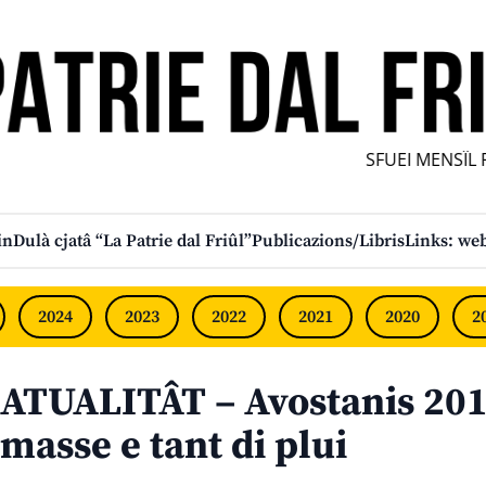
SFUEI MENSÎL FU
in
Dulà cjatâ “La Patrie dal Friûl”
Publicazions/Libris
Links: web
2024
2023
2022
2021
2020
2
ATUALITÂT – Avostanis 2010
masse e tant di plui