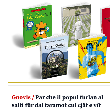
Gnovis /
Par che il popul furlan al
salti fûr dal taramot cul cjâf e vîf