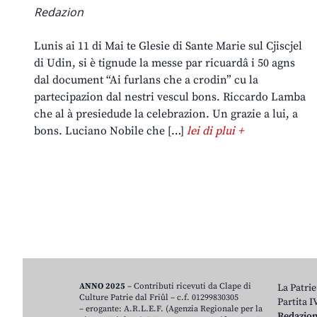
Redazion
Lunis ai 11 di Mai te Glesie di Sante Marie sul Cjiscjel
di Udin, si è tignude la messe par ricuardâ i 50 agns
dal document “Ai furlans che a crodin” cu la
partecipazion dal nestri vescul bons. Riccardo Lamba
che al à presiedude la celebrazion. Un grazie a lui, a
bons. Luciano Nobile che […]
lei di plui +
ANNO 2025
– Contributi ricevuti da Clape di
La Patrie
Culture Patrie dal Friûl – c.f. 01299830305
Partita 
– erogante: A.R.L.E.F. (Agenzia Regionale per la
Redazio