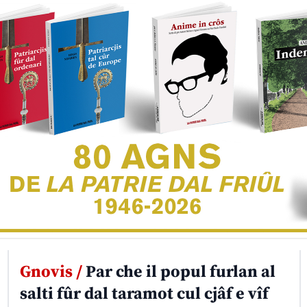
Gnovis /
Par che il popul furlan al
salti fûr dal taramot cul cjâf e vîf