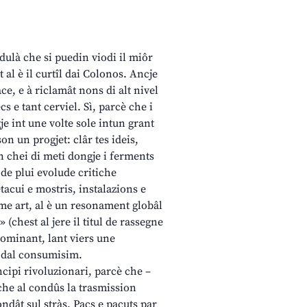
, dulà che si puedin viodi il miôr
 al è il curtîl dai Colonos. Ancje
ace, e à riclamât nons di alt nivel
s e tant cerviel. Sì, parcè che i
e int une volte sole intun grant
on un progjet: clâr tes ideis,
on chei di meti dongje i ferments
 de plui evolude critiche
etacui e mostris, instalazions e
ome art, al è un resonament globâl
(chest al jere il titul de rassegne
 dominant, lant viers une
e dal consumisim.
ncipi rivoluzionari, parcè che –
t che al condûs la trasmission
ndât sul stràs. Pacs e pacuts par