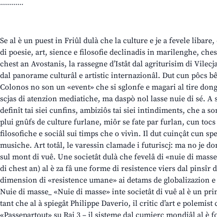
............
Se al è un puest in Friûl dulà che la culture e je a fevele libare
di poesie, art, sience e filosofie declinadis in marilenghe, chest
chest an Avostanis, la rassegne d’Istât dal agriturisim di Vilecj
dal panorame culturâl e artistic internazionâl. Dut cun pôcs bêc
Colonos no son un «event» che si sglonfe e magari al tire dongj
scjas di atenzion mediatiche, ma daspò nol lasse nuie di sé. A s
definît tai siei cunfins, ambiziôs tai siei intindiments, che a s
plui gnûfs de culture furlane, miôr se fate par furlan, cun tocs
filosofiche e sociâl sui timps che o vivìn. Il dut cuinçât cun sp
musiche. Art totâl, le varessin clamade i futuriscj: ma no je d
sul mont di vuê. Une societât dulà che fevelâ di «nuie di masse» 
di chest an) al è za fâ une forme di resistence viers dal pinsîr
dimension di «resistence umane» ai detams de globalizazion 
Nuie di masse_ «Nuie di masse» inte societât di vuê al è un pri
tant che al à spiegât Philippe Daverio, il critic d’art e polemis
«Passepartout» su Rai 3 – il sisteme dal cumierç mondiâl al è fo