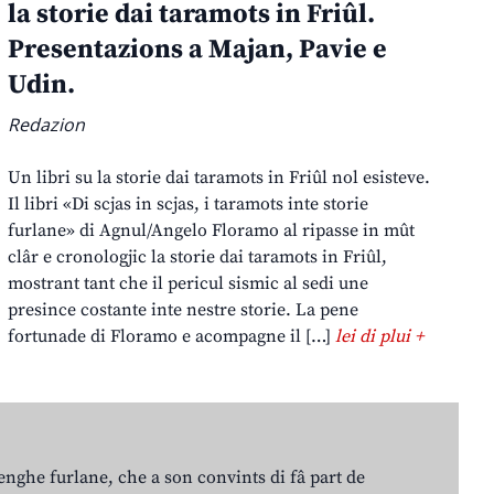
la storie dai taramots in Friûl.
Presentazions a Majan, Pavie e
Udin.
Redazion
Un libri su la storie dai taramots in Friûl nol esisteve.
Il libri «Di scjas in scjas, i taramots inte storie
furlane» di Agnul/Angelo Floramo al ripasse in mût
clâr e cronologjic la storie dai taramots in Friûl,
mostrant tant che il pericul sismic al sedi une
presince costante inte nestre storie. La pene
fortunade di Floramo e acompagne il […]
lei di plui +
lenghe furlane, che a son convints di fâ part de