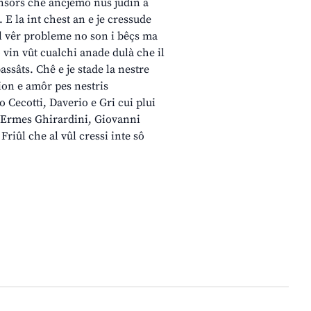
onsors che ancjemò nus judin a
 E la int chest an e je cressude
 Il vêr probleme no son i bêçs ma
 o vin vût cualchi anade dulà che il
assâts. Chê e je stade la nestre
zion e amôr pes nestris
o Cecotti, Daverio e Gri cui plui
, Ermes Ghirardini, Giovanni
Friûl che al vûl cressi inte sô