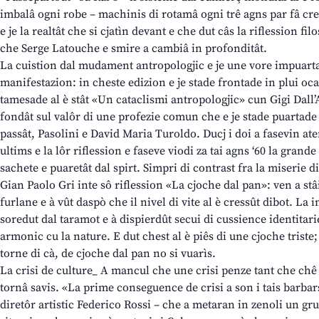
imbalâ ogni robe – machinis di rotamâ ogni trê agns par fâ cres
e je la realtât che si cjatìn devant e che dut câs la riflession fi
che Serge Latouche e smire a cambiâ in profonditât.
La cuistion dal mudament antropologjic e je une vore impuart
manifestazion: in cheste edizion e je stade frontade in plui ocas
tamesade al è stât «Un cataclismi antropologjic» cun Gigi Dall
fondât sul valôr di une profezie comun che e je stade puartade 
passât, Pasolini e David Maria Turoldo. Ducj i doi a fasevin at
ultims e la lôr riflession e faseve viodi za tai agns ‘60 la grande
sachete e puaretât dal spirt. Simpri di contrast fra la miserie di
Gian Paolo Gri inte sô riflession «La cjoche dal pan»: ven a stâi
furlane e à vût daspò che il nivel di vite al è cressût dibot. L
soredut dal taramot e à dispierdût secui di cussience identitarie
armonic cu la nature. E dut chest al è piês di une cjoche triste;
torne di cà, de cjoche dal pan no si vuarìs.
La crisi de culture_ A mancul che une crisi penze tant che chê 
tornâ savis. «La prime conseguence de crisi a son i tais barbars
diretôr artistic Federico Rossi – che a metaran in zenoli un gru