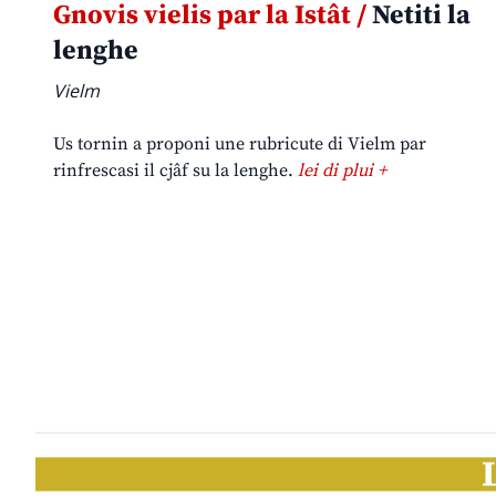
Gnovis vielis par la Istât /
Netiti la
lenghe
Vielm
Us tornin a proponi une rubricute di Vielm par
rinfrescasi il cjâf su la lenghe.
lei di plui +