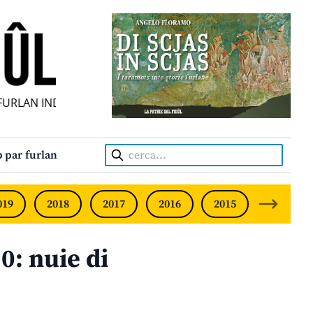
RLAN INDIPENDENT • INDEPENDENT FRIULIAN MONTHLY • N
Cerca:
 par furlan
019
2018
2017
2016
2015
2014
: nuie di