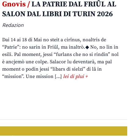
Gnovis /
LA PATRIE DAL FRIÛL AL
SALON DAL LIBRI DI TURIN 2026
Redazion
Dai 14 ai 18 di Mai no steit a cirînus, noaltris de
“Patrie”: no sarin in Friûl, ma inaltrò.◆ No, no lìn in
esili. Pal moment, jessi “furlans che no si rindin” nol
è ancjemò une colpe. Salacor lu deventarà, ma pal
moment o podin jessi “libars di sielzi” di lâ in
“mission”. Une mission […]
lei di plui +