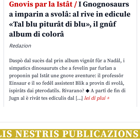
Gnovis par la Istât /
I Gnognosaurs
a imparin a svolâ: al rive in edicule
«Tal blu piturât di blu», il gnûf
album di colorâ
Redazion
Daspò dal sucès dal prin album vignût fûr a Nadâl, i
simpatics dinosauruts che a fevelin par furlan a
proponin pal Istât une gnove aventure: il professôr
Einsaur e il so fedêl assistent Blik a provin di svolâ,
ispirâts dai pterodatils. Rivarano? ◆ A partî de fin di
Jugn al è rivât tes ediculis dal […]
lei di plui +