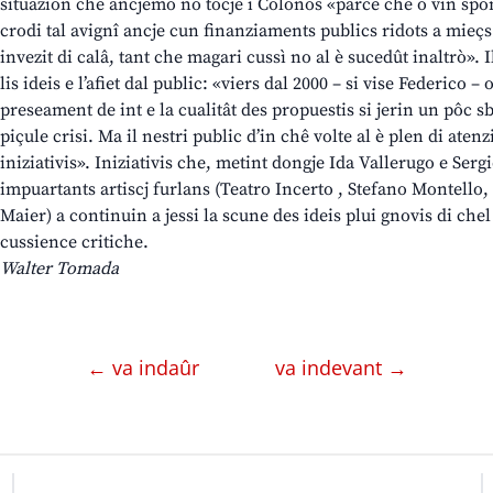
situazion che ancjemò no tocje i Colonos «parcè che o vin sp
crodi tal avignî ancje cun finanziaments publics ridots a mieçs.
invezit di calâ, tant che magari cussì no al è sucedût inaltrò».
lis ideis e l’afiet dal public: «viers dal 2000 – si vise Federico –
preseament de int e la cualitât des propuestis si jerin un pôc sb
piçule crisi. Ma il nestri public d’in chê volte al è plen di aten
iniziativis». Iniziativis che, metint dongje Ida Vallerugo e Sergi
impuartants artiscj furlans (Teatro Incerto , Stefano Montello
Maier) a continuin a jessi la scune des ideis plui gnovis di chel 
cussience critiche.
Walter Tomada
← va indaûr
va indevant →