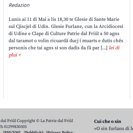
Redazion
Lunis ai 11 di Mai a lis 18,30 te Glesie di Sante Marie
sul Cjiscjel di Udin. Glesie Furlane, cun la Arcidiocesi
di Udine e Clape di Culture Patrie dal Friûl a 50 agns
dal taramot o volìn ricuardâ ducj i muarts e dutis chês
personis che tai agns si son dadis da fâ par […]
lei di
plui +
 dal Friûl Copyright © La Patrie dal Friûl
Cui che o sin
IVA 01299830305
«O sin furlans di 
n
RSS/XML
Pubblicità
Privacy Policy