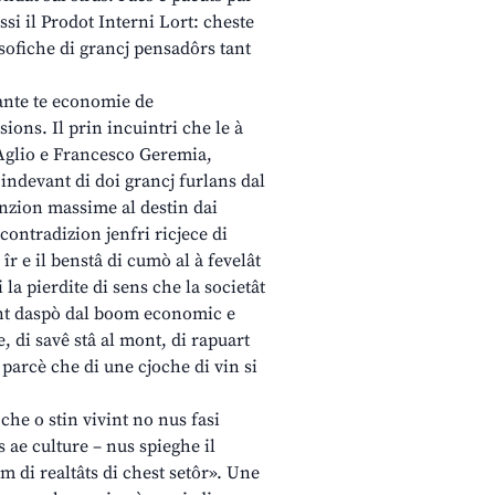
si il Prodot Interni Lort: cheste
losofiche di grancj pensadôrs tant
ante te economie de
ions. Il prin incuintri che le à
’Aglio e Francesco Geremia,
indevant di doi grancj furlans dal
enzion massime al destin dai
 contradizion jenfri ricjece di
 îr e il benstâ di cumò al à fevelât
 la pierdite di sens che la societât
a int daspò dal boom economic e
, di savê stâ al mont, di rapuart
 parcè che di une cjoche di vin si
che o stin vivint no nus fasi
 ae culture – nus spieghe il
m di realtâts di chest setôr». Une