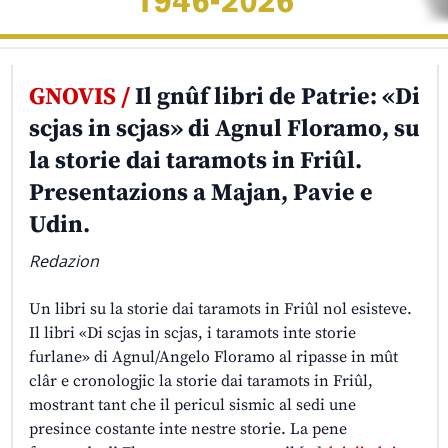
GNOVIS /
Il gnûf libri de Patrie: «Di
scjas in scjas» di Agnul Floramo, su
la storie dai taramots in Friûl.
Presentazions a Majan, Pavie e
Udin.
Redazion
Un libri su la storie dai taramots in Friûl nol esisteve.
Il libri «Di scjas in scjas, i taramots inte storie
furlane» di Agnul/Angelo Floramo al ripasse in mût
clâr e cronologjic la storie dai taramots in Friûl,
mostrant tant che il pericul sismic al sedi une
presince costante inte nestre storie. La pene