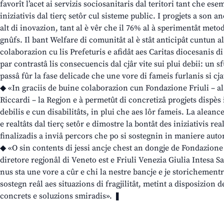
favorît l’acet ai servizis sociosanitaris dal teritori tant che ese
iniziativis dal tierç setôr cul sisteme public. I progjets a son an
alt di inovazion, tant al è vêr che il 76% al à sperimentât met
gnûfs. Il bant Welfare di comunitât al è stât anticipât cuntun al
colaborazion cu lis Prefeturis e afidât aes Caritas diocesanis
par contrastâ lis consecuencis dal cjâr vite sui plui debii: un s
passâ fûr la fase delicade che une vore di fameis furlanis si cja
◆ «In graciis de buine colaborazion cun Fondazione Friuli – al 
Riccardi – la Regjon e à permetût di concretizâ progjets dispès 
debilis e cun disabilitâts, in plui che aes lôr fameis. La aleance 
e realtâts dal tierç setôr e dimostre la bontât des iniziativis r
finalizadis a inviâ percors che po si sostegnin in maniere aut
◆ «O sin contents di jessi ancje chest an dongje de Fondazione
diretore regjonâl di Veneto est e Friuli Venezia Giulia Intesa Sa
nus sta une vore a cûr e chi la nestre bancje e je storichementr
sostegn reâl aes situazions di fragjilitât, metint a disposizion
concrets e soluzions smiradis». ❚