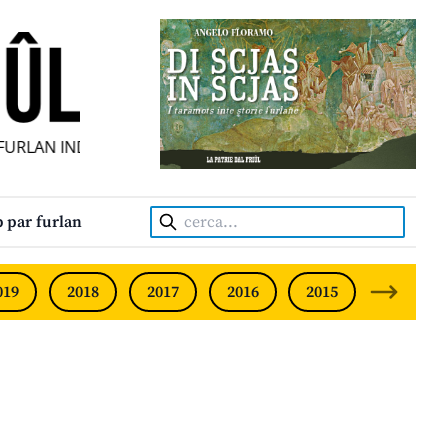
LAN INDIPENDENT • INDEPENDENT FRIULIAN MONTHLY • N
Cerca:
 par furlan
019
2018
2017
2016
2015
2014