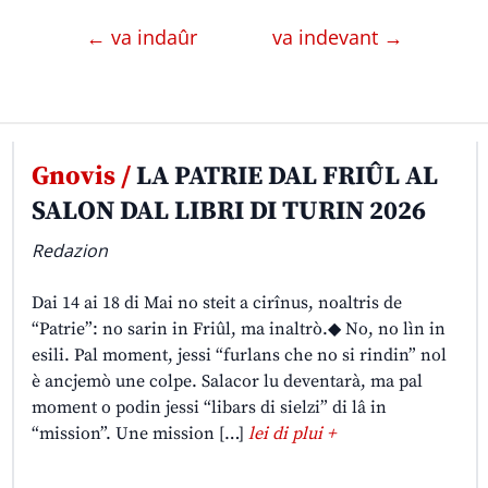
← va indaûr
va indevant →
Gnovis /
LA PATRIE DAL FRIÛL AL
SALON DAL LIBRI DI TURIN 2026
Redazion
Dai 14 ai 18 di Mai no steit a cirînus, noaltris de
“Patrie”: no sarin in Friûl, ma inaltrò.◆ No, no lìn in
esili. Pal moment, jessi “furlans che no si rindin” nol
è ancjemò une colpe. Salacor lu deventarà, ma pal
moment o podin jessi “libars di sielzi” di lâ in
“mission”. Une mission […]
lei di plui +