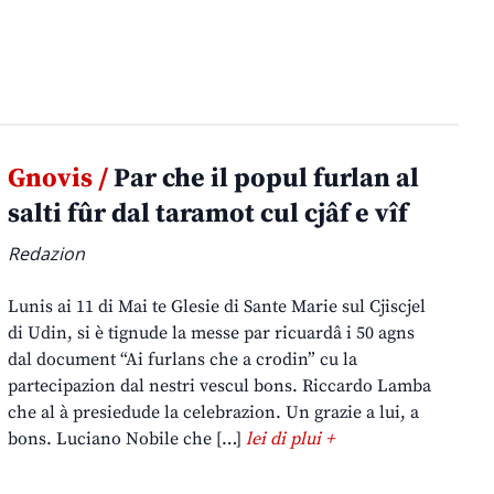
Gnovis /
Par che il popul furlan al
salti fûr dal taramot cul cjâf e vîf
Redazion
Lunis ai 11 di Mai te Glesie di Sante Marie sul Cjiscjel
di Udin, si è tignude la messe par ricuardâ i 50 agns
dal document “Ai furlans che a crodin” cu la
partecipazion dal nestri vescul bons. Riccardo Lamba
che al à presiedude la celebrazion. Un grazie a lui, a
bons. Luciano Nobile che […]
lei di plui +