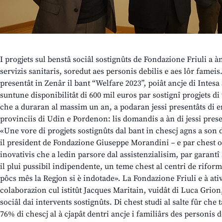
I progjets sul benstâ sociâl sostignûts de Fondazione Friuli a àn 
servizis sanitaris, soredut aes personis debilis e aes lôr fameis
presentât in Zenâr il bant “Welfare 2023”, poiât ancje di Intes
suntune disponibilitât di 600 mil euros par sostignî progjets di w
che a duraran al massim un an, a podaran jessi presentâts di e
provinciis di Udin e Pordenon: lis domandis a àn di jessi prese
«Une vore di progjets sostignûts dal bant in chescj agns a son d
il president de Fondazione Giuseppe Morandini – e par chest o 
inovativis che a ledin parsore dal assistenzialisim, par garantî 
il plui pussibil indipendente, un teme chest al centri de riforme
pôcs mês la Regjon si è indotade». La Fondazione Friuli e à ativ
colaborazion cul istitût Jacques Maritain, vuidât di Luca Grion,
sociâl dai intervents sostignûts. Di chest studi al salte fûr che t
76% di chescj al à cjapât dentri ancje i familiârs des personis de