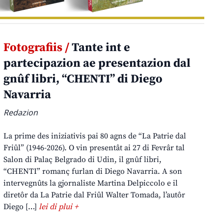
Fotografiis /
Tante int e
partecipazion ae presentazion dal
gnûf libri, “CHENTI” di Diego
Navarria
Redazion
La prime des iniziativis pai 80 agns de “La Patrie dal
Friûl” (1946-2026). O vin presentât ai 27 di Fevrâr tal
Salon di Palaç Belgrado di Udin, il gnûf libri,
“CHENTI” romanç furlan di Diego Navarria. A son
intervegnûts la gjornaliste Martina Delpiccolo e il
diretôr da La Patrie dal Friûl Walter Tomada, l’autôr
Diego […]
lei di plui +