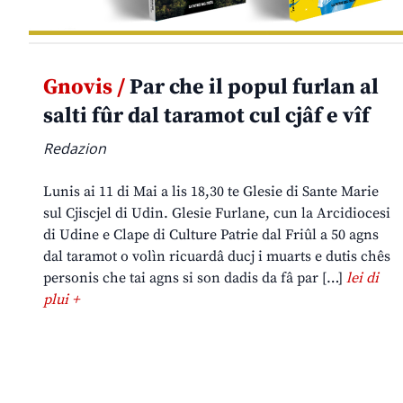
Gnovis /
Par che il popul furlan al
salti fûr dal taramot cul cjâf e vîf
Redazion
Lunis ai 11 di Mai a lis 18,30 te Glesie di Sante Marie
sul Cjiscjel di Udin. Glesie Furlane, cun la Arcidiocesi
di Udine e Clape di Culture Patrie dal Friûl a 50 agns
dal taramot o volìn ricuardâ ducj i muarts e dutis chês
personis che tai agns si son dadis da fâ par […]
lei di
plui +