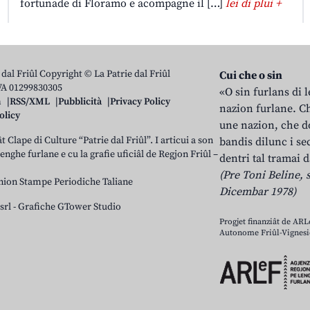
fortunade di Floramo e acompagne il […]
lei di plui +
 dal Friûl Copyright © La Patrie dal Friûl
Cui che o sin
IVA 01299830305
«O sin furlans di 
n
RSS/XML
Pubblicità
Privacy Policy
nazion furlane. Ch
olicy
une nazion, che do
t Clape di Culture “Patrie dal Friûl”. I articui a son
bandis dilunc i se
 lenghe furlane e cu la grafie uficiâl de Regjon Friûl –
dentri tal tramai d
(Pre Toni Beline, s
nion Stampe Periodiche Taliane
Dicembar 1978)
srl
-
Grafiche GTower Studio
Progjet finanziât de AR
Autonome Friûl-Vignesie