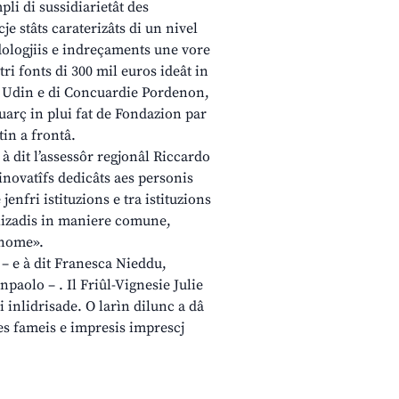
mpli di sussidiarietât des
cje stâts caraterizâts di un nivel
odologjiis e indreçaments une vore
tri fonts di 300 mil euros ideât in
 di Udin e di Concuardie Pordenon,
fuarç in plui fat de Fondazion par
tin a frontâ.
à dit l’assessôr regjonâl Riccardo
inovatîfs dedicâts aes personis
jenfri istituzions e tra istituzions
ealizadis in maniere comune,
onome».
 – e à dit Franesca Nieddu,
npaolo – . Il Friûl-Vignesie Julie
i inlidrisade. O larìn dilunc a dâ
 des fameis e impresis imprescj