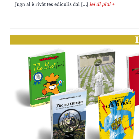
Jugn al è rivât tes ediculis dal […]
lei di plui +