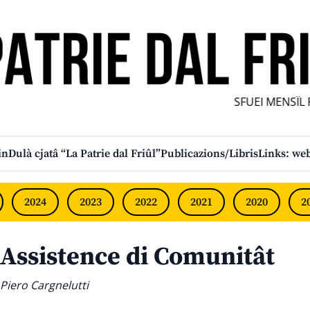
SFUEI MENSÎL FUR
in
Dulà cjatâ “La Patrie dal Friûl”
Publicazions/Libris
Links: web
2024
2023
2022
2021
2020
2
Assistence di Comunitât
Piero Cargnelutti