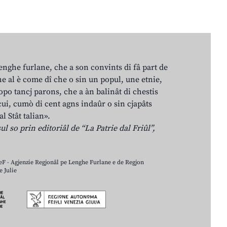
lenghe furlane, che a son convints di fâ part de
e al è come dî che o sin un popul, une etnie,
po tancj parons, che a àn balinât di chestis
cui, cumò di cent agns indaûr o sin cjapâts
al Stât talian».
ul so prin editoriâl de “La Patrie dal Friûl”,
LeF - Agjenzie Regjonâl pe Lenghe Furlane e de Regjon
 Julie