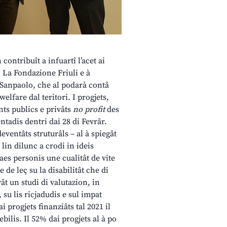
contribuît a infuartî l’acet ai
. La Fondazione Friuli e à
a Sanpaolo, che al podarà contâ
elfare dal teritori. I progjets,
nts publics e privâts
no profit
des
ntadis dentri dai 28 di Fevrâr.
eventâts struturâls – al à spiegât
lin dilunc a crodi in ideis
aes personis une cualitât de vite
 de leç su la disabilitât che di
ât un studi di valutazion, in
 su lis ricjadudis e sul impat
ai progjets finanziâts tal 2021 il
bilis. Il 52% dai progjets al à po