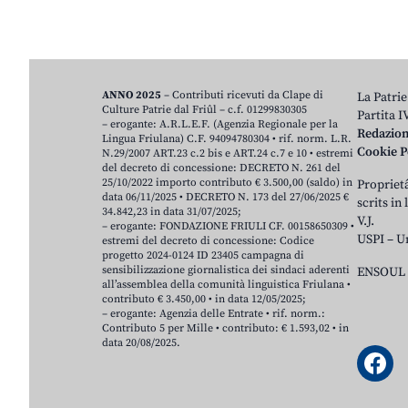
ANNO 2025
– Contributi ricevuti da Clape di
La Patrie
Culture Patrie dal Friûl – c.f. 01299830305
Partita 
– erogante: A.R.L.E.F. (Agenzia Regionale per la
Redazio
Lingua Friulana) C.F. 94094780304 • rif. norm. L.R.
Cookie P
N.29/2007 ART.23 c.2 bis e ART.24 c.7 e 10 • estremi
del decreto di concessione: DECRETO N. 261 del
25/10/2022 importo contributo € 3.500,00 (saldo) in
Proprietâ
data 06/11/2025 • DECRETO N. 173 del 27/06/2025 €
scrits in
34.842,23 in data 31/07/2025;
V.J.
– erogante: FONDAZIONE FRIULI CF. 00158650309 •
USPI – U
estremi del decreto di concessione: Codice
progetto 2024-0124 ID 23405 campagna di
sensibilizzazione giornalistica dei sindaci aderenti
ENSOUL 
all’assemblea della comunità linguistica Friulana •
contributo € 3.450,00 • in data 12/05/2025;
– erogante: Agenzia delle Entrate • rif. norm.:
Contributo 5 per Mille • contributo: € 1.593,02 • in
data 20/08/2025.