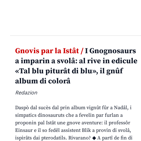
Gnovis par la Istât /
I Gnognosaurs
a imparin a svolâ: al rive in edicule
«Tal blu piturât di blu», il gnûf
album di colorâ
Redazion
Daspò dal sucès dal prin album vignût fûr a Nadâl, i
simpatics dinosauruts che a fevelin par furlan a
proponin pal Istât une gnove aventure: il professôr
Einsaur e il so fedêl assistent Blik a provin di svolâ,
ispirâts dai pterodatils. Rivarano? ◆ A partî de fin di