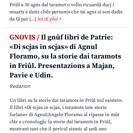
Friûl a 50 agns dal taramot o volìn ricuardâ ducj i
muarts e dutis chês personis che tai agns si son dadis
da fâ par […]
lei di plui +
GNOVIS /
Il gnûf libri de Patrie:
«Di scjas in scjas» di Agnul
Floramo, su la storie dai taramots
in Friûl. Presentazions a Majan,
Pavie e Udin.
Redazion
Un libri su la storie dai taramots in Friûl nol esisteve.
Il libri «Di scjas in scjas, i taramots inte storie
furlane» di Agnul/Angelo Floramo al ripasse in mût
clâr e cronologjic la storie dai taramots in Friûl,
mostrant tant che il pericul sismic al sedi une