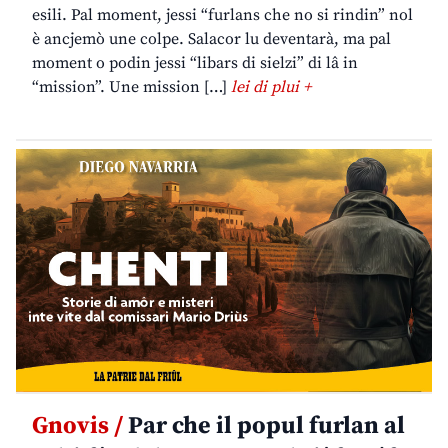
esili. Pal moment, jessi “furlans che no si rindin” nol
è ancjemò une colpe. Salacor lu deventarà, ma pal
moment o podin jessi “libars di sielzi” di lâ in
“mission”. Une mission […]
lei di plui +
Gnovis /
Par che il popul furlan al