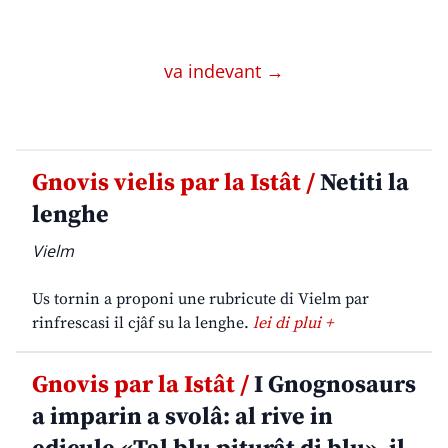
va indevant →
Gnovis vielis par la Istât /
Netiti la
lenghe
Vielm
Us tornin a proponi une rubricute di Vielm par
rinfrescasi il cjâf su la lenghe.
lei di plui +
Gnovis par la Istât /
I Gnognosaurs
a imparin a svolâ: al rive in