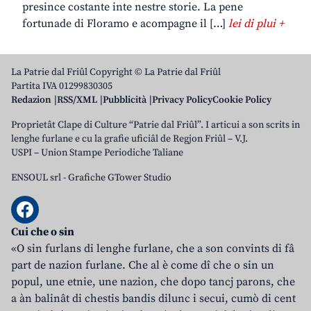
presince costante inte nestre storie. La pene
fortunade di Floramo e acompagne il […]
lei di plui +
La Patrie dal Friûl Copyright © La Patrie dal Friûl
Partita IVA 01299830305
Redazion
RSS/XML
Pubblicità
Privacy Policy
Cookie Policy
Proprietât Clape di Culture “Patrie dal Friûl”. I articui a son scrits in
lenghe furlane e cu la grafie uficiâl de Regjon Friûl – V.J.
USPI – Union Stampe Periodiche Taliane
ENSOUL srl
-
Grafiche GTower Studio
Cui che o sin
«O sin furlans di lenghe furlane, che a son convints di fâ
part de nazion furlane. Che al è come dî che o sin un
popul, une etnie, une nazion, che dopo tancj parons, che
a àn balinât di chestis bandis dilunc i secui, cumò di cent