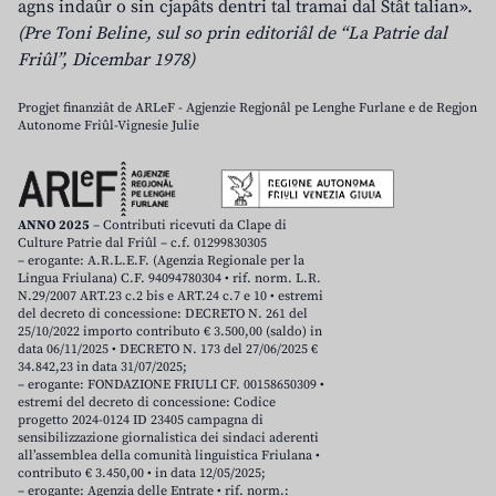
agns indaûr o sin cjapâts dentri tal tramai dal Stât talian».
(Pre Toni Beline, sul so prin editoriâl de “La Patrie dal
Friûl”, Dicembar 1978)
Progjet finanziât de ARLeF - Agjenzie Regjonâl pe Lenghe Furlane e de Regjon
Autonome Friûl-Vignesie Julie
ANNO 2025
– Contributi ricevuti da Clape di
Culture Patrie dal Friûl – c.f. 01299830305
– erogante: A.R.L.E.F. (Agenzia Regionale per la
Lingua Friulana) C.F. 94094780304 • rif. norm. L.R.
N.29/2007 ART.23 c.2 bis e ART.24 c.7 e 10 • estremi
del decreto di concessione: DECRETO N. 261 del
25/10/2022 importo contributo € 3.500,00 (saldo) in
data 06/11/2025 • DECRETO N. 173 del 27/06/2025 €
34.842,23 in data 31/07/2025;
– erogante: FONDAZIONE FRIULI CF. 00158650309 •
estremi del decreto di concessione: Codice
progetto 2024-0124 ID 23405 campagna di
sensibilizzazione giornalistica dei sindaci aderenti
all’assemblea della comunità linguistica Friulana •
contributo € 3.450,00 • in data 12/05/2025;
– erogante: Agenzia delle Entrate • rif. norm.: