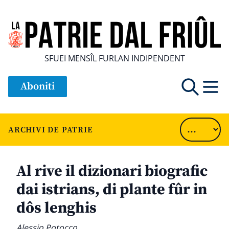
SFUEI MENSÎL FURLAN INDIPENDENT
Aboniti
ARCHIVI DE PATRIE
Al rive il dizionari biografic
dai istrians, di plante fûr in
dôs lenghis
Alessio Potocco