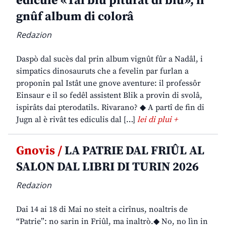
edicule «Tal blu piturât di blu», il
gnûf album di colorâ
Redazion
Daspò dal sucès dal prin album vignût fûr a Nadâl, i
simpatics dinosauruts che a fevelin par furlan a
proponin pal Istât une gnove aventure: il professôr
Einsaur e il so fedêl assistent Blik a provin di svolâ,
ispirâts dai pterodatils. Rivarano? ◆ A partî de fin di
Jugn al è rivât tes ediculis dal […]
lei di plui +
Gnovis /
LA PATRIE DAL FRIÛL AL
SALON DAL LIBRI DI TURIN 2026
Redazion
Dai 14 ai 18 di Mai no steit a cirînus, noaltris de
“Patrie”: no sarin in Friûl, ma inaltrò.◆ No, no lìn in