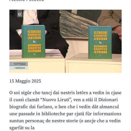
15 Maggio 2025
O soi sigûr che tancj dai nestris letôrs a vedin in cjase
il cussì clamât “Nuovo Liruti”, ven a stâi il Dizionari
biografic dai furlans, o ben che i vedin dât almancul
une passade in biblioteche par cjatâ fûr informazions
suntun personaç de nestre storie (o ancje che a vedin
sgarfât su la