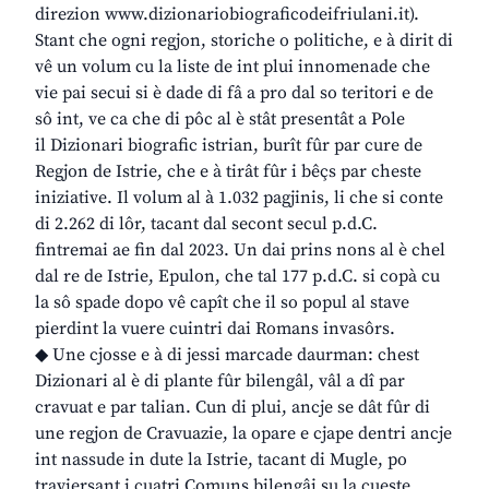
direzion www.dizionariobiograficodeifriulani.it).
Stant che ogni regjon, storiche o politiche, e à dirit di
vê un volum cu la liste de int plui innomenade che
vie pai secui si è dade di fâ a pro dal so teritori e de
sô int, ve ca che di pôc al è stât presentât a Pole
il Dizionari biografic istrian, burît fûr par cure de
Regjon de Istrie, che e à tirât fûr i bêçs par cheste
iniziative. Il volum al à 1.032 pagjinis, li che si conte
di 2.262 di lôr, tacant dal secont secul p.d.C.
fintremai ae fin dal 2023. Un dai prins nons al è chel
dal re de Istrie, Epulon, che tal 177 p.d.C. si copà cu
la sô spade dopo vê capît che il so popul al stave
pierdint la vuere cuintri dai Romans invasôrs.
◆ Une cjosse e à di jessi marcade daurman: chest
Dizionari al è di plante fûr bilengâl, vâl a dî par
cravuat e par talian. Cun di plui, ancje se dât fûr di
une regjon de Cravuazie, la opare e cjape dentri ancje
int nassude in dute la Istrie, tacant di Mugle, po
traviersant i cuatri Comuns bilengâi su la cueste