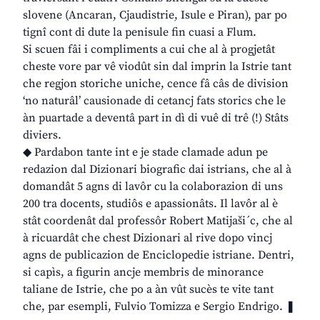
slovene (Ancaran, Cjaudistrie, Isule e Piran), par po
tignî cont di dute la penisule fin cuasi a Flum.
Si scuen fâi i compliments a cui che al à progjetât
cheste vore par vê viodût sin dal imprin la Istrie tant
che regjon storiche uniche, cence fâ câs de division
‘no naturâl’ causionade di cetancj fats storics che le
àn puartade a deventâ part in dì di vuê di trê (!) Stâts
diviers.
◆ Pardabon tante int e je stade clamade adun pe
redazion dal Dizionari biografic dai istrians, che al à
domandât 5 agns di lavôr cu la colaborazion di uns
200 tra docents, studiôs e apassionâts. Il lavôr al è
stât coordenât dal professôr Robert Matijaši´c, che al
à ricuardât che chest Dizionari al rive dopo vincj
agns de publicazion de Enciclopedie istriane. Dentri,
si capìs, a figurin ancje membris de minorance
taliane de Istrie, che po a àn vût sucès te vite tant
che, par esempli, Fulvio Tomizza e Sergio Endrigo. ❚