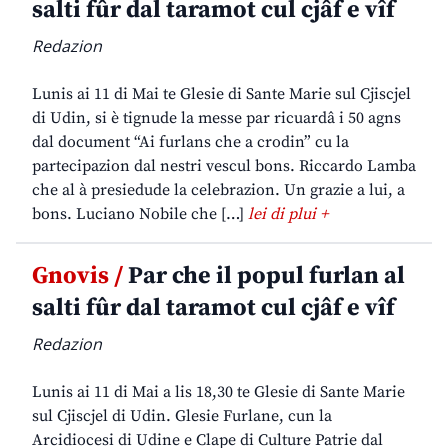
salti fûr dal taramot cul cjâf e vîf
Redazion
Lunis ai 11 di Mai te Glesie di Sante Marie sul Cjiscjel
di Udin, si è tignude la messe par ricuardâ i 50 agns
dal document “Ai furlans che a crodin” cu la
partecipazion dal nestri vescul bons. Riccardo Lamba
che al à presiedude la celebrazion. Un grazie a lui, a
bons. Luciano Nobile che […]
lei di plui +
Gnovis /
Par che il popul furlan al
salti fûr dal taramot cul cjâf e vîf
Redazion
Lunis ai 11 di Mai a lis 18,30 te Glesie di Sante Marie
sul Cjiscjel di Udin. Glesie Furlane, cun la
Arcidiocesi di Udine e Clape di Culture Patrie dal