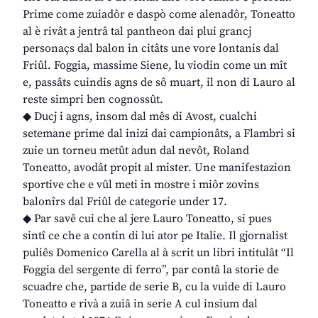
Prime come zuiadôr e daspò come alenadôr, Toneatto
al è rivât a jentrâ tal pantheon dai plui grancj
personaçs dal balon in citâts une vore lontanis dal
Friûl. Foggia, massime Siene, lu viodin come un mît
e, passâts cuindis agns de sô muart, il non di Lauro al
reste simpri ben cognossût.
◆ Ducj i agns, insom dal mês di Avost, cualchi
setemane prime dal inizi dai campionâts, a Flambri si
zuie un torneu metût adun dal nevôt, Roland
Toneatto, avodât propit al mister. Une manifestazion
sportive che e vûl meti in mostre i miôr zovins
balonîrs dal Friûl de categorie under 17.
◆ Par savê cui che al jere Lauro Toneatto, si pues
sintî ce che a contin di lui ator pe Italie. Il gjornalist
puliês Domenico Carella al à scrit un libri intitulât “Il
Foggia del sergente di ferro”, par contâ la storie de
scuadre che, partide de serie B, cu la vuide di Lauro
Toneatto e rivà a zuiâ in serie A cul insium dal