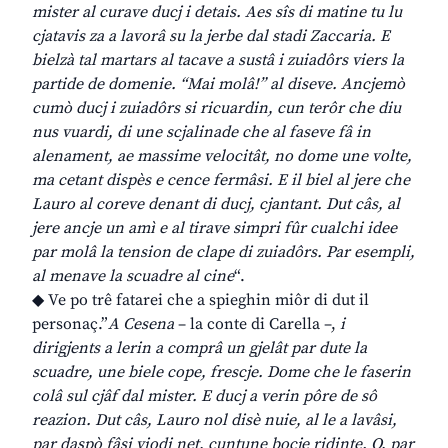
mister al curave ducj i detais. Aes sîs di matine tu lu
cjatavis za a lavorâ su la jerbe dal stadi Zaccaria. E
bielzà tal martars al tacave a sustâ i zuiadôrs viers la
partide de domenie. “Mai molâ!” al diseve. Ancjemò
cumò ducj i zuiadôrs si ricuardin, cun terôr che diu
nus vuardi, di une scjalinade che al faseve fâ in
alenament, ae massime velocitât, no dome une volte,
ma cetant dispès e cence fermâsi. E il biel al jere che
Lauro al coreve denant di ducj, cjantant. Dut câs, al
jere ancje un amì e al tirave simpri fûr cualchi idee
par molâ la tension de clape di zuiadôrs. Par esempli,
al menave la scuadre al cine
“.
◆ Ve po trê fatarei che a spieghin miôr di dut il
personaç.”
A Cesena
– la conte di Carella –,
i
dirigjents a lerin a comprâ un gjelât par dute la
scuadre, une biele cope, frescje. Dome che le faserin
colâ sul cjâf dal mister. E ducj a verin pôre de sô
reazion. Dut câs, Lauro nol disè nuie, al le a lavâsi,
par daspò fâsi viodi net, cuntune bocje ridinte. O, par