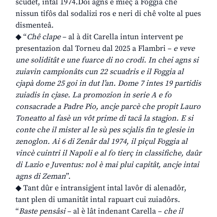
scudet, intal 1974.Doi agns e mieç a Foggia che
nissun tifôs dal sodalizi ros e neri di chê volte al pues
dismenteâ.
◆ “
Chê clape
– al à dit Carella intun intervent pe
presentazion dal Torneu dal 2025 a Flambri –
e veve
une soliditât e une fuarce di no crodi. In chei agns si
zuiavin campionâts cun 22 scuadris e il Foggia al
cjapà dome 25 goi in dut l’an. Dome 7 intes 19 partidis
zuiadis in cjase. La promozion in serie A e fo
consacrade a Padre Pio, ancje parcè che propit Lauro
Toneatto al fasè un vôt prime di tacâ la stagjon. E si
conte che il mister al le sù pes scjalis fin te glesie in
zenoglon. Ai 6 di Zenâr dal 1974, il piçul Foggia al
vincè cuintri il Napoli e al fo tierç in classifiche, daûr
di Lazio e Juventus: nol è mai plui capitât, ancje intai
agns di Zeman
”.
◆ Tant dûr e intransigjent intal lavôr di alenadôr,
tant plen di umanitât intal rapuart cui zuiadôrs.
“
Baste pensâsi
– al è lât indenant Carella –
che il