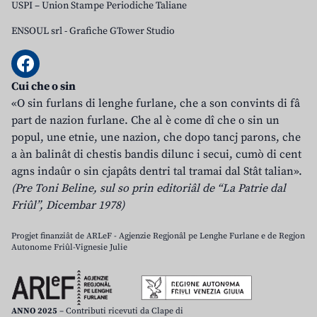
USPI – Union Stampe Periodiche Taliane
ENSOUL srl
-
Grafiche GTower Studio
Cui che o sin
«O sin furlans di lenghe furlane, che a son convints di fâ
part de nazion furlane. Che al è come dî che o sin un
popul, une etnie, une nazion, che dopo tancj parons, che
a àn balinât di chestis bandis dilunc i secui, cumò di cent
agns indaûr o sin cjapâts dentri tal tramai dal Stât talian».
(Pre Toni Beline, sul so prin editoriâl de “La Patrie dal
Friûl”, Dicembar 1978)
Progjet finanziât de ARLeF - Agjenzie Regjonâl pe Lenghe Furlane e de Regjon
Autonome Friûl-Vignesie Julie
ANNO 2025
– Contributi ricevuti da Clape di