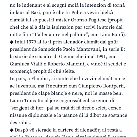
no le indenant e al scugnì molâ la intenzion di tornâ
indaûr al Bari, parcè che in Pulie a vevin bielzà
clamât tal so puest il mister Oronzo Pugliese (propit
chel che al à dât la ispirazion par scrivi la storie dal
mitic film “L’allenatore nel pallone”, cun Lino Banfi).
◆ Intal 1979 al fo il prin alenadôr clamât dal gnûf
president de Sampdorie Paolo Mantovani, in serie B:
la storie de scuadre di Gjenue che intal 1991, cun
Gianluca Vialli e Roberto Mancini, e vincè il scudet e
scomençà propit di chê sielte.
In paîs, a Flambri, si conte che lu vevin clamât ancje
ae Juventus, ma l’incuintri cun Gianpietro Boniperti,
president de clape blancje e nere, nol le masse ben.
Lauro Toneatto al jere cognossût cul sorenon di
“sergjent di fier” pal so mût di fâ dret e sclet, cence
nissune diplomazie e la usance di lâ dibot ae sostance
des robis.
◆ Daspò vê sierade la cariere di alenadôr, al restà a