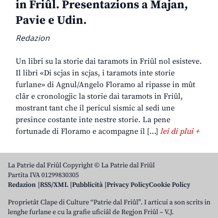
in Friûl. Presentazions a Majan,
Pavie e Udin.
Redazion
Un libri su la storie dai taramots in Friûl nol esisteve.
Il libri «Di scjas in scjas, i taramots inte storie
furlane» di Agnul/Angelo Floramo al ripasse in mût
clâr e cronologjic la storie dai taramots in Friûl,
mostrant tant che il pericul sismic al sedi une
presince costante inte nestre storie. La pene
fortunade di Floramo e acompagne il […]
lei di plui +
La Patrie dal Friûl Copyright © La Patrie dal Friûl
Partita IVA 01299830305
Redazion
RSS/XML
Pubblicità
Privacy Policy
Cookie Policy
Proprietât Clape di Culture “Patrie dal Friûl”. I articui a son scrits in
lenghe furlane e cu la grafie uficiâl de Regjon Friûl – V.J.