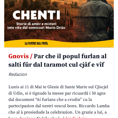
Gnovis /
Par che il popul furlan al
salti fûr dal taramot cul cjâf e vîf
Redazion
Lunis ai 11 di Mai te Glesie di Sante Marie sul Cjiscjel
di Udin, si è tignude la messe par ricuardâ i 50 agns
dal document “Ai furlans che a crodin” cu la
partecipazion dal nestri vescul bons. Riccardo Lamba
che al à presiedude la celebrazion. Un grazie a lui, a