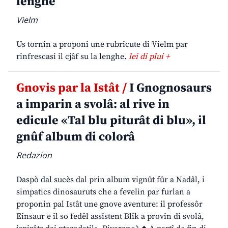
lenghe
Vielm
Us tornin a proponi une rubricute di Vielm par
rinfrescasi il cjâf su la lenghe.
lei di plui +
Gnovis par la Istât /
I Gnognosaurs
a imparin a svolâ: al rive in
edicule «Tal blu piturât di blu», il
gnûf album di colorâ
Redazion
Daspò dal sucès dal prin album vignût fûr a Nadâl, i
simpatics dinosauruts che a fevelin par furlan a
proponin pal Istât une gnove aventure: il professôr
Einsaur e il so fedêl assistent Blik a provin di svolâ,