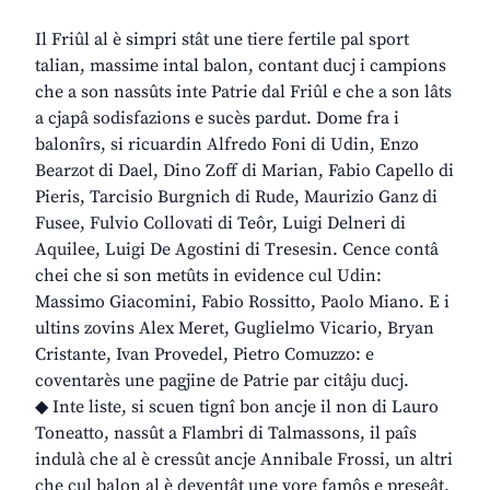
Il Friûl al è simpri stât une tiere fertile pal sport
talian, massime intal balon, contant ducj i campions
che a son nassûts inte Patrie dal Friûl e che a son lâts
a cjapâ sodisfazions e sucès pardut. Dome fra i
balonîrs, si ricuardin Alfredo Foni di Udin, Enzo
Bearzot di Dael, Dino Zoff di Marian, Fabio Capello di
Pieris, Tarcisio Burgnich di Rude, Maurizio Ganz di
Fusee, Fulvio Collovati di Teôr, Luigi Delneri di
Aquilee, Luigi De Agostini di Tresesin. Cence contâ
chei che si son metûts in evidence cul Udin:
Massimo Giacomini, Fabio Rossitto, Paolo Miano. E i
ultins zovins Alex Meret, Guglielmo Vicario, Bryan
Cristante, Ivan Provedel, Pietro Comuzzo: e
coventarès une pagjine de Patrie par citâju ducj.
◆ Inte liste, si scuen tignî bon ancje il non di Lauro
Toneatto, nassût a Flambri di Talmassons, il paîs
indulà che al è cressût ancje Annibale Frossi, un altri
che cul balon al è deventât une vore famôs e preseât.