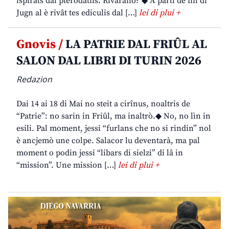
ispirâts dai pterodatils. Rivarano? ◆ A partî de fin di
Jugn al è rivât tes ediculis dal […]
lei di plui +
Gnovis /
LA PATRIE DAL FRIÛL AL
SALON DAL LIBRI DI TURIN 2026
Redazion
Dai 14 ai 18 di Mai no steit a cirînus, noaltris de
“Patrie”: no sarin in Friûl, ma inaltrò.◆ No, no lìn in
esili. Pal moment, jessi “furlans che no si rindin” nol
è ancjemò une colpe. Salacor lu deventarà, ma pal
moment o podin jessi “libars di sielzi” di lâ in
“mission”. Une mission […]
lei di plui +