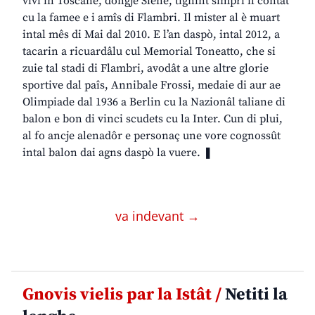
vivi in Toscane, dongje Siene, tignint simpri il contat
cu la famee e i amîs di Flambri. Il mister al è muart
intal mês di Mai dal 2010. E l’an daspò, intal 2012, a
tacarin a ricuardâlu cul Memorial Toneatto, che si
zuie tal stadi di Flambri, avodât a une altre glorie
sportive dal paîs, Annibale Frossi, medaie di aur ae
Olimpiade dal 1936 a Berlin cu la Nazionâl taliane di
balon e bon di vinci scudets cu la Inter. Cun di plui,
al fo ancje alenadôr e personaç une vore cognossût
intal balon dai agns daspò la vuere. ❚
va indevant →
Gnovis vielis par la Istât /
Netiti la