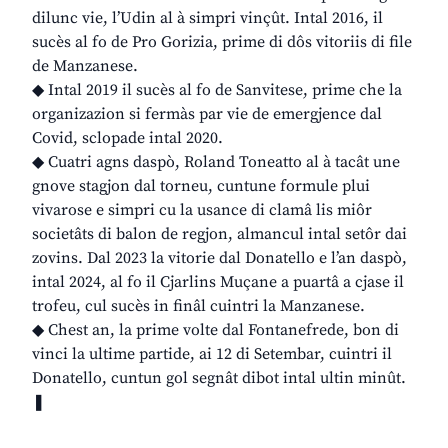
dilunc vie, l’Udin al à simpri vinçût. Intal 2016, il
sucès al fo de Pro Gorizia, prime di dôs vitoriis di file
de Manzanese.
◆ Intal 2019 il sucès al fo de Sanvitese, prime che la
organizazion si fermàs par vie de emergjence dal
Covid, sclopade intal 2020.
◆ Cuatri agns daspò, Roland Toneatto al à tacât une
gnove stagjon dal torneu, cuntune formule plui
vivarose e simpri cu la usance di clamâ lis miôr
societâts di balon de regjon, almancul intal setôr dai
zovins. Dal 2023 la vitorie dal Donatello e l’an daspò,
intal 2024, al fo il Cjarlins Muçane a puartâ a cjase il
trofeu, cul sucès in finâl cuintri la Manzanese.
◆ Chest an, la prime volte dal Fontanefrede, bon di
vinci la ultime partide, ai 12 di Setembar, cuintri il
Donatello, cuntun gol segnât dibot intal ultin minût.
❚