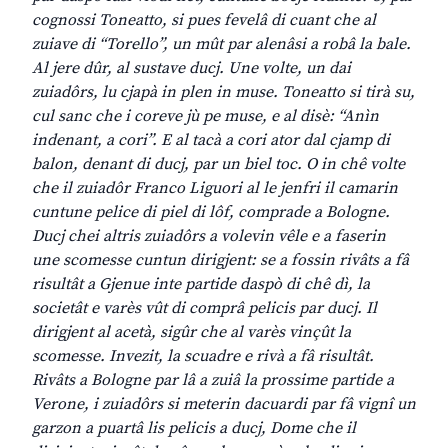
cognossi Toneatto, si pues fevelâ di cuant che al
zuiave di “Torello”, un mût par alenâsi a robâ la bale.
Al jere dûr, al sustave ducj. Une volte, un dai
zuiadôrs, lu cjapà in plen in muse. Toneatto si tirà su,
cul sanc che i coreve jù pe muse, e al disè: “Anìn
indenant, a cori”. E al tacà a cori ator dal cjamp di
balon, denant di ducj, par un biel toc. O in chê volte
che il zuiadôr Franco Liguori al le jenfri il camarin
cuntune pelice di piel di lôf, comprade a Bologne.
Ducj chei altris zuiadôrs a volevin vêle e a faserin
une scomesse cuntun dirigjent: se a fossin rivâts a fâ
risultât a Gjenue inte partide daspò di chê dì, la
societât e varès vût di comprâ pelicis par ducj. Il
dirigjent al acetà, sigûr che al varès vinçût la
scomesse. Invezit, la scuadre e rivà a fâ risultât.
Rivâts a Bologne par lâ a zuiâ la prossime partide a
Verone, i zuiadôrs si meterin dacuardi par fâ vignî un
garzon a puartâ lis pelicis a ducj, Dome che il