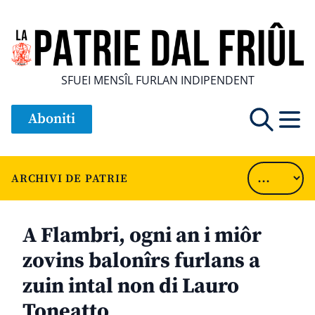
SFUEI MENSÎL FURLAN INDIPENDENT
Aboniti
ARCHIVI DE PATRIE
A Flambri, ogni an i miôr
zovins balonîrs furlans a
zuin intal non di Lauro
Toneatto