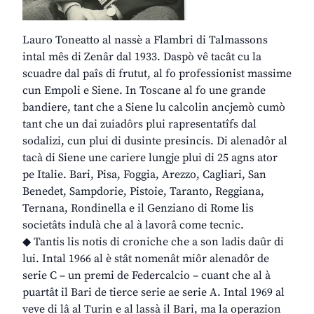
Lauro Toneatto al nassè a Flambri di Talmassons
intal mês di Zenâr dal 1933. Daspò vê tacât cu la
scuadre dal paîs di frutut, al fo professionist massime
cun Empoli e Siene. In Toscane al fo une grande
bandiere, tant che a Siene lu calcolin ancjemò cumò
tant che un dai zuiadôrs plui rapresentatîfs dal
sodalizi, cun plui di dusinte presincis. Di alenadôr al
tacà di Siene une cariere lungje plui di 25 agns ator
pe Italie. Bari, Pisa, Foggia, Arezzo, Cagliari, San
Benedet, Sampdorie, Pistoie, Taranto, Reggiana,
Ternana, Rondinella e il Genziano di Rome lis
societâts indulà che al à lavorâ come tecnic.
◆ Tantis lis notis di croniche che a son ladis daûr di
lui. Intal 1966 al è stât nomenât miôr alenadôr de
serie C – un premi de Federcalcio – cuant che al à
puartât il Bari de tierce serie ae serie A. Intal 1969 al
veve di lâ al Turin e al lassà il Bari, ma la operazion