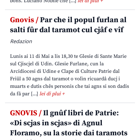
bons. Luciano Nobile che […]
lei di plui +
Gnovis /
Par che il popul furlan al
salti fûr dal taramot cul cjâf e vîf
Redazion
Lunis ai 11 di Mai a lis 18,30 te Glesie di Sante Marie
sul Cjiscjel di Udin. Glesie Furlane, cun la
Arcidiocesi di Udine e Clape di Culture Patrie dal
Friûl a 50 agns dal taramot o volìn ricuardâ ducj i
muarts e dutis chês personis che tai agns si son dadis
da fâ par […]
lei di plui +
GNOVIS /
Il gnûf libri de Patrie:
«Di scjas in scjas» di Agnul
Floramo, su la storie dai taramots