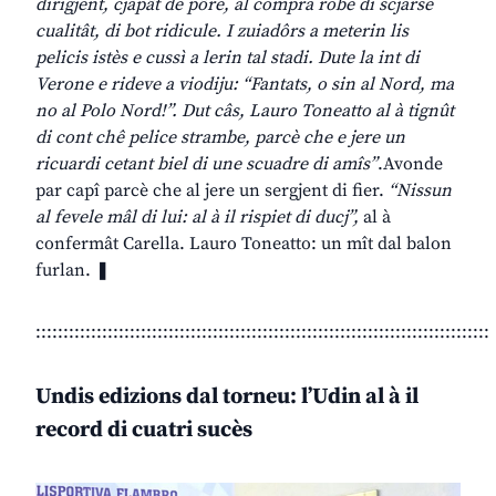
dirigjent, cjapât de pôre, al comprà robe di scjarse
cualitât, di bot ridicule. I zuiadôrs a meterin lis
pelicis istès e cussì a lerin tal stadi. Dute la int di
Verone e rideve a viodiju: “Fantats, o sin al Nord, ma
no al Polo Nord!”. Dut câs, Lauro Toneatto al à tignût
di cont chê pelice strambe, parcè che e jere un
ricuardi cetant biel di une scuadre di amîs”
.Avonde
par capî parcè che al jere un sergjent di fier.
“Nissun
al fevele mâl di lui: al à il rispiet di ducj”,
al à
confermât Carella. Lauro Toneatto: un mît dal balon
furlan. ❚
::::::::::::::::::::::::::::::::::::::::::::::::::::::::::::::::::::::::::::::::::
Undis edizions dal torneu: l’Udin al à il
record di cuatri sucès