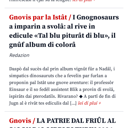
Gnovis par la Istât /
I Gnognosaurs
a imparin a svolâ: al rive in
edicule «Tal blu piturât di blu», il
gnûf album di colorâ
Redazion
Daspò dal sucès dal prin album vignût fûr a Nadâl, i
simpatics dinosauruts che a fevelin par furlan a
proponin pal Istât une gnove aventure: il professôr
Einsaur e il so fedêl assistent Blik a provin di svolâ,
ispirâts dai pterodatils. Rivarano? ◆ A partî de fin di
Jugn al è rivât tes ediculis dal […]
lei di plui +
Gnovis /
LA PATRIE DAL FRIÛL AL