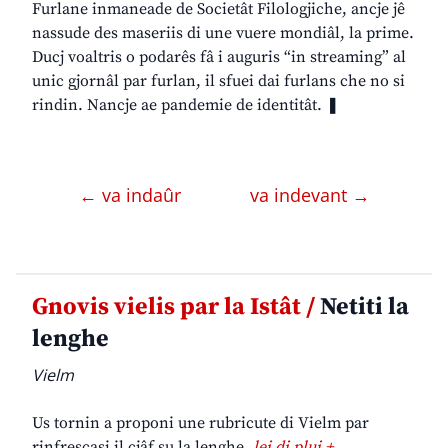
Furlane inmaneade de Societât Filologjiche, ancje jê
nassude des maseriis di une vuere mondiâl, la prime.
Ducj voaltris o podarês fâ i auguris “in streaming” al
unic gjornâl par furlan, il sfuei dai furlans che no si
rindin. Nancje ae pandemie de identitât. ❚
← va indaûr
va indevant →
Gnovis vielis par la Istât /
Netiti la
lenghe
Vielm
Us tornin a proponi une rubricute di Vielm par
rinfrescasi il cjâf su la lenghe.
lei di plui +