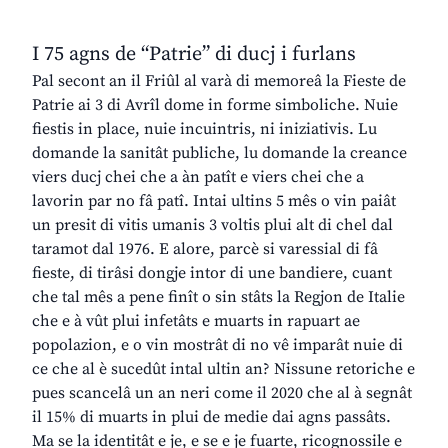
I 75 agns de “Patrie” di ducj i furlans
Pal secont an il Friûl al varà di memoreâ la Fieste de
Patrie ai 3 di Avrîl dome in forme simboliche. Nuie
fiestis in place, nuie incuintris, ni iniziativis. Lu
domande la sanitât publiche, lu domande la creance
viers ducj chei che a àn patît e viers chei che a
lavorin par no fâ patî. Intai ultins 5 mês o vin paiât
un presit di vitis umanis 3 voltis plui alt di chel dal
taramot dal 1976. E alore, parcè si varessial di fâ
fieste, di tirâsi dongje intor di une bandiere, cuant
che tal mês a pene finît o sin stâts la Regjon de Italie
che e à vût plui infetâts e muarts in rapuart ae
popolazion, e o vin mostrât di no vê imparât nuie di
ce che al è sucedût intal ultin an? Nissune retoriche e
pues scancelâ un an neri come il 2020 che al à segnât
il 15% di muarts in plui de medie dai agns passâts.
Ma se la identitât e je, e se e je fuarte, ricognossile e