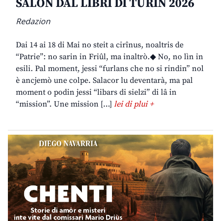
SALON DAL LIBRI DI TURIN 2026
Redazion
Dai 14 ai 18 di Mai no steit a cirînus, noaltris de
“Patrie”: no sarin in Friûl, ma inaltrò.◆ No, no lìn in
esili. Pal moment, jessi “furlans che no si rindin” nol
è ancjemò une colpe. Salacor lu deventarà, ma pal
moment o podin jessi “libars di sielzi” di lâ in
“mission”. Une mission […]
lei di plui +