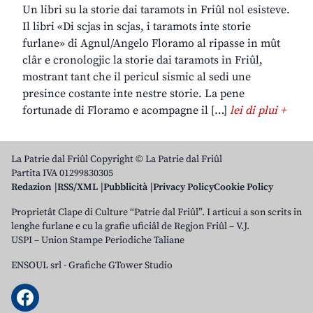
Un libri su la storie dai taramots in Friûl nol esisteve.
Il libri «Di scjas in scjas, i taramots inte storie
furlane» di Agnul/Angelo Floramo al ripasse in mût
clâr e cronologjic la storie dai taramots in Friûl,
mostrant tant che il pericul sismic al sedi une
presince costante inte nestre storie. La pene
fortunade di Floramo e acompagne il […]
lei di plui +
La Patrie dal Friûl Copyright © La Patrie dal Friûl
Partita IVA 01299830305
Redazion
RSS/XML
Pubblicità
Privacy Policy
Cookie Policy
Proprietât Clape di Culture “Patrie dal Friûl”. I articui a son scrits in
lenghe furlane e cu la grafie uficiâl de Regjon Friûl – V.J.
USPI – Union Stampe Periodiche Taliane
ENSOUL srl
-
Grafiche GTower Studio