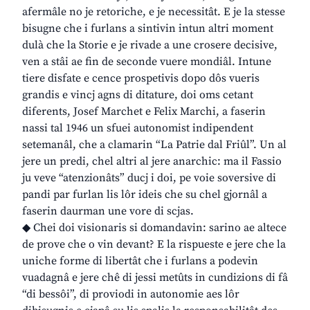
afermâle no je retoriche, e je necessitât. E je la stesse
bisugne che i furlans a sintivin intun altri moment
dulà che la Storie e je rivade a une crosere decisive,
ven a stâi ae fin de seconde vuere mondiâl. Intune
tiere disfate e cence prospetivis dopo dôs vueris
grandis e vincj agns di ditature, doi oms cetant
diferents, Josef Marchet e Felix Marchi, a faserin
nassi tal 1946 un sfuei autonomist indipendent
setemanâl, che a clamarin “La Patrie dal Friûl”. Un al
jere un predi, chel altri al jere anarchic: ma il Fassio
ju veve “atenzionâts” ducj i doi, pe voie soversive di
pandi par furlan lis lôr ideis che su chel gjornâl a
faserin daurman une vore di scjas.
◆ Chei doi visionaris si domandavin: sarino ae altece
de prove che o vin devant? E la rispueste e jere che la
uniche forme di libertât che i furlans a podevin
vuadagnâ e jere chê di jessi metûts in cundizions di fâ
“di bessôi”, di proviodi in autonomie aes lôr