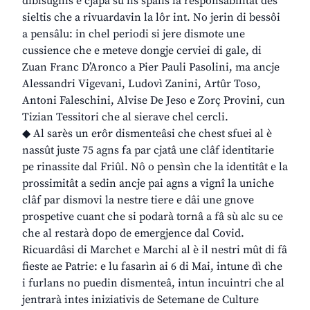
dibisugnis e cjapâ su lis spalis la responsabilitât des
sieltis che a rivuardavin la lôr int. No jerin di bessôi
a pensâlu: in chel periodi si jere dismote une
cussience che e meteve dongje cerviei di gale, di
Zuan Franc D’Aronco a Pier Pauli Pasolini, ma ancje
Alessandri Vigevani, Ludovì Zanini, Artûr Toso,
Antoni Faleschini, Alvise De Jeso e Zorç Provini, cun
Tizian Tessitori che al sierave chel cercli.
◆ Al sarès un erôr dismenteâsi che chest sfuei al è
nassût juste 75 agns fa par cjatâ une clâf identitarie
pe rinassite dal Friûl. Nô o pensìn che la identitât e la
prossimitât a sedin ancje pai agns a vignî la uniche
clâf par dismovi la nestre tiere e dâi une gnove
prospetive cuant che si podarà tornâ a fâ sù alc su ce
che al restarà dopo de emergjence dal Covid.
Ricuardâsi di Marchet e Marchi al è il nestri mût di fâ
fieste ae Patrie: e lu fasarìn ai 6 di Mai, intune dì che
i furlans no puedin dismenteâ, intun incuintri che al
jentrarà intes iniziativis de Setemane de Culture