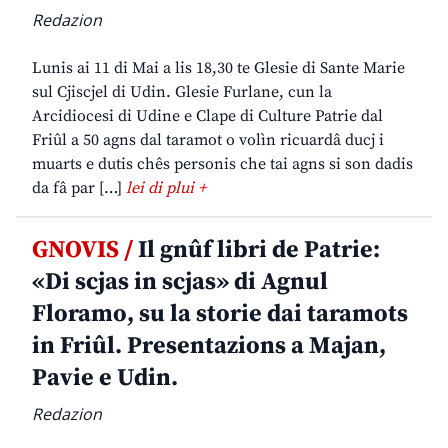
Redazion
Lunis ai 11 di Mai a lis 18,30 te Glesie di Sante Marie
sul Cjiscjel di Udin. Glesie Furlane, cun la
Arcidiocesi di Udine e Clape di Culture Patrie dal
Friûl a 50 agns dal taramot o volìn ricuardâ ducj i
muarts e dutis chês personis che tai agns si son dadis
da fâ par […]
lei di plui +
GNOVIS /
Il gnûf libri de Patrie:
«Di scjas in scjas» di Agnul
Floramo, su la storie dai taramots
in Friûl. Presentazions a Majan,
Pavie e Udin.
Redazion