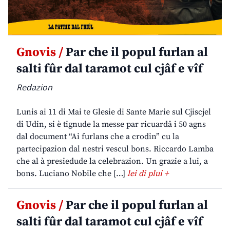
Gnovis /
Par che il popul furlan al
salti fûr dal taramot cul cjâf e vîf
Redazion
Lunis ai 11 di Mai te Glesie di Sante Marie sul Cjiscjel
di Udin, si è tignude la messe par ricuardâ i 50 agns
dal document “Ai furlans che a crodin” cu la
partecipazion dal nestri vescul bons. Riccardo Lamba
che al à presiedude la celebrazion. Un grazie a lui, a
bons. Luciano Nobile che […]
lei di plui +
Gnovis /
Par che il popul furlan al
salti fûr dal taramot cul cjâf e vîf