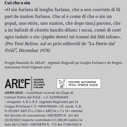
Cui che o sin
«O sin furlans di lenghe furlane, che a son convints di fâ
part de nazion furlane. Che al è come dî che o sin un
popul, une etnie, une nazion, che dopo tancj parons, che
a àn balinât di chestis bandis dilunc i secui, cumò di cent
agns indaûr o sin cjapâts dentri tal tramai dal Stât talian».
(Pre Toni Beline, sul so prin editoriâl de “La Patrie dal
Friûl”, Dicembar 1978)
Progjet finanziât de ARLeF - Agjenzie Regjonâl pe Lenghe Furlane e de Regjon
Autonome Friûl-Vignesie Julie
ANNO 2025
– Contributi ricevuti da Clape di
Culture Patrie dal Friûl – c.f. 01299830305
– erogante: A.R.L.E.F. (Agenzia Regionale per la
Lingua Friulana) C.F. 94094780304 • rif. norm. L.R.
N.29/2007 ART.23 c.2 bis e ART.24 c.7 e 10 • estremi
del decreto di concessione: DECRETO N. 261 del
25/10/2022 importo contributo € 3.500,00 (saldo) in
data 06/11/2025 • DECRETO N. 173 del 27/06/2025 €