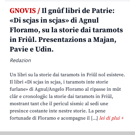
GNOVIS /
Il gnûf libri de Patrie:
«Di scjas in scjas» di Agnul
Floramo, su la storie dai taramots
in Friûl. Presentazions a Majan,
Pavie e Udin.
Redazion
Un libri su la storie dai taramots in Friûl nol esisteve.
Il libri «Di scjas in scjas, i taramots inte storie
furlane» di Agnul/Angelo Floramo al ripasse in mût
clâr e cronologjic la storie dai taramots in Friûl,
mostrant tant che il pericul sismic al sedi une
presince costante inte nestre storie. La pene
fortunade di Floramo e acompagne il […]
lei di plui +