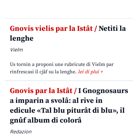
Gnovis vielis par la Istât /
Netiti la
lenghe
Vielm
Us tornin a proponi une rubricute di Vielm par
rinfrescasi il cjâf su la lenghe.
lei di plui +
Gnovis par la Istât /
I Gnognosaurs
a imparin a svolâ: al rive in
edicule «Tal blu piturât di blu», il
gnûf album di colorâ
Redazion