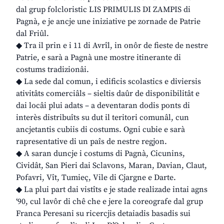
dal grup folcloristic LIS PRIMULIS DI ZAMPIS di
Pagnà, e je ancje une iniziative pe zornade de Patrie
dal Friûl.
◆ Tra il prin e i 11 di Avrîl, in onôr de fieste de nestre
Patrie, e sarà a Pagnà une mostre itinerante di
costums tradizionâi.
◆ La sede dal comun, i edificis scolastics e diviersis
ativitâts comerciâls – sieltis daûr de disponibilitât e
dai locâi plui adats – a deventaran dodis ponts di
interès distribuîts su dut il teritori comunâl, cun
ancjetantis cubiis di costums. Ogni cubie e sarà
rapresentative di un paîs de nestre regjon.
◆ A saran duncje i costums di Pagnà, Cicunins,
Cividât, San Pieri dai Sclavons, Maran, Davian, Claut,
Pofavri, Vît, Tumieç, Vile di Cjargne e Darte.
◆ La plui part dai vistîts e je stade realizade intai agns
‘90, cul lavôr di chê che e jere la coreografe dal grup
Franca Peresani su ricercjis detaiadis basadis sui