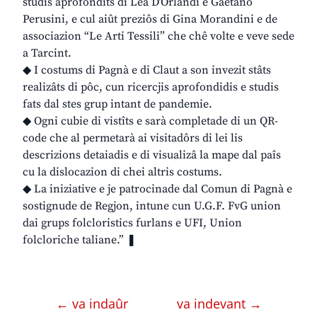
studis aprofondîts di Lea D’Orlandi e Gaetano
Perusini, e cul aiût preziôs di Gina Morandini e de
associazion “Le Arti Tessili” che chê volte e veve sede
a Tarcint.
◆ I costums di Pagnà e di Claut a son invezit stâts
realizâts di pôc, cun ricercjis aprofondidis e studis
fats dal stes grup intant de pandemie.
◆ Ogni cubie di vistîts e sarà completade di un QR-
code che al permetarà ai visitadôrs di lei lis
descrizions detaiadis e di visualizâ la mape dal paîs
cu la dislocazion di chei altris costums.
◆ La iniziative e je patrocinade dal Comun di Pagnà e
sostignude de Regjon, intune cun U.G.F. FvG union
dai grups folcloristics furlans e UFI, Union
folcloriche taliane.” ❚
← va indaûr
va indevant →