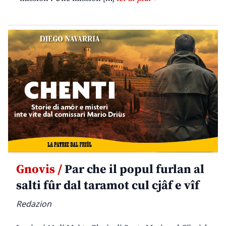
Gnovis /
Par che il popul furlan al
salti fûr dal taramot cul cjâf e vîf
Redazion