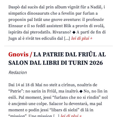
Daspò dal sucès dal prin album vignût fûr a Nadâl, i
simpatics dinosauruts che a fevelin par furlan a
proponin pal Istât une gnove aventure: il professôr
Einsaur e il so fedêl assistent Blik a provin di svolâ,
ispirâts dai pterodatils. Rivarano? ◆ A partî de fin di
Jugn al è rivât tes ediculis dal […]
lei di plui +
Gnovis /
LA PATRIE DAL FRIÛL AL
SALON DAL LIBRI DI TURIN 2026
Redazion
Dai 14 ai 18 di Mai no steit a cirînus, noaltris de
“Patrie”: no sarin in Friûl, ma inaltrò.◆ No, no lìn in
esili. Pal moment, jessi “furlans che no si rindin” nol
è ancjemò une colpe. Salacor lu deventarà, ma pal
moment o podin jessi “libars di sielzi” di lâ in
“mission”. Une mission […]
lei di plui +