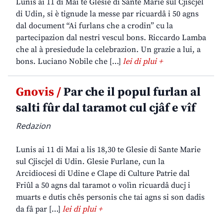
Lunis ai 11 di Mai te Glesie di Sante Marie sul Cjiscjel
di Udin, si è tignude la messe par ricuardâ i 50 agns
dal document “Ai furlans che a crodin” cu la
partecipazion dal nestri vescul bons. Riccardo Lamba
che al à presiedude la celebrazion. Un grazie a lui, a
bons. Luciano Nobile che […]
lei di plui +
Gnovis /
Par che il popul furlan al
salti fûr dal taramot cul cjâf e vîf
Redazion
Lunis ai 11 di Mai a lis 18,30 te Glesie di Sante Marie
sul Cjiscjel di Udin. Glesie Furlane, cun la
Arcidiocesi di Udine e Clape di Culture Patrie dal
Friûl a 50 agns dal taramot o volìn ricuardâ ducj i
muarts e dutis chês personis che tai agns si son dadis
da fâ par […]
lei di plui +