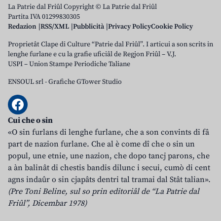
La Patrie dal Friûl Copyright © La Patrie dal Friûl
Partita IVA 01299830305
Redazion
RSS/XML
Pubblicità
Privacy Policy
Cookie Policy
Proprietât Clape di Culture “Patrie dal Friûl”. I articui a son scrits in
lenghe furlane e cu la grafie uficiâl de Regjon Friûl – V.J.
USPI – Union Stampe Periodiche Taliane
ENSOUL srl
-
Grafiche GTower Studio
Cui che o sin
«O sin furlans di lenghe furlane, che a son convints di fâ
part de nazion furlane. Che al è come dî che o sin un
popul, une etnie, une nazion, che dopo tancj parons, che
a àn balinât di chestis bandis dilunc i secui, cumò di cent
agns indaûr o sin cjapâts dentri tal tramai dal Stât talian».
(Pre Toni Beline, sul so prin editoriâl de “La Patrie dal
Friûl”, Dicembar 1978)