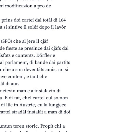
gni modificazion a pro de
rins doi cartei dal totâl di 164
si sintive il solêf dopo il lavôr
SPÖ) che al jere il cjâf
e fieste ae presince dai cjâfs dai
isfats e contents. Dörfler e
dal parlament, di bande dai partîts
ôr che a son deventâts amîs, no si
ave content, e tant che
âl di aur.
metevin man e a instalavin di
 E di fat, chel cartel cul so non
l di lûc in Austrie, cu la lungjece
 cartel stradâl instalât a man di doi
untun teren storic. Propit chi a