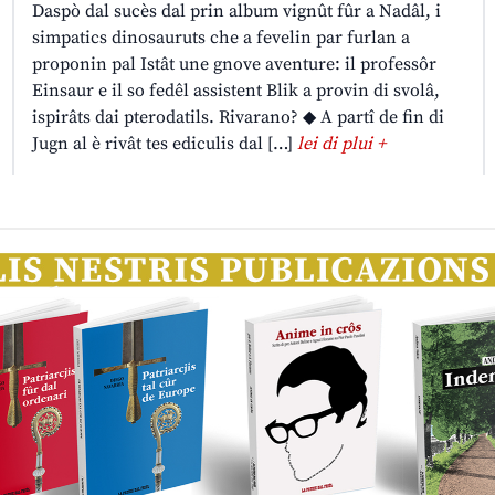
Daspò dal sucès dal prin album vignût fûr a Nadâl, i
simpatics dinosauruts che a fevelin par furlan a
proponin pal Istât une gnove aventure: il professôr
Einsaur e il so fedêl assistent Blik a provin di svolâ,
ispirâts dai pterodatils. Rivarano? ◆ A partî de fin di
Jugn al è rivât tes ediculis dal […]
lei di plui +