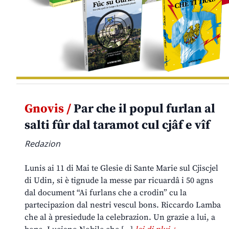
Gnovis /
Par che il popul furlan al
salti fûr dal taramot cul cjâf e vîf
Redazion
Lunis ai 11 di Mai te Glesie di Sante Marie sul Cjiscjel
di Udin, si è tignude la messe par ricuardâ i 50 agns
dal document “Ai furlans che a crodin” cu la
partecipazion dal nestri vescul bons. Riccardo Lamba
che al à presiedude la celebrazion. Un grazie a lui, a