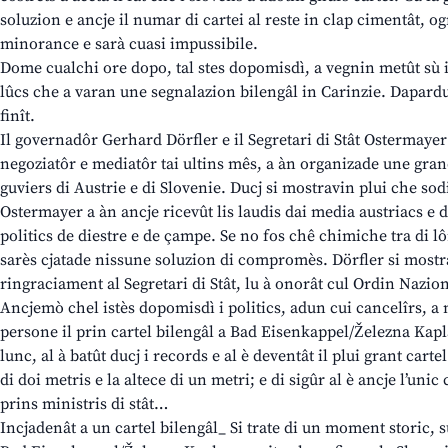
soluzion e ancje il numar di cartei al reste in clap cimentât, o
minorance e sarà cuasi impussibile.
Dome cualchi ore dopo, tal stes dopomisdì, a vegnin metût sù i p
lûcs che a varan une segnalazion bilengâl in Carinzie. Dapardut 
finît.
Il governadôr Gerhard Dörfler e il Segretari di Stât Ostermayer (
negoziatôr e mediatôr tai ultins mês, a àn organizade une grand
guviers di Austrie e di Slovenie. Ducj si mostravin plui che sod
Ostermayer a àn ancje ricevût lis laudis dai media austriacs e 
politics de diestre e de çampe. Se no fos chê chimiche tra di l
sarès cjatade nissune soluzion di compromès. Dörfler si mostr
ringraciament al Segretari di Stât, lu à onorât cul Ordin Nazion
Ancjemò chel istès dopomisdì i politics, adun cui cancelîrs, a 
persone il prin cartel bilengâl a Bad Eisenkappel/Železna Kapla.
lunc, al à batût ducj i records e al è deventât il plui grant carte
di doi metris e la altece di un metri; e di sigûr al è ancje l’unic
prins ministris di stât…
Incjadenât a un cartel bilengâl_ Si trate di un moment storic, s