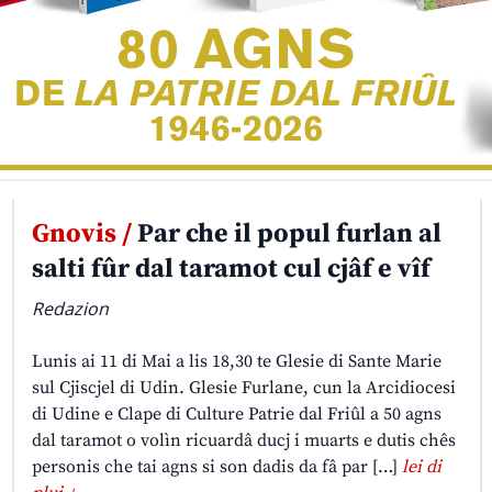
Gnovis /
Par che il popul furlan al
salti fûr dal taramot cul cjâf e vîf
Redazion
Lunis ai 11 di Mai a lis 18,30 te Glesie di Sante Marie
sul Cjiscjel di Udin. Glesie Furlane, cun la Arcidiocesi
di Udine e Clape di Culture Patrie dal Friûl a 50 agns
dal taramot o volìn ricuardâ ducj i muarts e dutis chês
personis che tai agns si son dadis da fâ par […]
lei di