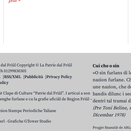
plui +
 dal Friûl Copyright © La Patrie dal Friûl
Cui che o sin
IVA 01299830305
«O sin furlans di 
n
RSS/XML
Pubblicità
Privacy Policy
nazion furlane. Ch
olicy
une nazion, che do
t Clape di Culture “Patrie dal Friûl”. I articui a son
bandis dilunc i se
 lenghe furlane e cu la grafie uficiâl de Regjon Friûl –
dentri tal tramai d
(Pre Toni Beline, s
nion Stampe Periodiche Taliane
Dicembar 1978)
srl
-
Grafiche GTower Studio
Progjet finanziât de AR