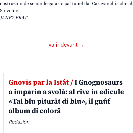
costruzion de seconde galarie pal tunel dai Caravanchis che al 
Slovenie.
JANEZ ERAT
va indevant →
Gnovis par la Istât /
I Gnognosaurs
a imparin a svolâ: al rive in edicule
«Tal blu piturât di blu», il gnûf
album di colorâ
Redazion