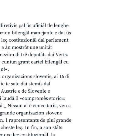
iretivis pal ûs uficiâl de lenghe
azion bilengâl mancjante e dal ûs
la leç costituzionâl dal parlament
e a àn mostrât une unitât
cezion di trê deputâts dai Verts.
, cuntun grant cartel bilengâl cu
on!«.
organizazions slovenis, ai 16 di
e te sale dai stemis dal
 Austrie e de Slovenie e
i laudâ il »compromès storic«.
tât_ Nissun al è cence taris, ven a
ui grande organizazion slovene
on. I rapresentants de plui grande
cheste leç. In fin, a son stâts
 gnove leç costituzionâl, la