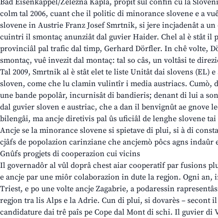
Bad Eisenkappel/Železna Kapla, propit sul confin cu la Slovenie,
colm tal 2006, cuant che il politic di minorance slovene e a v
slovene in Austrie Franz Josef Smrtnik, si jere incjadenât a un 
cuintri il smontaç anunziât dal guvier Haider. Chel al è stât il 
provinciâl pal trafic dal timp, Gerhard Dörfler. In chê volte, Dö
smontaç, vuê invezit dal montaç: tal so câs, un voltâsi te direzio
Tal 2009, Smrtnik al è stât elet te liste Unitât dai slovens (EL) e
sloven, come che lu clamin vulintîr i media austriacs. Cumò, do
une bande popolâr, incurnisât di bandieris; denant di lui a son 
dal guvier sloven e austriac, che a dan il benvignût ae gnove le
bilengâi, ma ancje diretivis pal ûs uficiâl de lenghe slovene t
Ancje se la minorance slovene si spietave di plui, si à di consta
cjâfs de popolazion carinziane che ancjemò pôcs agns indaûr e j
Gnûfs progjets di cooperazion cui vicins
Il governadôr al vûl doprâ chest aiar cooperatîf par fusions pl
e ancje par une miôr colaborazion in dute la regjon. Ogni an, 
Triest, e po une volte ancje Zagabrie, a podaressin rapresentâsi
regjon tra lis Alps e la Adrie. Cun di plui, si dovarès – secont il
candidature dai trê paîs pe Cope dal Mont di schi. Il guvier di