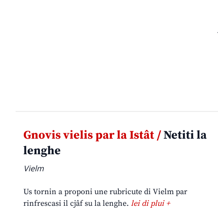
Gnovis vielis par la Istât /
Netiti la
lenghe
Vielm
Us tornin a proponi une rubricute di Vielm par
rinfrescasi il cjâf su la lenghe.
lei di plui +