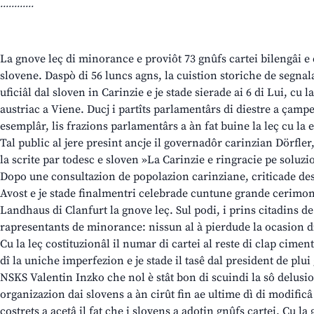
............
La gnove leç di minorance e proviôt 73 gnûfs cartei bilengâi e d
slovene. Daspò di 56 luncs agns, la cuistion storiche de segnal
uficiâl dal sloven in Carinzie e je stade sierade ai 6 di Lui, cu 
austriac a Viene. Ducj i partîts parlamentârs di diestre a çamp
esemplâr, lis frazions parlamentârs a àn fat buine la leç cu la e
Tal public al jere presint ancje il governadôr carinzian Dörfler
la scrite par todesc e sloven »La Carinzie e ringracie pe soluzi
Dopo une consultazion de popolazion carinziane, criticade des 
Avost e je stade finalmentri celebrade cuntune grande cerimoni
Landhaus di Clanfurt la gnove leç. Sul podi, i prins citadins de
rapresentants de minorance: nissun al à pierdude la ocasion d
Cu la leç costituzionâl il numar di cartei al reste di clap cimen
dî la uniche imperfezion e je stade il tasê dal president de pl
NSKS Valentin Inzko che nol è stât bon di scuindi la sô delusi
organizazion dai slovens a àn cirût fin ae ultime dì di modificâ 
costrets a acetâ il fat che i slovens a adotin gnûfs cartei. Cu la