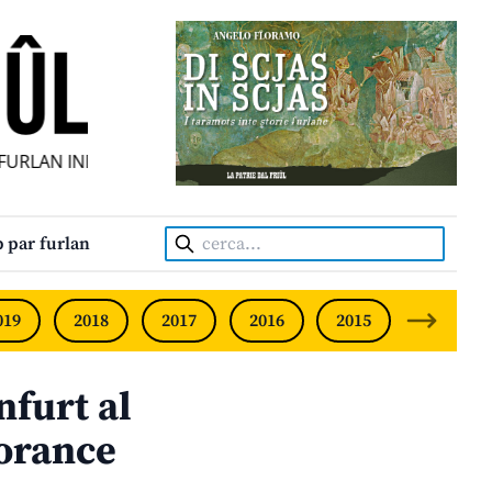
RLAN INDIPENDENT • INDEPENDENT FRIULIAN MONTHLY • N
Cerca:
 par furlan
019
2018
2017
2016
2015
2014
furt al
norance