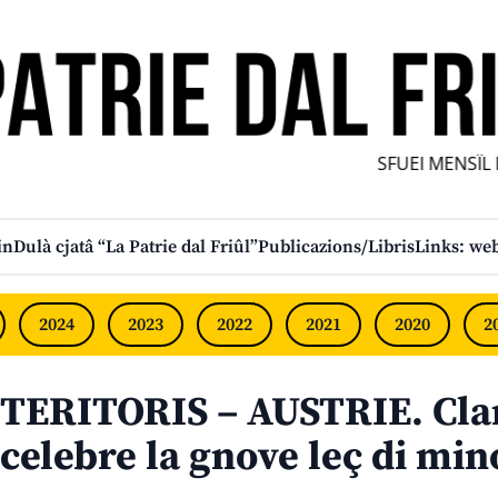
SFUEI MENSÎL FU
in
Dulà cjatâ “La Patrie dal Friûl”
Publicazions/Libris
Links: web
2024
2023
2022
2021
2020
2
TERITORIS – AUSTRIE. Clan
celebre la gnove leç di mi