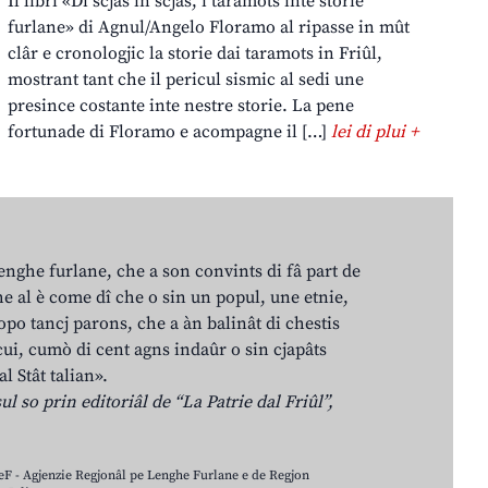
Il libri «Di scjas in scjas, i taramots inte storie
furlane» di Agnul/Angelo Floramo al ripasse in mût
clâr e cronologjic la storie dai taramots in Friûl,
mostrant tant che il pericul sismic al sedi une
presince costante inte nestre storie. La pene
fortunade di Floramo e acompagne il […]
lei di plui +
lenghe furlane, che a son convints di fâ part de
e al è come dî che o sin un popul, une etnie,
po tancj parons, che a àn balinât di chestis
cui, cumò di cent agns indaûr o sin cjapâts
al Stât talian».
ul so prin editoriâl de “La Patrie dal Friûl”,
LeF - Agjenzie Regjonâl pe Lenghe Furlane e de Regjon