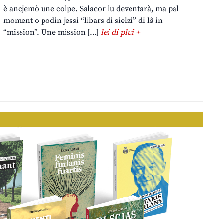
è ancjemò une colpe. Salacor lu deventarà, ma pal
moment o podin jessi “libars di sielzi” di lâ in
“mission”. Une mission […]
lei di plui +