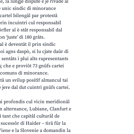
 la lungje dispute e je rivade al
uê unic sindic di minorance
cartel bilengâl par protestâ
prin incuintri cul responsabil
rfler al è stât responsabil dal
n ‘juste’ di 180 grâts.
 al è deventât il prin sindic
i agns daspò, si lu cjate daûr di
sentâts i plui alts rapresentants
ç che e proviôt 73 gnûfs cartei
ai comuns di minorance.
tâ un svilup positîf almancul tai
ere dal dut cuintri gnûfs cartei.
ui profondis cul vicin meridionâl
in alternance, Lubiane, Clanfurt e
 tant che capitâl culturâl de
 sucessôr di Haider – tirâ fûr la
 Viene e la Slovenie a domandin la