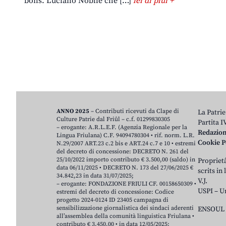
bons. Luciano Nobile che […]
lei di plui +
ANNO 2025
– Contributi ricevuti da Clape di
La Patrie
Culture Patrie dal Friûl – c.f. 01299830305
Partita 
– erogante: A.R.L.E.F. (Agenzia Regionale per la
Redazio
Lingua Friulana) C.F. 94094780304 • rif. norm. L.R.
Cookie P
N.29/2007 ART.23 c.2 bis e ART.24 c.7 e 10 • estremi
del decreto di concessione: DECRETO N. 261 del
25/10/2022 importo contributo € 3.500,00 (saldo) in
Proprietâ
data 06/11/2025 • DECRETO N. 173 del 27/06/2025 €
scrits in
34.842,23 in data 31/07/2025;
V.J.
– erogante: FONDAZIONE FRIULI CF. 00158650309 •
USPI – U
estremi del decreto di concessione: Codice
progetto 2024-0124 ID 23405 campagna di
sensibilizzazione giornalistica dei sindaci aderenti
ENSOUL 
all’assemblea della comunità linguistica Friulana •
contributo € 3.450,00 • in data 12/05/2025;