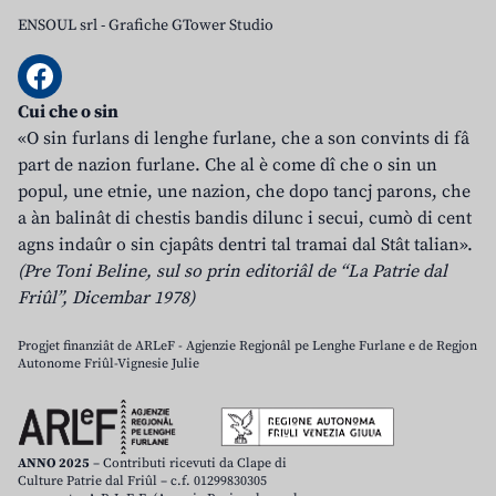
ENSOUL srl
-
Grafiche GTower Studio
Cui che o sin
«O sin furlans di lenghe furlane, che a son convints di fâ
part de nazion furlane. Che al è come dî che o sin un
popul, une etnie, une nazion, che dopo tancj parons, che
a àn balinât di chestis bandis dilunc i secui, cumò di cent
agns indaûr o sin cjapâts dentri tal tramai dal Stât talian».
(Pre Toni Beline, sul so prin editoriâl de “La Patrie dal
Friûl”, Dicembar 1978)
Progjet finanziât de ARLeF - Agjenzie Regjonâl pe Lenghe Furlane e de Regjon
Autonome Friûl-Vignesie Julie
ANNO 2025
– Contributi ricevuti da Clape di
Culture Patrie dal Friûl – c.f. 01299830305