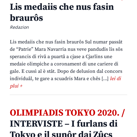
Lis medaiis che nus fasin
braurôs
Redazion
Lis medaiis che nus fasin braurôs Sul numar passât
de “Patrie” Mara Navarria nus veve pandudis lis sôs
sperancis di rivâ a puartâ a cjase a Cjarlins une
medaie olimpiche a coronament di une cariere di
gale. E cussì al è stât. Dopo de delusion dal concors
individuâl, te gare a scuadris Mara e chês […]
lei di
plui +
OLIMPIADIS TOKYO 2020. /
INTERVISTE – I furlans di
Tokyo e il sunôr dai Zûcs