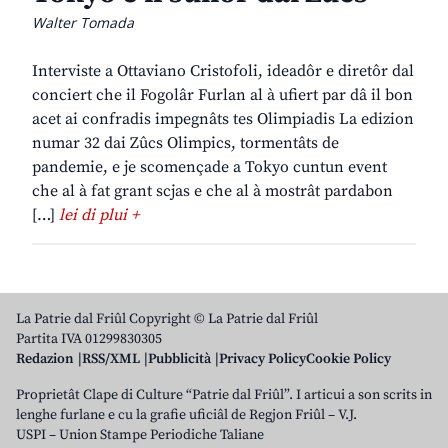
Walter Tomada
Interviste a Ottaviano Cristofoli, ideadôr e diretôr dal
conciert che il Fogolâr Furlan al à ufiert par dâ il bon
acet ai confradis impegnâts tes Olimpiadis La edizion
numar 32 dai Zûcs Olimpics, tormentâts de
pandemie, e je scomençade a Tokyo cuntun event
che al à fat grant scjas e che al à mostrât pardabon
[…]
lei di plui +
La Patrie dal Friûl Copyright © La Patrie dal Friûl
Partita IVA 01299830305
Redazion
RSS/XML
Pubblicità
Privacy Policy
Cookie Policy
Proprietât Clape di Culture “Patrie dal Friûl”. I articui a son scrits in
lenghe furlane e cu la grafie uficiâl de Regjon Friûl – V.J.
USPI – Union Stampe Periodiche Taliane