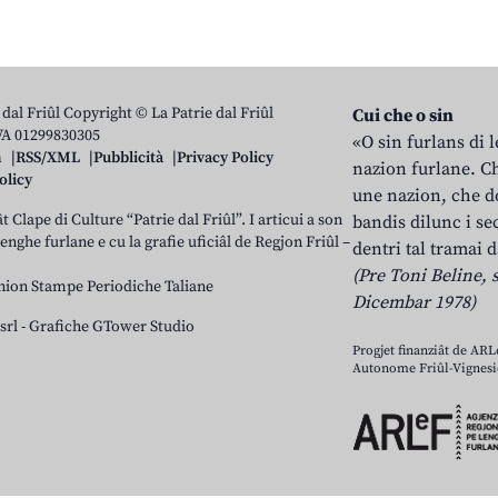
 dal Friûl Copyright © La Patrie dal Friûl
Cui che o sin
IVA 01299830305
«O sin furlans di 
n
RSS/XML
Pubblicità
Privacy Policy
nazion furlane. Ch
olicy
une nazion, che do
t Clape di Culture “Patrie dal Friûl”. I articui a son
bandis dilunc i se
 lenghe furlane e cu la grafie uficiâl de Regjon Friûl –
dentri tal tramai d
(Pre Toni Beline, s
nion Stampe Periodiche Taliane
Dicembar 1978)
srl
-
Grafiche GTower Studio
Progjet finanziât de AR
Autonome Friûl-Vignesie