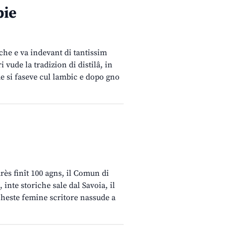
bie
 che e va indevant di tantissim
 vude la tradizion di distilâ, in
e si faseve cul lambic e dopo gno
rès finît 100 agns, il Comun di
 inte storiche sale dal Savoia, il
cheste femine scritore nassude a