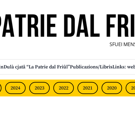
SFUEI MENS
in
Dulà cjatâ “La Patrie dal Friûl”
Publicazions/Libris
Links: web
2024
2023
2022
2021
2020
2