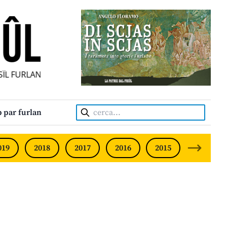
ÎL FURLAN INDIPENDENT • INDEPENDENT FRIULIAN MONTHL
Cerca:
 par furlan
019
2018
2017
2016
2015
2014