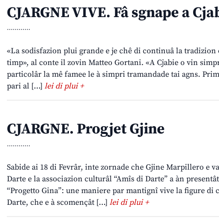
CJARGNE VIVE. Fâ sgnape a Cja
............
«La sodisfazion plui grande e je chê di continuâ la tradizion
timp», al conte il zovin Matteo Gortani. «A Cjabie o vin simpri
particolâr la mê famee le à simpri tramandade tai agns. Prim
pari al […]
lei di plui +
CJARGNE. Progjet Gjine
............
Sabide ai 18 di Fevrâr, inte zornade che Gjine Marpillero e va
Darte e la associazion culturâl “Amîs di Darte” a àn presentât,
“Progetto Gina”: une maniere par mantignî vive la figure di 
Darte, che e à scomençât […]
lei di plui +