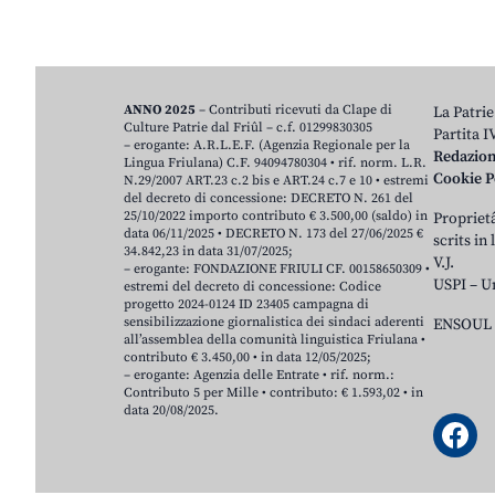
ANNO 2025
– Contributi ricevuti da Clape di
La Patrie
Culture Patrie dal Friûl – c.f. 01299830305
Partita 
– erogante: A.R.L.E.F. (Agenzia Regionale per la
Redazio
Lingua Friulana) C.F. 94094780304 • rif. norm. L.R.
Cookie P
N.29/2007 ART.23 c.2 bis e ART.24 c.7 e 10 • estremi
del decreto di concessione: DECRETO N. 261 del
25/10/2022 importo contributo € 3.500,00 (saldo) in
Proprietâ
data 06/11/2025 • DECRETO N. 173 del 27/06/2025 €
scrits in
34.842,23 in data 31/07/2025;
V.J.
– erogante: FONDAZIONE FRIULI CF. 00158650309 •
USPI – U
estremi del decreto di concessione: Codice
progetto 2024-0124 ID 23405 campagna di
sensibilizzazione giornalistica dei sindaci aderenti
ENSOUL 
all’assemblea della comunità linguistica Friulana •
contributo € 3.450,00 • in data 12/05/2025;
– erogante: Agenzia delle Entrate • rif. norm.:
Contributo 5 per Mille • contributo: € 1.593,02 • in
data 20/08/2025.