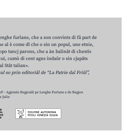
lenghe furlane, che a son convints di fâ part de
e al è come dî che o sin un popul, une etnie,
po tancj parons, che a àn balinât di chestis
cui, cumò di cent agns indaûr o sin cjapâts
al Stât talian».
ul so prin editoriâl de “La Patrie dal Friûl”,
LeF - Agjenzie Regjonâl pe Lenghe Furlane e de Regjon
 Julie