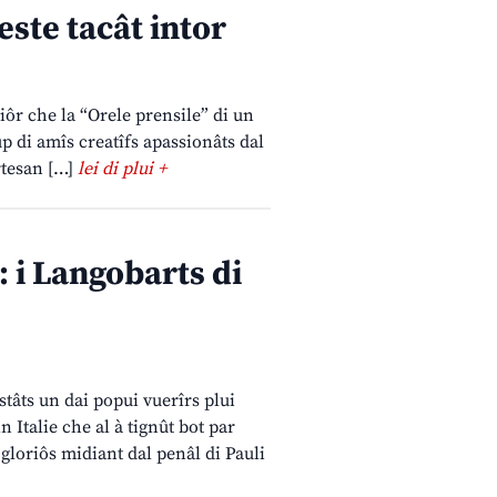
reste tacât intor
miôr che la “Orele prensile” di un
p di amîs creatîfs apassionâts dal
artesan […]
lei di plui +
: i Langobarts di
stâts un dai popui vuerîrs plui
 Italie che al à tignût bot par
 gloriôs midiant dal penâl di Pauli