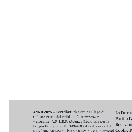
ANNO 2025
– Contributi ricevuti da Clape di
La Patrie
Culture Patrie dal Friûl – c.f. 01299830305
Partita 
– erogante: A.R.L.E.F. (Agenzia Regionale per la
Redazio
Lingua Friulana) C.F. 94094780304 • rif. norm. L.R.
Cookie P
N.29/2007 ART.23 c.2 bis e ART.24 c.7 e 10 • estremi