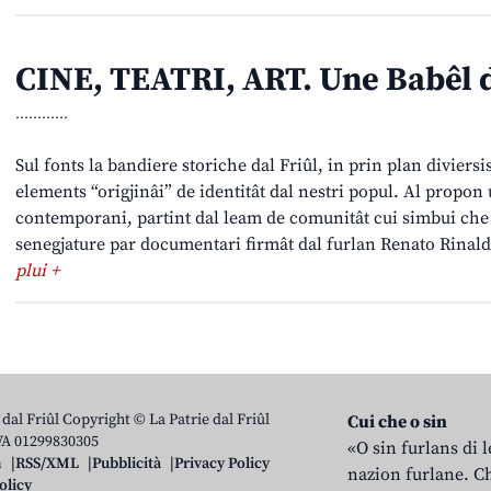
CINE, TEATRI, ART. Une Babêl d
............
Sul fonts la bandiere storiche dal Friûl, in prin plan diviersi
elements “origjinâi” de identitât dal nestri popul. Al propon 
contemporani, partint dal leam de comunitât cui simbui che le
senegjature par documentari firmât dal furlan Renato Rinaldi,
plui +
 dal Friûl Copyright © La Patrie dal Friûl
Cui che o sin
IVA 01299830305
«O sin furlans di 
n
RSS/XML
Pubblicità
Privacy Policy
nazion furlane. Ch
olicy