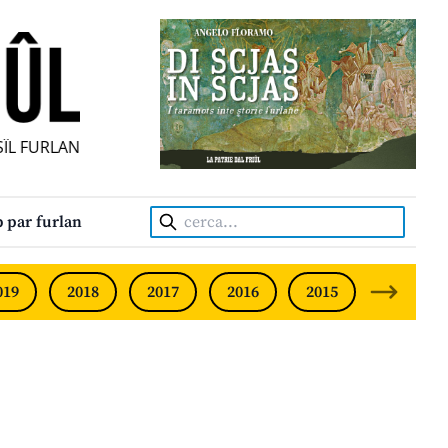
L FURLAN INDIPENDENT • INDEPENDENT FRIULIAN MONTHL
Cerca:
 par furlan
019
2018
2017
2016
2015
2014