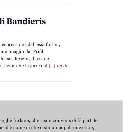
i Bandieris
s espressions dal jessi furlan,
une imagjin dal Friûl
 caraterizin, il test de
 lavôr che la jurie dal […]
lei di
lenghe furlane, che a son convints di fâ part de
e al è come dî che o sin un popul, une etnie,