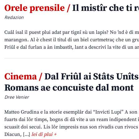
Orele prensile /
Il mistîr che ti 
Redazion
Cuâl isal il puest plui adat par tignî sù un lapis? No ’nd è di 
marangon. Al è chest il titul di un biel curtmetraç che un gru
Friûl e dal furlan a àn imbastît, lant a descrivi la vite di un 
Cinema /
Dal Friûl ai Stâts Unîts
Romans ae concuiste dal mont
Dree Venier
Matteo Grudina e la storie esemplâr dai “Invicti Lupi” A son 
fuarts dai lôr timps, bogns di dâ vite a un ream indipendent in
scuasit doi secui. Lis lôr impresis nus son rivadis cun rivocs
Diacun, […]
lei di plui +