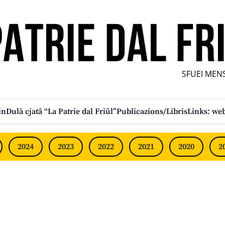
SFUEI MENSÎ
in
Dulà cjatâ “La Patrie dal Friûl”
Publicazions/Libris
Links: web
2024
2023
2022
2021
2020
2