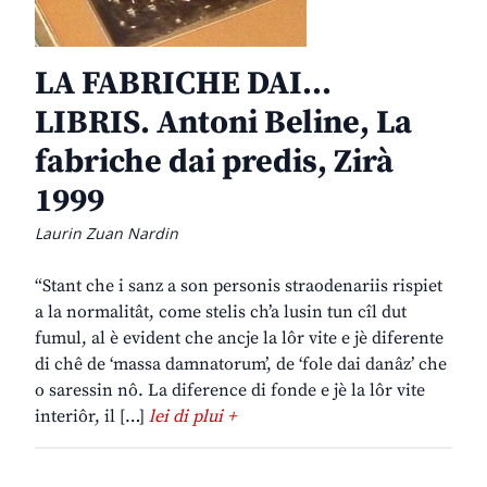
LA FABRICHE DAI…
LIBRIS. Antoni Beline, La
fabriche dai predis, Zirà
1999
Laurin Zuan Nardin
“Stant che i sanz a son personis straodenariis rispiet
a la normalitât, come stelis ch’a lusin tun cîl dut
fumul, al è evident che ancje la lôr vite e jè diferente
di chê de ‘massa damnatorum’, de ‘fole dai danâz’ che
o saressin nô. La diference di fonde e jè la lôr vite
interiôr, il […]
lei di plui +