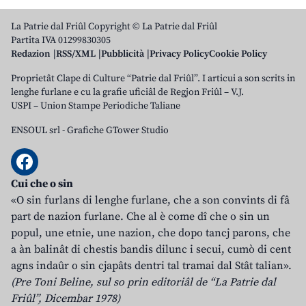
La Patrie dal Friûl Copyright © La Patrie dal Friûl
Partita IVA 01299830305
Redazion
RSS/XML
Pubblicità
Privacy Policy
Cookie Policy
Proprietât Clape di Culture “Patrie dal Friûl”. I articui a son scrits in
lenghe furlane e cu la grafie uficiâl de Regjon Friûl – V.J.
USPI – Union Stampe Periodiche Taliane
ENSOUL srl
-
Grafiche GTower Studio
Cui che o sin
«O sin furlans di lenghe furlane, che a son convints di fâ
part de nazion furlane. Che al è come dî che o sin un
popul, une etnie, une nazion, che dopo tancj parons, che
a àn balinât di chestis bandis dilunc i secui, cumò di cent
agns indaûr o sin cjapâts dentri tal tramai dal Stât talian».
(Pre Toni Beline, sul so prin editoriâl de “La Patrie dal
Friûl”, Dicembar 1978)