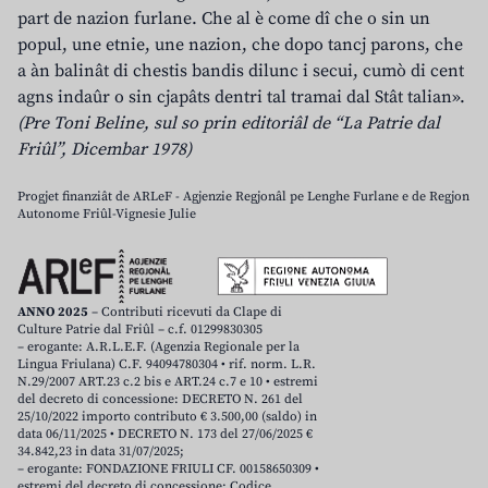
part de nazion furlane. Che al è come dî che o sin un
popul, une etnie, une nazion, che dopo tancj parons, che
a àn balinât di chestis bandis dilunc i secui, cumò di cent
agns indaûr o sin cjapâts dentri tal tramai dal Stât talian».
(Pre Toni Beline, sul so prin editoriâl de “La Patrie dal
Friûl”, Dicembar 1978)
Progjet finanziât de ARLeF - Agjenzie Regjonâl pe Lenghe Furlane e de Regjon
Autonome Friûl-Vignesie Julie
ANNO 2025
– Contributi ricevuti da Clape di
Culture Patrie dal Friûl – c.f. 01299830305
– erogante: A.R.L.E.F. (Agenzia Regionale per la
Lingua Friulana) C.F. 94094780304 • rif. norm. L.R.
N.29/2007 ART.23 c.2 bis e ART.24 c.7 e 10 • estremi
del decreto di concessione: DECRETO N. 261 del
25/10/2022 importo contributo € 3.500,00 (saldo) in
data 06/11/2025 • DECRETO N. 173 del 27/06/2025 €
34.842,23 in data 31/07/2025;
– erogante: FONDAZIONE FRIULI CF. 00158650309 •
estremi del decreto di concessione: Codice