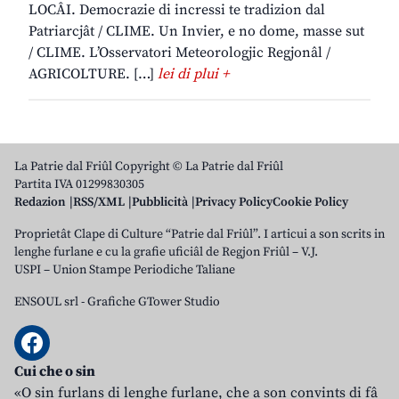
LOCÂI. Democrazie di incressi te tradizion dal
Patriarcjât / CLIME. Un Invier, e no dome, masse sut
/ CLIME. L’Osservatori Meteorologjic Regjonâl /
AGRICOLTURE. […]
lei di plui +
La Patrie dal Friûl Copyright © La Patrie dal Friûl
Partita IVA 01299830305
Redazion
RSS/XML
Pubblicità
Privacy Policy
Cookie Policy
Proprietât Clape di Culture “Patrie dal Friûl”. I articui a son scrits in
lenghe furlane e cu la grafie uficiâl de Regjon Friûl – V.J.
USPI – Union Stampe Periodiche Taliane
ENSOUL srl
-
Grafiche GTower Studio
Cui che o sin
«O sin furlans di lenghe furlane, che a son convints di fâ