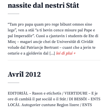
nassite dal nestri Stât
............
“Tam pro papa quam pro rege bibunt omnes sine
lege”, ven a stâi “a ti bevin cence misure pal Pape e
pal Imperadôr”. Cussì a cjantavin i students de Ete di
Mieç – magari ancje chei de Universitât di Cividât
volude dal Patriarcje Bertrant – cuant che a jerin te
ostarie e a gjoldevin dal […]
lei di plui +
Avrîl 2012
............
EDITORIÂL – Rason e etichetis / VIERTIDURE – E je
ore di cambiâ il pat sociâl o il Stât / DI BESSÔI – ENTS
LOCÂI. Autoguvier cuntune Regjon lizere / ENTS