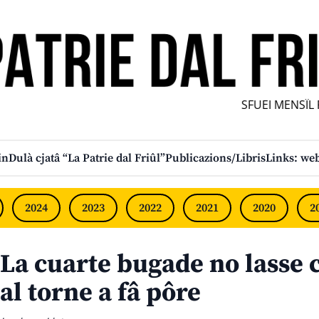
SFUEI MENSÎL FU
in
Dulà cjatâ “La Patrie dal Friûl”
Publicazions/Libris
Links: web
2024
2023
2022
2021
2020
2
La cuarte bugade no lasse c
al torne a fâ pôre