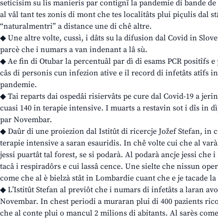
seticisim su lis manieris par contignî la pandemie di bande de
al vâl tant tes zonis di mont che tes localitâts plui piçulis dal st
“naturalmentri” a distance une di chê altre.
◆ Une altre volte, cussì, i dâts su la difusion dal Covid in Slov
parcè che i numars a van indenant a lâ sù.
◆ Ae fin di Otubar la percentuâl par dì di esams PCR positîfs e 
câs di personis cun infezion ative e il record di infetâts atîfs 
pandemie.
◆ Tai reparts dai ospedâi risiervâts pe cure dal Covid-19 a jerin
cuasi 140 in terapie intensive. I muarts a restavin sot i dîs in d
par Novembar.
◆ Daûr di une proiezion dal Istitût di ricercje Jožef Stefan, in c
terapie intensive a saran esauridis. In chê volte cui che al varà 
jessi puartât tal forest, se si podarà. Al podarà ancje jessi che 
tacâ i respiradôrs e cui lassâ cence. Une sielte che nissun oper
come che al è bielzà stât in Lombardie cuant che e je tacade l
◆ L’Istitût Stefan al previôt che i numars di infetâts a laran av
Novembar. In chest periodi a muraran plui di 400 pazients rico
che al conte plui o mancul 2 milions di abitants. Al sarès come 