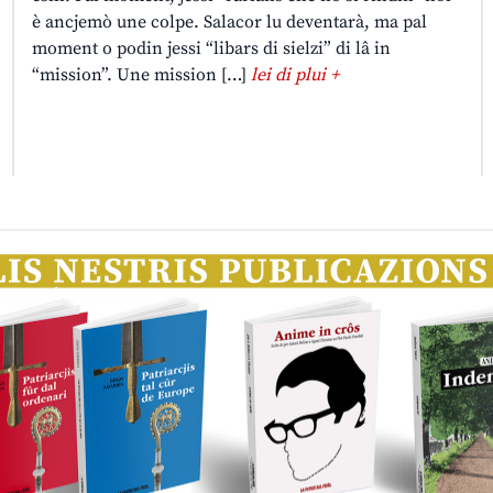
è ancjemò une colpe. Salacor lu deventarà, ma pal
moment o podin jessi “libars di sielzi” di lâ in
“mission”. Une mission […]
lei di plui +