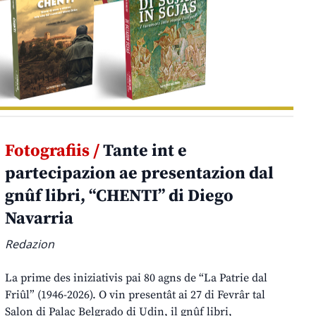
Fotografiis /
Tante int e
partecipazion ae presentazion dal
gnûf libri, “CHENTI” di Diego
Navarria
Redazion
La prime des iniziativis pai 80 agns de “La Patrie dal
Friûl” (1946-2026). O vin presentât ai 27 di Fevrâr tal
Salon di Palaç Belgrado di Udin, il gnûf libri,