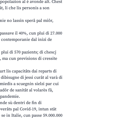
 popolazion al è avonde alt. Chest
ât, li che lis personis a son
enie no lassin sperâ pal miôr,
passave il 40%, cun plui di 27.000
in contemporanie dal inizi de
 plui di 570 pazients; di chescj
ì, ma cun previsions di cressite
urt lis capacitâts dai reparts di
dibisugne di jessi curât al varà di
i miedis a scuegnin sielzi par cui
adôr de sanitât al volarès fâ,
a pandemie.
onde sù dentri de fin di
verâts pal Covid-19, intun stât
se in Italie, cun passe 59.000.000