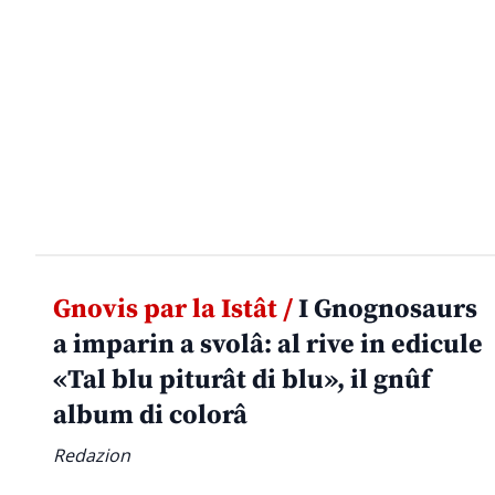
Gnovis par la Istât /
I Gnognosaurs
a imparin a svolâ: al rive in edicule
«Tal blu piturât di blu», il gnûf
album di colorâ
Redazion