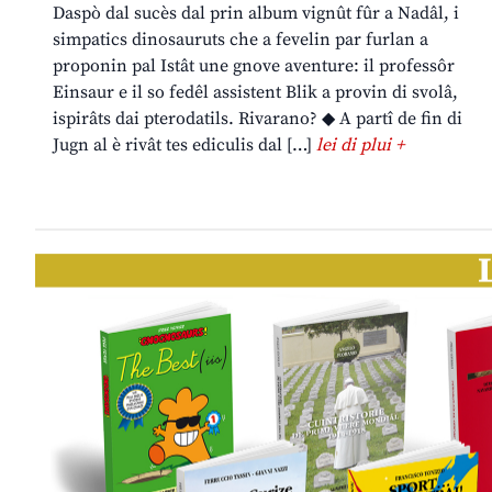
Daspò dal sucès dal prin album vignût fûr a Nadâl, i
simpatics dinosauruts che a fevelin par furlan a
proponin pal Istât une gnove aventure: il professôr
Einsaur e il so fedêl assistent Blik a provin di svolâ,
ispirâts dai pterodatils. Rivarano? ◆ A partî de fin di
Jugn al è rivât tes ediculis dal […]
lei di plui +