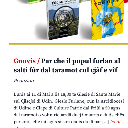
Gnovis /
Par che il popul furlan al
salti fûr dal taramot cul cjâf e vîf
Redazion
Lunis ai 11 di Mai a lis 18,30 te Glesie di Sante Marie
sul Cjiscjel di Udin. Glesie Furlane, cun la Arcidiocesi
di Udine e Clape di Culture Patrie dal Friûl a 50 agns
dal taramot o volìn ricuardâ ducj i muarts e dutis chês
personis che tai agns si son dadis da fâ par […]
lei di