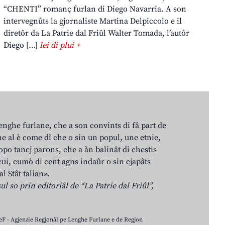
“CHENTI” romanç furlan di Diego Navarria. A son
intervegnûts la gjornaliste Martina Delpiccolo e il
diretôr da La Patrie dal Friûl Walter Tomada, l’autôr
Diego […]
lei di plui +
lenghe furlane, che a son convints di fâ part de
e al è come dî che o sin un popul, une etnie,
po tancj parons, che a àn balinât di chestis
cui, cumò di cent agns indaûr o sin cjapâts
al Stât talian».
ul so prin editoriâl de “La Patrie dal Friûl”,
LeF - Agjenzie Regjonâl pe Lenghe Furlane e de Regjon