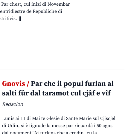
. Par chest, cul inizi di Novembar
centridiestre de Republiche di
tritivis. ❚
Gnovis /
Par che il popul furlan al
salti fûr dal taramot cul cjâf e vîf
Redazion
Lunis ai 11 di Mai te Glesie di Sante Marie sul Cjiscjel
di Udin, si è tignude la messe par ricuardâ i 50 agns
dal document “Ai furlans che a crodin” cu la