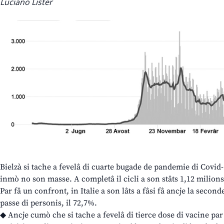
Luciano Lister
Bielzà si tache a fevelâ di cuarte bugade de pandemie di Covid-
inmò no son masse. A completâ il cicli a son stâts 1,12 milions 
Par fâ un confront, in Italie a son lâts a fâsi fâ ancje la secon
passe di personis, il 72,7%.
◆ Ancje cumò che si tache a fevelâ di tierce dose di vacine par