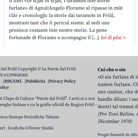
Il libri «Di scjas in scjas, i taramots inte storie
furlane» di Agnul/Angelo Floramo al ripasse in mût
clâr e cronologjic la storie dai taramots in Friûl,
mostrant tant che il pericul sismic al sedi une
presince costante inte nestre storie. La pene
fortunade di Floramo e acompagne il […]
lei di plui +
 dal Friûl Copyright © La Patrie dal Friûl
Cui che o sin
IVA 01299830305
«O sin furlans di 
n
RSS/XML
Pubblicità
Privacy Policy
nazion furlane. Ch
olicy
une nazion, che do
t Clape di Culture “Patrie dal Friûl”. I articui a son
bandis dilunc i se
 lenghe furlane e cu la grafie uficiâl de Regjon Friûl –
dentri tal tramai d
(Pre Toni Beline, s
nion Stampe Periodiche Taliane
Dicembar 1978)
srl
-
Grafiche GTower Studio
Progjet finanziât de AR