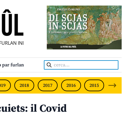
RLAN INDIPENDENT • INDEPENDENT FRIULIAN MONTHLY • N
Cerca:
 par furlan
019
2018
2017
2016
2015
2014
uiets: il Covid