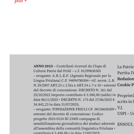
plui +
ANNO 2025
– Contributi ricevuti da Clape di
La Patrie
Culture Patrie dal Friûl – c.f. 01299830305
Partita 
– erogante: A.R.L.E.F. (Agenzia Regionale per la
Redazio
Lingua Friulana) C.F. 94094780304 • rif. norm. L.R.
Cookie P
N.29/2007 ART.23 c.2 bis e ART.24 c.7 e 10 • estremi
del decreto di concessione: DECRETO N. 261 del
25/10/2022 importo contributo € 3.500,00 (saldo) in
Proprietâ
data 06/11/2025 • DECRETO N. 173 del 27/06/2025 €
scrits in
34.842,23 in data 31/07/2025;
V.J.
– erogante: FONDAZIONE FRIULI CF. 00158650309 •
USPI – U
estremi del decreto di concessione: Codice
progetto 2024-0124 ID 23405 campagna di
sensibilizzazione giornalistica dei sindaci aderenti
ENSOUL 
all’assemblea della comunità linguistica Friulana •
contributo € 3.450,00 • in data 12/05/2025;