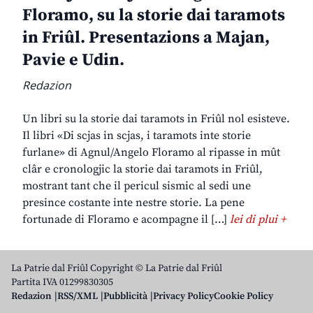
Floramo, su la storie dai taramots
in Friûl. Presentazions a Majan,
Pavie e Udin.
Redazion
Un libri su la storie dai taramots in Friûl nol esisteve.
Il libri «Di scjas in scjas, i taramots inte storie
furlane» di Agnul/Angelo Floramo al ripasse in mût
clâr e cronologjic la storie dai taramots in Friûl,
mostrant tant che il pericul sismic al sedi une
presince costante inte nestre storie. La pene
fortunade di Floramo e acompagne il […]
lei di plui +
La Patrie dal Friûl Copyright © La Patrie dal Friûl
Partita IVA 01299830305
Redazion
RSS/XML
Pubblicità
Privacy Policy
Cookie Policy