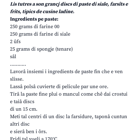
Lis tutres a son grancj discs di paste di siale, farsîts e
frits, tipics de cusine ladine.
Ingredients pe paste:
250 grams di farine 00
250 grams di farine di siale
2 ûfs
25 grams di spongje (tenare)
sâl
………..
Lavorâ insiemi i ingredients de paste fin che e ven
slisse.
Lassâ polsâ cuvierte di pelicule par une ore.
Tirâ la paste fine plui o mancul come chê dai crostui
e taiâ discs
di un 15 cm.
Meti tal centri di un disc la farsidure, taponâ cuntun
altri disc
e sierâ ben i ôrs.
Fridi tal vueli a 170°C.