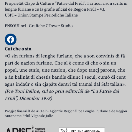
Proprietât Clape di Culture “Patrie dal Friûl”. I articui a son scrits in
lenghe furlane e cu la grafie uficiâl de Regjon Friûl – V.J.
USPI – Union Stampe Periodiche Taliane
ENSOUL srl
-
Grafiche GTower Studio
Cui che o sin
«O sin furlans di lenghe furlane, che a son convints di fâ
part de nazion furlane. Che al è come dî che o sin un
popul, une etnie, une nazion, che dopo tancj parons, che
a àn balinât di chestis bandis dilunc i secui, cumò di cent
agns indaûr o sin cjapâts dentri tal tramai dal Stât talian».
(Pre Toni Beline, sul so prin editoriâl de “La Patrie dal
Friûl”, Dicembar 1978)
Progjet finanziât de ARLeF - Agjenzie Regjonâl pe Lenghe Furlane e de Regjon
Autonome Friûl-Vignesie Julie