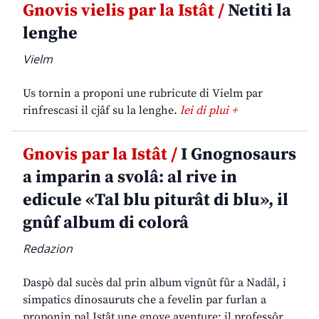
Gnovis vielis par la Istât /
Netiti la
lenghe
Vielm
Us tornin a proponi une rubricute di Vielm par
rinfrescasi il cjâf su la lenghe.
lei di plui +
Gnovis par la Istât /
I Gnognosaurs
a imparin a svolâ: al rive in
edicule «Tal blu piturât di blu», il
gnûf album di colorâ
Redazion
Daspò dal sucès dal prin album vignût fûr a Nadâl, i
simpatics dinosauruts che a fevelin par furlan a
proponin pal Istât une gnove aventure: il professôr