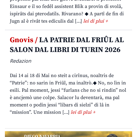
Einsaur e il so fedêl assistent Blik a provin di svolâ,
ispirâts dai pterodatils. Rivarano? ◆ A partî de fin di
Jugn al è rivât tes ediculis dal […]
lei di plui +
Gnovis /
LA PATRIE DAL FRIÛL AL
SALON DAL LIBRI DI TURIN 2026
Redazion
Dai 14 ai 18 di Mai no steit a cirînus, noaltris de
“Patrie”: no sarin in Friûl, ma inaltrò.◆ No, no lìn in
esili. Pal moment, jessi “furlans che no si rindin” nol
è ancjemò une colpe. Salacor lu deventarà, ma pal
moment o podin jessi “libars di sielzi” di lâ in
“mission”. Une mission […]
lei di plui +