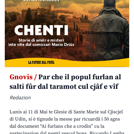
Gnovis /
Par che il popul furlan al
salti fûr dal taramot cul cjâf e vîf
Redazion
Lunis ai 11 di Mai te Glesie di Sante Marie sul Cjiscjel
di Udin, si è tignude la messe par ricuardâ i 50 agns
dal document “Ai furlans che a crodin” cu la
partecipazion dal nestri vescul bons. Riccardo Lamba