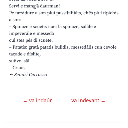
Servî e mangjâ daurman!
Pe farsidure a son plui pussibilitâts, chês plui tipichis
a son:
– Spinaze e scuete: cuei la spinaze, salâle e
impeverâle e messedâ
cul stes pês di scuete.
– Patatis: gratâ patatis bulidis, messedâlis cun cevole
taçade e dislite,
sutive, sâl.
– Craut.
✒ Sandri Carrozzo
← va indaûr
va indevant →