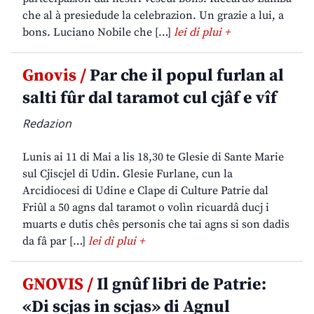
che al à presiedude la celebrazion. Un grazie a lui, a
bons. Luciano Nobile che […]
lei di plui +
Gnovis /
Par che il popul furlan al
salti fûr dal taramot cul cjâf e vîf
Redazion
Lunis ai 11 di Mai a lis 18,30 te Glesie di Sante Marie
sul Cjiscjel di Udin. Glesie Furlane, cun la
Arcidiocesi di Udine e Clape di Culture Patrie dal
Friûl a 50 agns dal taramot o volìn ricuardâ ducj i
muarts e dutis chês personis che tai agns si son dadis
da fâ par […]
lei di plui +
GNOVIS /
Il gnûf libri de Patrie:
«Di scjas in scjas» di Agnul