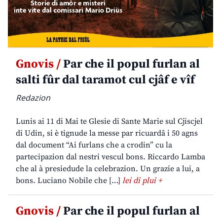
Gnovis /
Par che il popul furlan al
salti fûr dal taramot cul cjâf e vîf
Redazion
Lunis ai 11 di Mai te Glesie di Sante Marie sul Cjiscjel
di Udin, si è tignude la messe par ricuardâ i 50 agns
dal document “Ai furlans che a crodin” cu la
partecipazion dal nestri vescul bons. Riccardo Lamba
che al à presiedude la celebrazion. Un grazie a lui, a
bons. Luciano Nobile che […]
lei di plui +
Gnovis /
Par che il popul furlan al