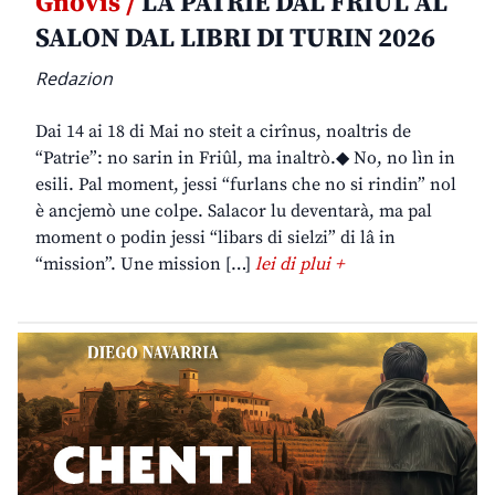
Gnovis /
LA PATRIE DAL FRIÛL AL
SALON DAL LIBRI DI TURIN 2026
Redazion
Dai 14 ai 18 di Mai no steit a cirînus, noaltris de
“Patrie”: no sarin in Friûl, ma inaltrò.◆ No, no lìn in
esili. Pal moment, jessi “furlans che no si rindin” nol
è ancjemò une colpe. Salacor lu deventarà, ma pal
moment o podin jessi “libars di sielzi” di lâ in
“mission”. Une mission […]
lei di plui +