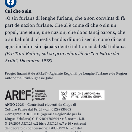
Cui che o sin
«O sin furlans di lenghe furlane, che a son convints di fâ
part de nazion furlane. Che al è come dî che o sin un
popul, une etnie, une nazion, che dopo tancj parons, che
a àn balinât di chestis bandis dilunc i secui, cumò di cent
agns indaûr o sin cjapâts dentri tal tramai dal Stât talian».
(Pre Toni Beline, sul so prin editoriâl de “La Patrie dal
Friûl”, Dicembar 1978)
Progjet finanziât de ARLeF - Agjenzie Regjonâl pe Lenghe Furlane e de Regjon
Autonome Friûl-Vignesie Julie
ANNO 2025
– Contributi ricevuti da Clape di
Culture Patrie dal Friûl – c.f. 01299830305
– erogante: A.R.L.E.F. (Agenzia Regionale per la
Lingua Friulana) C.F. 94094780304 • rif. norm. L.R.
N.29/2007 ART.23 c.2 bis e ART.24 c.7 e 10 • estremi
del decreto di concessione: DECRETO N. 261 del