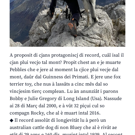
A proposit di cjans protagoniscj di record, cuâl isal il
cjan plui vecjo tal mont? Propit chest an e je muarte
Pebbles che e jere al moment la cjice plui vecje dal
mont, daûr dal Guinness dei Primati. E jere une fox
terrier toy, che nus à lassâts a cinc mês dal so
vincjesim tierç complean. Lu àn anunziât i parons
Bobby e Julie Gregory di Long Island (Usa). Nassude
ai 28 di Març dal 2000, e à vût 32 piçui cul so
compagn Rocky, che al è muart intal 2016.
◆ Il record assolût di longjevitât lu à però un
australian cattle dog di non Bluey che al è rivât ae
etât di 29 agns e 160 dîs, murint intal 1939. Al secont