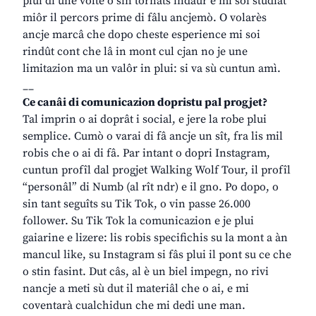
plui di une volte o sin tornâts indaûr e mi soi studiât
miôr il percors prime di fâlu ancjemò. O volarès
ancje marcâ che dopo cheste esperience mi soi
rindût cont che lâ in mont cul cjan no je une
limitazion ma un valôr in plui: si va sù cuntun amì.
__
Ce canâi di comunicazion dopristu pal progjet?
Tal imprin o ai doprât i social, e jere la robe plui
semplice. Cumò o varai di fâ ancje un sît, fra lis mil
robis che o ai di fâ. Par intant o dopri Instagram,
cuntun profîl dal progjet Walking Wolf Tour, il profîl
“personâl” di Numb (al rît ndr) e il gno. Po dopo, o
sin tant seguîts su Tik Tok, o vin passe 26.000
follower. Su Tik Tok la comunicazion e je plui
gaiarine e lizere: lis robis specifichis su la mont a àn
mancul like, su Instagram si fâs plui il pont su ce che
o stin fasint. Dut câs, al è un biel impegn, no rivi
nancje a meti sù dut il materiâl che o ai, e mi
coventarà cualchidun che mi dedi une man.