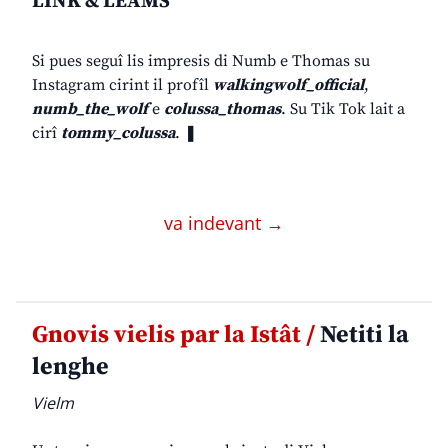
LINK & LEAMS
Si pues seguî lis impresis di Numb e Thomas su
Instagram cirint il profîl
walkingwolf_official
,
numb_the_wolf
e
colussa_thomas
. Su Tik Tok lait a
cirî
tommy_colussa
. ❚
va indevant →
Gnovis vielis par la Istât /
Netiti la
lenghe
Vielm