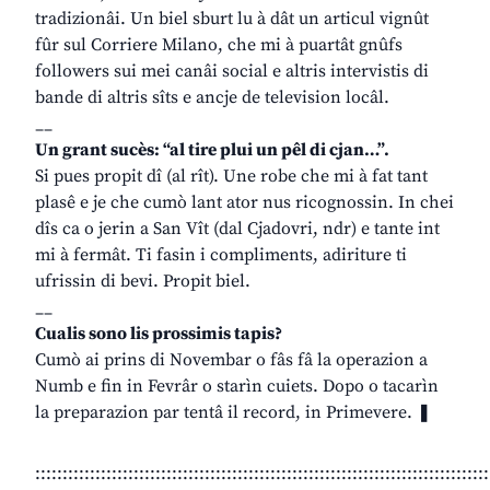
tradizionâi. Un biel sburt lu à dât un articul vignût
fûr sul Corriere Milano, che mi à puartât gnûfs
followers sui mei canâi social e altris intervistis di
bande di altris sîts e ancje de television locâl.
__
Un grant sucès: “al tire plui un pêl di cjan…”.
Si pues propit dî (al rît). Une robe che mi à fat tant
plasê e je che cumò lant ator nus ricognossin. In chei
dîs ca o jerin a San Vît (dal Cjadovri, ndr) e tante int
mi à fermât. Ti fasin i compliments, adiriture ti
ufrissin di bevi. Propit biel.
__
Cualis sono lis prossimis tapis?
Cumò ai prins di Novembar o fâs fâ la operazion a
Numb e fin in Fevrâr o starìn cuiets. Dopo o tacarìn
la preparazion par tentâ il record, in Primevere. ❚
:::::::::::::::::::::::::::::::::::::::::::::::::::::::::::::::::::::::::::::::::::