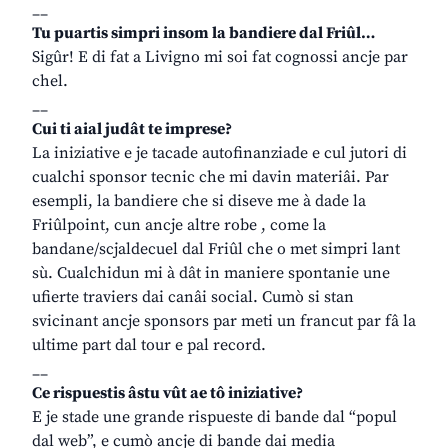
__
Tu puartis simpri insom la bandiere dal Friûl…
Sigûr! E di fat a Livigno mi soi fat cognossi ancje par
chel.
__
Cui ti aial judât te imprese?
La iniziative e je tacade autofinanziade e cul jutori di
cualchi sponsor tecnic che mi davin materiâi. Par
esempli, la bandiere che si diseve me à dade la
Friûlpoint, cun ancje altre robe , come la
bandane/scjaldecuel dal Friûl che o met simpri lant
sù. Cualchidun mi à dât in maniere spontanie une
ufierte traviers dai canâi social. Cumò si stan
svicinant ancje sponsors par meti un francut par fâ la
ultime part dal tour e pal record.
__
Ce rispuestis âstu vût ae tô iniziative?
E je stade une grande rispueste di bande dal “popul
dal web”, e cumò ancje di bande dai media