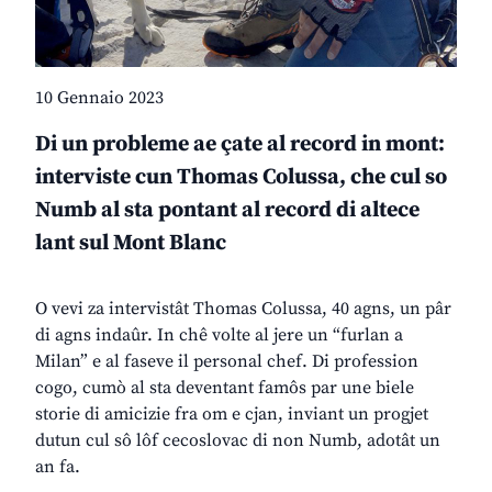
10 Gennaio 2023
Di un probleme ae çate al record in mont:
interviste cun Thomas Colussa, che cul so
Numb al sta pontant al record di altece
lant sul Mont Blanc
O vevi za intervistât Thomas Colussa, 40 agns, un pâr
di agns indaûr. In chê volte al jere un “furlan a
Milan” e al faseve il personal chef. Di profession
cogo, cumò al sta deventant famôs par une biele
storie di amicizie fra om e cjan, inviant un progjet
dutun cul sô lôf cecoslovac di non Numb, adotât un
an fa.