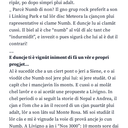
ripâr, po dopo simpri plui adalt.
_ Parcè Numb di non? Il gno grup rock preferît a son
i Linking Park e tal lôr disc Meteora la cjançon plui
rapresentative si clame Numb. E duncje lu ai clamât
cussì. Il biel al è che “numb” al vûl dî alc tant che
“indurmidît”, e invezit o pues sigurâ che lui al è dut il
contrari!
__
E duncje ti è vignût iniment di fâ un vêr e propri
progjet…
Al è sucedût che a un ciert pont o jeri a Siene, e o ai
viodût che Numb nol jere plui lui: si jere studât. O ai
capît che i mancjavin lis monts. E cussì o ai molât
chel lavôr e o ai acetât une propueste a Livigno. In
chel periodi o ai seguît la storie di Nepal e Andrea, il
cjan e l’om che a àn il record di un cjan puartât plui
adalt, lôr a son lâts sul Monte Rosa. Mi soi studiât il
lôr câs e mi è vignude la voie di provâ ancje jo cun
Numb. A Livigno a àn i “Nos 3000”: 10 monts sore dai