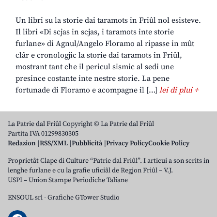
Un libri su la storie dai taramots in Friûl nol esisteve.
Il libri «Di scjas in scjas, i taramots inte storie
furlane» di Agnul/Angelo Floramo al ripasse in mût
clâr e cronologjic la storie dai taramots in Friûl,
mostrant tant che il pericul sismic al sedi une
presince costante inte nestre storie. La pene
fortunade di Floramo e acompagne il […]
lei di plui +
La Patrie dal Friûl Copyright © La Patrie dal Friûl
Partita IVA 01299830305
Redazion
RSS/XML
Pubblicità
Privacy Policy
Cookie Policy
Proprietât Clape di Culture “Patrie dal Friûl”. I articui a son scrits in
lenghe furlane e cu la grafie uficiâl de Regjon Friûl – V.J.
USPI – Union Stampe Periodiche Taliane
ENSOUL srl
-
Grafiche GTower Studio