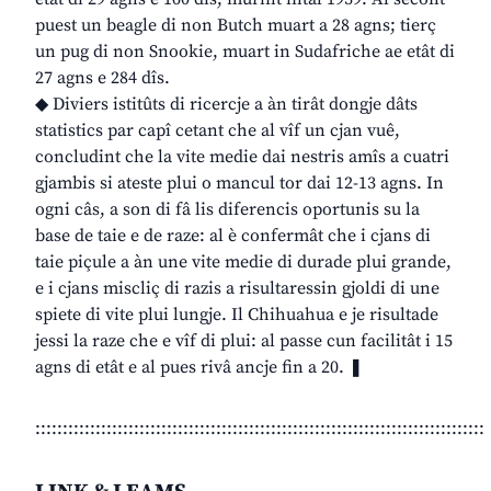
puest un beagle di non Butch muart a 28 agns; tierç
un pug di non Snookie, muart in Sudafriche ae etât di
27 agns e 284 dîs.
◆ Diviers istitûts di ricercje a àn tirât dongje dâts
statistics par capî cetant che al vîf un cjan vuê,
concludint che la vite medie dai nestris amîs a cuatri
gjambis si ateste plui o mancul tor dai 12-13 agns. In
ogni câs, a son di fâ lis diferencis oportunis su la
base de taie e de raze: al è confermât che i cjans di
taie piçule a àn une vite medie di durade plui grande,
e i cjans miscliç di razis a risultaressin gjoldi di une
spiete di vite plui lungje. Il Chihuahua e je risultade
jessi la raze che e vîf di plui: al passe cun facilitât i 15
agns di etât e al pues rivâ ancje fin a 20. ❚
::::::::::::::::::::::::::::::::::::::::::::::::::::::::::::::::::::::::::::::::::