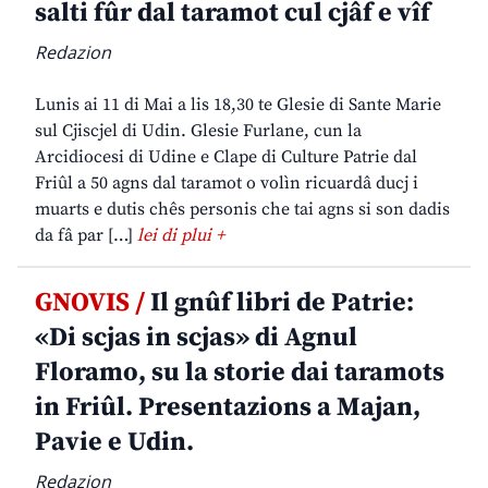
salti fûr dal taramot cul cjâf e vîf
Redazion
Lunis ai 11 di Mai a lis 18,30 te Glesie di Sante Marie
sul Cjiscjel di Udin. Glesie Furlane, cun la
Arcidiocesi di Udine e Clape di Culture Patrie dal
Friûl a 50 agns dal taramot o volìn ricuardâ ducj i
muarts e dutis chês personis che tai agns si son dadis
da fâ par […]
lei di plui +
GNOVIS /
Il gnûf libri de Patrie:
«Di scjas in scjas» di Agnul
Floramo, su la storie dai taramots
in Friûl. Presentazions a Majan,
Pavie e Udin.
Redazion