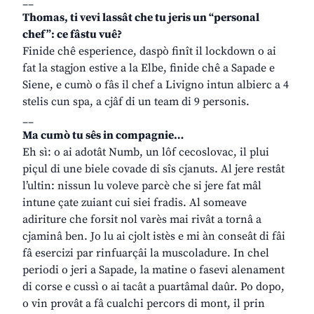
__
Thomas, ti vevi lassât che tu jeris un “personal
chef”: ce fâstu vuê?
Finide chê esperience, daspò finît il lockdown o ai
fat la stagjon estive a la Elbe, finide chê a Sapade e
Siene, e cumò o fâs il chef a Livigno intun albierc a 4
stelis cun spa, a cjâf di un team di 9 personis.
__
Ma cumò tu sês in compagnie…
Eh sì: o ai adotât Numb, un lôf cecoslovac, il plui
piçul di une biele covade di sîs cjanuts. Al jere restât
l’ultin: nissun lu voleve parcè che si jere fat mâl
intune çate zuiant cui siei fradis. Al someave
adiriture che forsit nol varès mai rivât a tornâ a
cjaminâ ben. Jo lu ai cjolt istès e mi àn conseât di fâi
fâ esercizi par rinfuarçâi la muscoladure. In chel
periodi o jeri a Sapade, la matine o fasevi alenament
di corse e cussì o ai tacât a puartâmal daûr. Po dopo,
o vin provât a fâ cualchi percors di mont, il prin