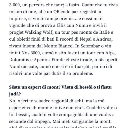
3.000, un percors che tancj a fasin. Cuant che tu rivis
insom di une, al è un QR code par regjistrâ la
imprese, si vincin ancje premis… e cussì mi è
vignude chê di provâ a fâlis cun Numb e inviâ il
progjet Walking Wolf, un tour pes monts de Italie e
cul obietîf finâl di bati il record di Nepal e Andrea,
rivant insom dal Monte Bianco. In Setembar o vin
finît i Nos 3000, cumò o stin fasint un tour cun Alps,
Dolomitis e Apenin. Finide cheste tirade, o fâs operâ
Numb ae çate, cumò che si è rinfuarçât, par cirî di
risolvi une volte par dutis il so probleme.
__
Sêstu un espert di mont? Vâstu di bessôl o ti fâstu
judâ?
No, o jeri te scuadre regjonâl di schi, ma la mê
esperience di mont e finive cun chel. Cualchi volte o
lin bessôi, cualchi volte compagnâts di une vuide: a
seconde dal impegn. Mai meti sot gjambe la mont: