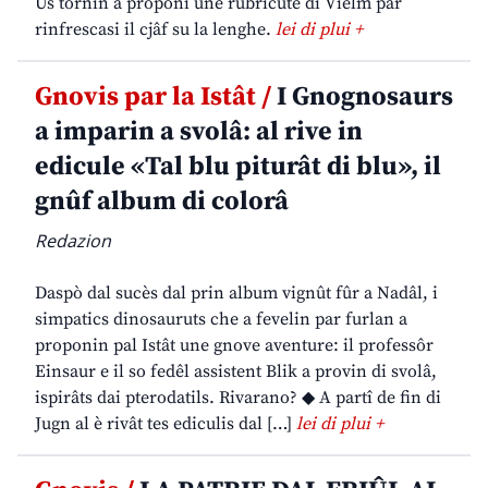
Us tornin a proponi une rubricute di Vielm par
rinfrescasi il cjâf su la lenghe.
lei di plui +
Gnovis par la Istât /
I Gnognosaurs
a imparin a svolâ: al rive in
edicule «Tal blu piturât di blu», il
gnûf album di colorâ
Redazion
Daspò dal sucès dal prin album vignût fûr a Nadâl, i
simpatics dinosauruts che a fevelin par furlan a
proponin pal Istât une gnove aventure: il professôr
Einsaur e il so fedêl assistent Blik a provin di svolâ,
ispirâts dai pterodatils. Rivarano? ◆ A partî de fin di
Jugn al è rivât tes ediculis dal […]
lei di plui +