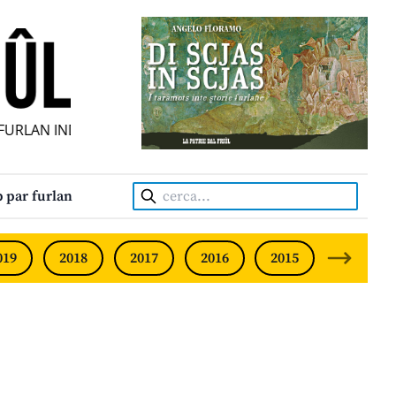
URLAN INDIPENDENT • INDEPENDENT FRIULIAN MONTHLY •
Cerca:
 par furlan
019
2018
2017
2016
2015
2014