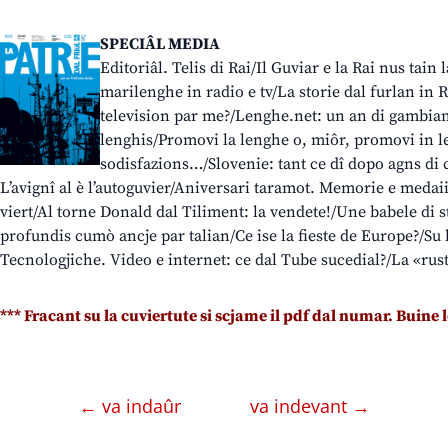
SPECIÂL MEDIA
Editoriâl. Telis di Rai/Il Guviar e la Rai nus tain 
marilenghe in radio e tv/La storie dal furlan in
television par me?/Lenghe.net: un an di gambiam
lenghis/Promovi la lenghe o, miôr, promovi in l
sodisfazions…/Slovenie: tant ce dî dopo agns di 
L’avignî al è l’autoguvier/Aniversari taramot. Memorie e medai
viert/Al torne Donald dal Tiliment: la vendete!/Une babele di s
profundis cumò ancje par talian/Ce ise la fieste de Europe?/Su l
Tecnologjiche. Video e internet: ce dal Tube sucedial?/La «rust
*** Fracant su la cuviertute si scjame il pdf dal numar. Buine 
← va indaûr
va indevant →