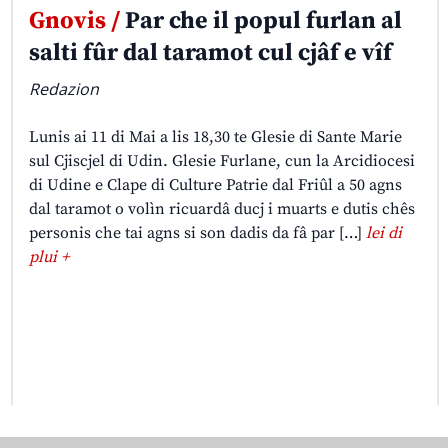
Gnovis /
Par che il popul furlan al
salti fûr dal taramot cul cjâf e vîf
Redazion
Lunis ai 11 di Mai a lis 18,30 te Glesie di Sante Marie
sul Cjiscjel di Udin. Glesie Furlane, cun la Arcidiocesi
di Udine e Clape di Culture Patrie dal Friûl a 50 agns
dal taramot o volìn ricuardâ ducj i muarts e dutis chês
personis che tai agns si son dadis da fâ par […]
lei di
plui +