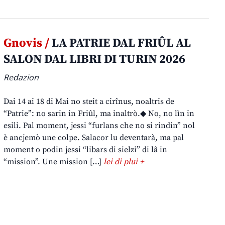
Gnovis /
LA PATRIE DAL FRIÛL AL
SALON DAL LIBRI DI TURIN 2026
Redazion
Dai 14 ai 18 di Mai no steit a cirînus, noaltris de
“Patrie”: no sarin in Friûl, ma inaltrò.◆ No, no lìn in
esili. Pal moment, jessi “furlans che no si rindin” nol
è ancjemò une colpe. Salacor lu deventarà, ma pal
moment o podin jessi “libars di sielzi” di lâ in
“mission”. Une mission […]
lei di plui +