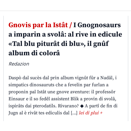
Gnovis par la Istât /
I Gnognosaurs
a imparin a svolâ: al rive in edicule
«Tal blu piturât di blu», il gnûf
album di colorâ
Redazion
Daspò dal sucès dal prin album vignût fûr a Nadâl, i
simpatics dinosauruts che a fevelin par furlan a
proponin pal Istât une gnove aventure: il professôr
Einsaur e il so fedêl assistent Blik a provin di svolâ,
ispirâts dai pterodatils. Rivarano? ◆ A partî de fin di
Jugn al è rivât tes ediculis dal […]
lei di plui +