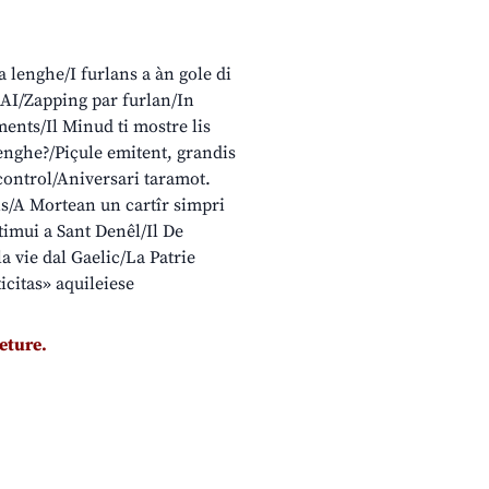
la lenghe/I furlans a àn gole di
 RAI/Zapping par furlan/In
ents/Il Minud ti mostre lis
enghe?/Piçule emitent, grandis
control/Aniversari taramot.
is/A Mortean un cartîr simpri
timui a Sant Denêl/Il De
a vie dal Gaelic/La Patrie
icitas» aquileiese
leture.