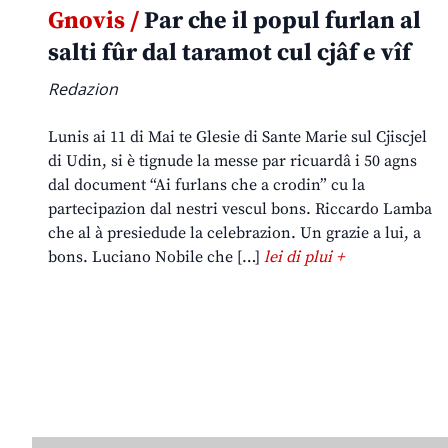
Gnovis /
Par che il popul furlan al
salti fûr dal taramot cul cjâf e vîf
Redazion
Lunis ai 11 di Mai te Glesie di Sante Marie sul Cjiscjel
di Udin, si è tignude la messe par ricuardâ i 50 agns
dal document “Ai furlans che a crodin” cu la
partecipazion dal nestri vescul bons. Riccardo Lamba
che al à presiedude la celebrazion. Un grazie a lui, a
bons. Luciano Nobile che […]
lei di plui +