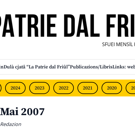
SFUEI MENSÎL F
in
Dulà cjatâ “La Patrie dal Friûl”
Publicazions/Libris
Links: web
2024
2023
2022
2021
2020
2
Mai 2007
Redazion