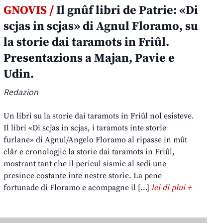
GNOVIS /
Il gnûf libri de Patrie: «Di
scjas in scjas» di Agnul Floramo, su
la storie dai taramots in Friûl.
Presentazions a Majan, Pavie e
Udin.
Redazion
Un libri su la storie dai taramots in Friûl nol esisteve.
Il libri «Di scjas in scjas, i taramots inte storie
furlane» di Agnul/Angelo Floramo al ripasse in mût
clâr e cronologjic la storie dai taramots in Friûl,
mostrant tant che il pericul sismic al sedi une
presince costante inte nestre storie. La pene
fortunade di Floramo e acompagne il […]
lei di plui +