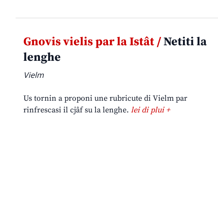
Gnovis vielis par la Istât /
Netiti la
lenghe
Vielm
Us tornin a proponi une rubricute di Vielm par
rinfrescasi il cjâf su la lenghe.
lei di plui +