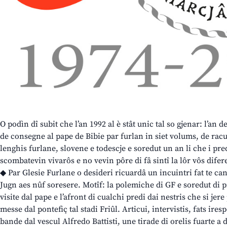
O podìn dî subit che l’an 1992 al è stât unic tal so gjenar: l’an d
de consegne al pape de Bibie par furlan in siet volums, de racu
lenghis furlane, slovene e todescje e soredut un an li che i pred
scombatevin vivarôs e no vevin pôre di fâ sintî la lôr vôs difere
◆ Par Glesie Furlane o desideri ricuardâ un incuintri fat te ca
Jugn aes nûf soresere. Motîf: la polemiche di GF e soredut di p
visite dal pape e l’afront di cualchi predi dai nestris che si jer
messe dal pontefiç tal stadi Friûl. Articui, intervistis, fats ir
bande dal vescul Alfredo Battisti, une tirade di orelis fuarte a d