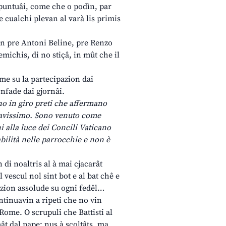
si puntuâi, come che o podìn, par
 cualchi plevan al varà lis primis
jin pre Antoni Beline, pre Renzo
emichis, di no stiçâ, in mût che il
erme su la partecipazion dai
onfade dai gjornâi.
no in giro preti che affermano
gravissimo. Sono venuto come
i alla luce dei Concili Vaticano
bilità nelle parrocchie e non è
 di noaltris al à mai cjacarât
 vescul nol sint bot e al bat chê e
isdizion assolude su ogni fedêl…
ntinuavin a ripeti che no vin
 Rome. O scrupuli che Battisti al
mât dal pape; nus à scoltâts, ma