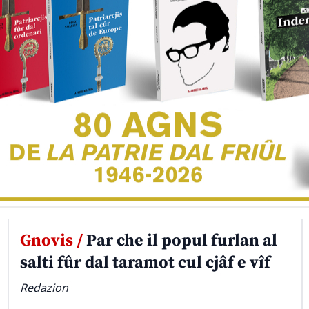
Gnovis /
Par che il popul furlan al
salti fûr dal taramot cul cjâf e vîf
Redazion