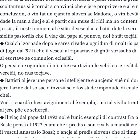
scoltantnus si è tornât a convinci che e jere propri vere e al è 
conclusion, o vin fat un cjant in sloven ae Madone, o vin bevût 
dade la man a ducj e al è partît cun muse di ridi ma no content
Jessût, il nestri coment al è stât: il vescul al à batût dute la sere
sieltis pastorâls che il viaç dal pape al poneve, nol è stât tocjât.
◆ Cualchi zornade dopo e sarès rivade a ognidun di noaltris pa
di Jugn dal ’92 li che il vescul al ripuartave di gnûf strissulis
al esortave ae comunion eclesiâl.
O pensi che ognidun di nô, chê esortazion le vebi lete e rivât d
veretât, no nus tocjave.
◆ Battisti al jere une persone inteligjente e ancjemò vuê mi do
jere farine dal so sac o invezit se e fos stade imponude di cualc
chel.
Vuê, ricuardâ chest avigniment al è sempliç, ma tal vivilu tren
al jere pôc ce scherçâ.
◆ Il viaç dal pape dal 1992 nol è l’unic esempli di contrast fra p
Baste pensâ al 1927 cuant che i predis a son rivâts a mandâ vie
il vescul Anastasio Rossi; o ancje ai predis slovens che al timp 