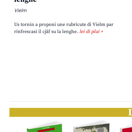
Vielm
Us tornin a proponi une rubricute di Vielm par
rinfrescasi il cjâf su la lenghe.
lei di plui +