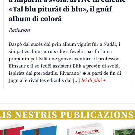
«Tal blu piturât di blu», il gnûf
album di colorâ
Redazion
Daspò dal sucès dal prin album vignût fûr a Nadâl, i
simpatics dinosauruts che a fevelin par furlan a
proponin pal Istât une gnove aventure: il professôr
Einsaur e il so fedêl assistent Blik a provin di svolâ,
ispirâts dai pterodatils. Rivarano? ◆ A partî de fin di
Jugn al è rivât tes ediculis dal […]
lei di plui +