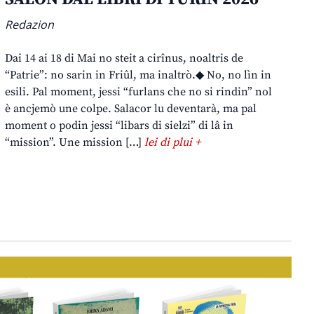
Redazion
Dai 14 ai 18 di Mai no steit a cirînus, noaltris de
“Patrie”: no sarin in Friûl, ma inaltrò.◆ No, no lìn in
esili. Pal moment, jessi “furlans che no si rindin” nol
è ancjemò une colpe. Salacor lu deventarà, ma pal
moment o podin jessi “libars di sielzi” di lâ in
“mission”. Une mission […]
lei di plui +