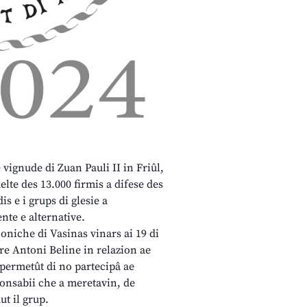
e vignude di Zuan Pauli II in Friûl,
elte des 13.000 firmis a difese des
is e i grups di glesie a
nte e alternative.
noniche di Vasinas vinars ai 19 di
re Antoni Beline in relazion ae
e permetût di no partecipâ ae
esponsabii che a meretavin, de
ut il grup.