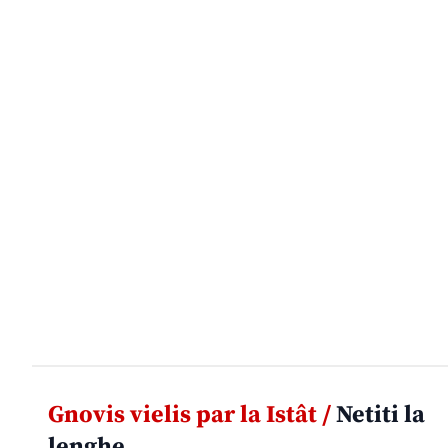
Gnovis vielis par la Istât /
Netiti la
lenghe