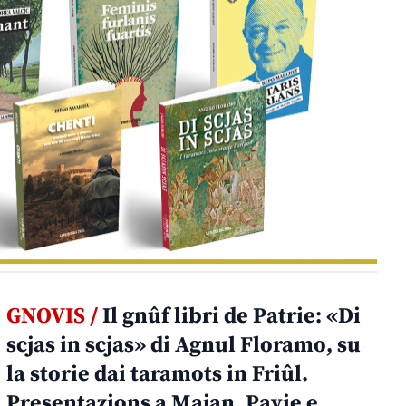
GNOVIS /
Il gnûf libri de Patrie: «Di
scjas in scjas» di Agnul Floramo, su
la storie dai taramots in Friûl.
Presentazions a Majan, Pavie e