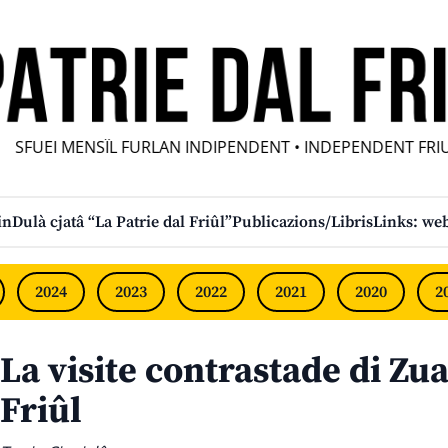
UEI MENSÎL FURLAN INDIPENDENT • INDEPENDENT FRIULI
in
Dulà cjatâ “La Patrie dal Friûl”
Publicazions/Libris
Links: web
2024
2023
2022
2021
2020
2
La visite contrastade di Zua
Friûl