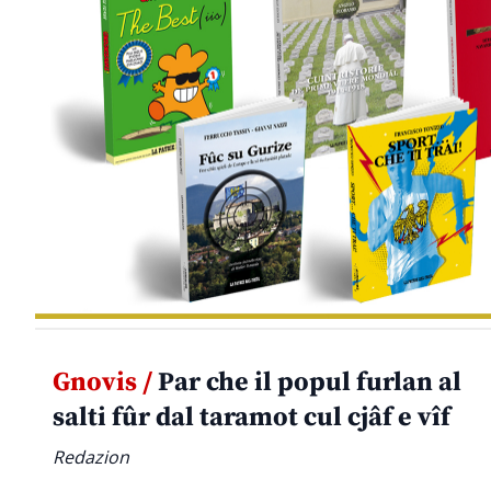
Gnovis /
Par che il popul furlan al
salti fûr dal taramot cul cjâf e vîf
Redazion