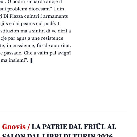
pul. O podìn ricuardâ ancje il
 sui problemi diocesani” Udin
igi Di Piazza cuintri i armaments
gjiis e dai peams cul podê. I
istituzion ma a sintin di vê dirit a
cje par agns a une resistence
te, in cussience, fûr de autoritât.
he passade. Che a valin pal avignî
, ma insiemi”. ❚
Gnovis /
LA PATRIE DAL FRIÛL AL
SALON DAL LIBRI DI TURIN 2026