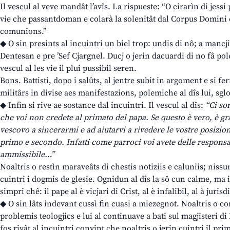
Il vescul al veve mandât l’avîs. La rispueste: “O cirarìn di jes
vie che passantdoman e colarà la solenitât dal Corpus Domini e
comunions.”
◆ O sin presints al incuintri un biel trop: undis di nô; a manc
Dentesan e pre ’Sef Cjargnel. Ducj o jerin dacuardi di no fâ pol
vescul al les vie il plui pussibil seren.
Bons. Battisti, dopo i salûts, al jentre subit in argoment e si f
militârs in divise aes manifestazions, polemiche al dîs lui, sgl
◆ Infin si rive ae sostance dal incuintri. Il vescul al dîs:
“Ci so
che voi non credete al primato del papa. Se questo è vero, è 
vescovo a sincerarmi e ad aiutarvi a rivedere le vostre posizion
primo e secondo. Infatti come parroci voi avete delle responsa
ammissibile…”
Noaltris o restìn maraveâts di chestis notiziis e caluniis; nissun
cuintri i dogmis de glesie. Ognidun al dîs la sô cun calme, ma il
simpri chê: il pape al è vicjari di Crist, al è infalibil, al à jur
◆ O sin lâts indevant cussì fin cuasi a miezegnot. Noaltris o co
problemis teologjics e lui al continuave a bati sul magjisteri di
fos rivât al incuintri convint che noaltris o jerin cuintri il pri