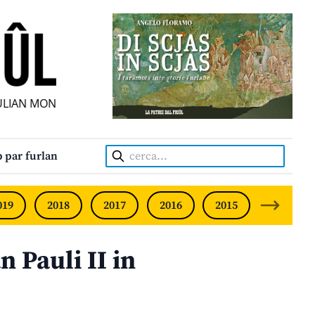
AN MONTHLY • NEODVISNI FURLANSKI MESEČNIK • UNABHÄN
Cerca:
 par furlan
019
2018
2017
2016
2015
2014
n Pauli II in