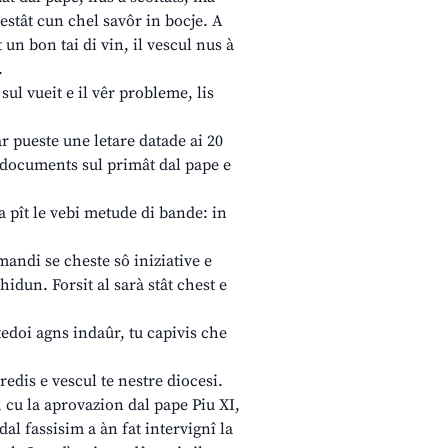
restât cun chel savôr in bocje. A
un bon tai di vin, il vescul nus à
.
 sul vueit e il vêr probleme, lis
r pueste une letare datade ai 20
 di documents sul primât dal pape e
a pît le vebi metude di bande: in
mandi se cheste sô iniziative e
hidun. Forsit al sarà stât chest e
tedoi agns indaûr, tu capivis che
redis e vescul te nestre diocesi.
, cu la aprovazion dal pape Piu XI,
dal fassisim a àn fat intervignî la