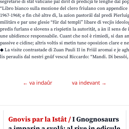
segretarie di stât vaticane pal dirit di predicjâ te lenghe dal po
“Libro bianco sulla mozione del clero friulano con appendice
1967-1968; e fin chê altre dì, la azion pastorâl dal predi Pierlu
militârs e par une glesie “fûr dal templi” libare di vecjis ideolo
predis furlans e slovens a rispietin la autoritât, a àn il sens de 
une ubidience responsabile. Cuant che nol è rimiedi, si dan an
passive e cidine; altris voltis si metin tune oposizion clare e ne
◆ La visite contrastade di Zuan Pauli II in Friûl aromai e je ag
lis peraulis dal nestri gnûf vescul Riccardo: “Mandi. Di bessôi
← va indaûr
va indevant →
Gnovis par la Istât /
I Gnognosaurs
a imparin a svolâ: al rive in edicule