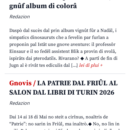
gnûf album di colorâ
Redazion
Daspò dal sucès dal prin album vignût fûr a Nadâl, i
simpatics dinosauruts che a fevelin par furlan a
proponin pal Istât une gnove aventure: il professôr
Einsaur e il so fedêl assistent Blik a provin di svolâ,
ispirâts dai pterodatils. Rivarano? ◆ A partî de fin di
Jugn al è rivât tes ediculis dal […]
lei di plui +
Gnovis /
LA PATRIE DAL FRIÛL AL
SALON DAL LIBRI DI TURIN 2026
Redazion
Dai 14 ai 18 di Mai no steit a cirînus, noaltris de
“Patrie”: no sarin in Friûl, ma inaltrò.◆ No, no lìn in