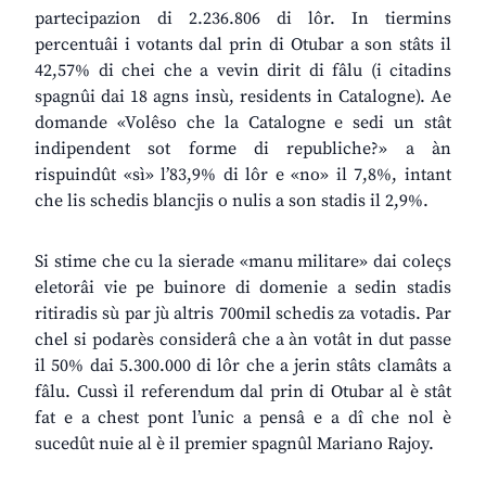
partecipazion di 2.236.806 di lôr. In tiermins
percentuâi i votants dal prin di Otubar a son stâts il
42,57% di chei che a vevin dirit di fâlu (i citadins
spagnûi dai 18 agns insù, residents in Catalogne). Ae
domande «Volêso che la Catalogne e sedi un stât
indipendent sot forme di republiche?» a àn
rispuindût «sì» l’83,9% di lôr e «no» il 7,8%, intant
che lis schedis blancjis o nulis a son stadis il 2,9%.
Si stime che cu la sierade «manu militare» dai coleçs
eletorâi vie pe buinore di domenie a sedin stadis
ritiradis sù par jù altris 700mil schedis za votadis. Par
chel si podarès considerâ che a àn votât in dut passe
il 50% dai 5.300.000 di lôr che a jerin stâts clamâts a
fâlu. Cussì il referendum dal prin di Otubar al è stât
fat e a chest pont l’unic a pensâ e a dî che nol è
sucedût nuie al è il premier spagnûl Mariano Rajoy.