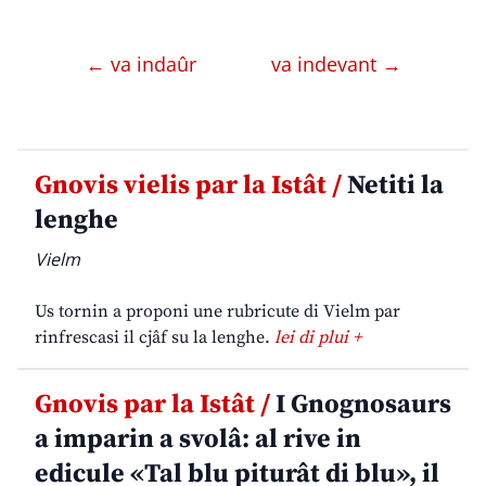
← va indaûr
va indevant →
Gnovis vielis par la Istât /
Netiti la
lenghe
Vielm
Us tornin a proponi une rubricute di Vielm par
rinfrescasi il cjâf su la lenghe.
lei di plui +
Gnovis par la Istât /
I Gnognosaurs
a imparin a svolâ: al rive in
edicule «Tal blu piturât di blu», il