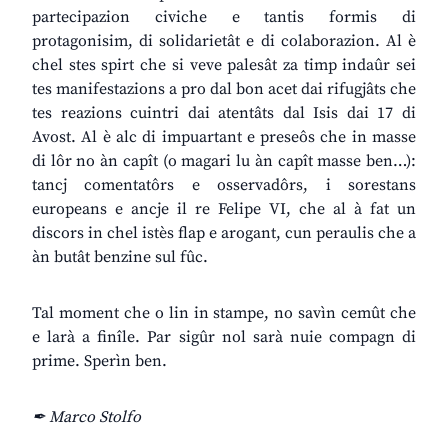
partecipazion civiche e tantis formis di
protagonisim, di solidarietât e di colaborazion. Al è
chel stes spirt che si veve palesât za timp indaûr sei
tes manifestazions a pro dal bon acet dai rifugjâts che
tes reazions cuintri dai atentâts dal Isis dai 17 di
Avost. Al è alc di impuartant e preseôs che in masse
di lôr no àn capît (o magari lu àn capît masse ben…):
tancj comentatôrs e osservadôrs, i sorestans
europeans e ancje il re Felipe VI, che al à fat un
discors in chel istès flap e arogant, cun peraulis che a
àn butât benzine sul fûc.
Tal moment che o lin in stampe, no savìn cemût che
e larà a finîle. Par sigûr nol sarà nuie compagn di
prime. Sperìn ben.
✒ Marco Stolfo