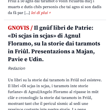
Friûl a 50 agns dal taramot o volìn ricuardâ ducj i
muarts e dutis chês personis che tai agns si son dadis
da fâ par […]
lei di plui +
GNOVIS /
Il gnûf libri de Patrie:
«Di scjas in scjas» di Agnul
Floramo, su la storie dai taramots
in Friûl. Presentazions a Majan,
Pavie e Udin.
Redazion
Un libri su la storie dai taramots in Friûl nol esisteve.
Il libri «Di scjas in scjas, i taramots inte storie
furlane» di Agnul/Angelo Floramo al ripasse in mût
clâr e cronologjic la storie dai taramots in Friûl,
mostrant tant che il pericul sismic al sedi une
presince costante inte nestre storie. La pene