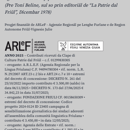
(Pre Toni Beline, sul so prin editoriâl de “La Patrie dal
Friûl”, Dicembar 1978)
Progjet finanziât de ARLeF - Agjenzie Regjonâl pe Lenghe Furlane e de Regjon
Autonome Friûl-Vignesie Julie
ANNO 2025
– Contributi ricevuti da Clape di
Culture Patrie dal Friûl – c.f. 01299830305
– erogante: A.R.L.E.F. (Agenzia Regionale per la
Lingua Friulana) C.F. 94094780304 • rif. norm. L.R.
N.29/2007 ART.23 c.2 bis e ART.24 c.7 e 10 • estremi
del decreto di concessione: DECRETO N. 261 del
25/10/2022 importo contributo € 3.500,00 (saldo) in
data 06/11/2025 • DECRETO N. 173 del 27/06/2025 €
34.842,23 in data 31/07/2025;
– erogante: FONDAZIONE FRIULI CF. 00158650309 •
estremi del decreto di concessione: Codice
progetto 2024-0124 ID 23405 campagna di
sensibilizzazione giornalistica dei sindaci aderenti
all’assemblea della comunità linguistica Friulana •
contributo € 3.450,00 • in data 12/05/2025;
– erogante: Agenzia delle Entrate • rif. norm.:
Contributo 5 per Mille • contributo: € 1.593,02 • in