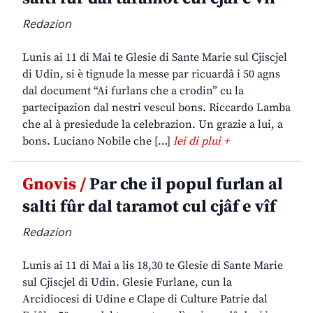
Redazion
Lunis ai 11 di Mai te Glesie di Sante Marie sul Cjiscjel
di Udin, si è tignude la messe par ricuardâ i 50 agns
dal document “Ai furlans che a crodin” cu la
partecipazion dal nestri vescul bons. Riccardo Lamba
che al à presiedude la celebrazion. Un grazie a lui, a
bons. Luciano Nobile che […]
lei di plui +
Gnovis /
Par che il popul furlan al
salti fûr dal taramot cul cjâf e vîf
Redazion
Lunis ai 11 di Mai a lis 18,30 te Glesie di Sante Marie
sul Cjiscjel di Udin. Glesie Furlane, cun la
Arcidiocesi di Udine e Clape di Culture Patrie dal