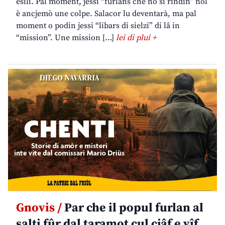
esili. Pal moment, jessi “furlans che no si rindin” nol
è ancjemò une colpe. Salacor lu deventarà, ma pal
moment o podin jessi “libars di sielzi” di lâ in
“mission”. Une mission […]
lei di plui +
Gnovis /
Par che il popul furlan al
salti fûr dal taramot cul cjâf e vîf