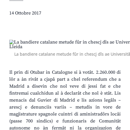
14 Ottobre 2017
La bandiere catalane metude fûr in chescj dîs ae Universitâ
Il prin di Otubar in Catalogne si à votât. 2.260.000 di
lôr a àn rivât a cjapâ part a chel referendum che a
Madrid a disevin che nol veve di jessi fat e che
fintremai cualchidun al à declarât che nol è stât. Lis
menacis dal Guvier di Madrid e lis azions legâls –
arescj e denunciis variis – metudis in vore de
magjistrature spagnole cuintri di aministradôrs locâi
(passe 700 sindics) e funzionaris de Comunitât
autonome no àn fermât ni la organizazion de