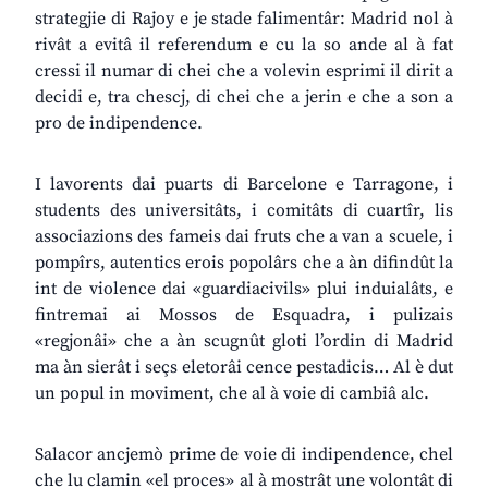
strategjie di Rajoy e je stade falimentâr: Madrid nol à
rivât a evitâ il referendum e cu la so ande al à fat
cressi il numar di chei che a volevin esprimi il dirit a
decidi e, tra chescj, di chei che a jerin e che a son a
pro de indipendence.
I lavorents dai puarts di Barcelone e Tarragone, i
students des universitâts, i comitâts di cuartîr, lis
associazions des fameis dai fruts che a van a scuele, i
pompîrs, autentics erois popolârs che a àn difindût la
int de violence dai «guardiacivils» plui induialâts, e
fintremai ai Mossos de Esquadra, i pulizais
«regjonâi» che a àn scugnût gloti l’ordin di Madrid
ma àn sierât i seçs eletorâi cence pestadicis… Al è dut
un popul in moviment, che al à voie di cambiâ alc.
Salacor ancjemò prime de voie di indipendence, chel
che lu clamin «el proces» al à mostrât une volontât di