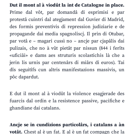
Dut il mont al à viodût la int de Catalogne in place.
Prime dal vôt, par domandâ di esprimisi e par
protestâ cuintri dal ategjament dal Guvier di Madrid,
des formis preventivis di repression judiziarie e de
propagande dai media spagnoliscj. Il prin di Otubar,
par votâ e – magari cussì no – ancje par cjapâlis dai
pulizais, che no à vût pietât par nissun (844 i ferîts
«uficiâi» e dams aes struturis scolastichis là che a
jerin lis urnis par centenârs di miârs di euros). Tai
dîs seguitîfs cun altris manifestazions massivis, un
pôc dapardut.
E dut il mont al à viodût la violence esagjerade des
fuarcis dal ordin e la resistence passive, pacifiche e
ghandiane dai catalans.
Ancje se in cundizions particolârs, i catalans a àn
votât.
Chest al è un fat. E al è un fat compagn che la