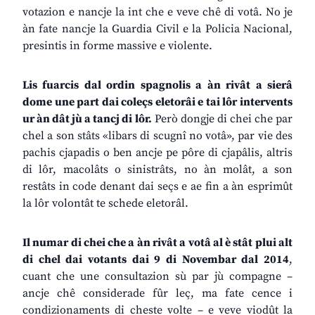
votazion e nancje la int che e veve chê di votâ. No je
àn fate nancje la Guardia Civil e la Policia Nacional,
presintis in forme massive e violente.
Lis fuarcis dal ordin spagnolis a àn rivât a sierâ
dome une part dai coleçs eletorâi e tai lôr intervents
ur àn dât jù a tancj di lôr.
Però dongje di chei che par
chel a son stâts «libars di scugnî no votâ», par vie des
pachis cjapadis o ben ancje pe pôre di cjapâlis, altris
di lôr, macolâts o sinistrâts, no àn molât, a son
restâts in code denant dai seçs e ae fin a àn esprimût
la lôr volontât te schede eletorâl.
Il numar di chei che a àn rivât a votâ al è stât plui alt
di chel dai votants dai 9 di Novembar dal 2014
,
cuant che une consultazion sù par jù compagne –
ancje chê considerade fûr leç, ma fate cence i
condizionaments di cheste volte – e veve viodût la