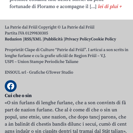
fortunade di Floramo e acompagne il […]
lei di plui +
La Patrie dal Friûl Copyright © La Patrie dal Friûl
Partita IVA 01299830305
Redazion
RSS/XML
Pubblicità
Privacy Policy
Cookie Policy
Proprietât Clape di Culture “Patrie dal Friûl”. I articui a son scrits in
lenghe furlane e cu la grafie uficiâl de Regjon Friûl – V.J.
USPI – Union Stampe Periodiche Taliane
ENSOUL srl
-
Grafiche GTower Studio
Cui che o sin
«O sin furlans di lenghe furlane, che a son convints di fâ
part de nazion furlane. Che al è come dî che o sin un
popul, une etnie, une nazion, che dopo tancj parons, che
a àn balinât di chestis bandis dilunc i secui, cumò di cent
agns indaûr o sin cjapâts dentri tal tramai dal Stât talian».