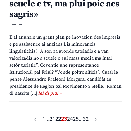
scuele e tv, ma plui poie aes
sagris»
............
E al anunzie un grant plan pe inovazion des impresis
e pe assistence ai anzians Lis minorancis
linguistichis? “A son za avonde tuteladis e a van
valorizadis no a scuele o sui mass media ma intal
setôr turistic”. Coventie une rapresentance
istituzionâl pal Friûl? “Vonde poltronificis”. Cussì le
pense Alessandro Fraleoni Morgera, candidât ae
presidence de Regjon pal Movimento 5 Stelle. Roman
di nassite […]
lei di plui +
←
→
1
…
21
22
23
24
25
…
32