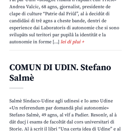
Andrea Valcic, 68 agns, gjornalist, presidente de
clape di culture “Patrie dal Friûl”, al à decidût di
candidâsi di trê agns a cheste bande, dentri de
esperience dai Laboratoris di autonomie che si sono
svilupâts sul teritori par pupilâ la identitât e la
autonomie in forme […]
lei di plui +
COMUN DI UDIN. Stefano
Salmè
............
Salmè Sindaco-Udine agli udinesi e Io amo Udine
«Un referendum par domandâ plui autonomie»
Stefano Salmè, 49 agns, al vîf a Padier. Resonîr, al à
dât ducj i esams de facoltât dal cors universitari di
Storie. Al à scrit il libri “Una certa idea di Udine” e al