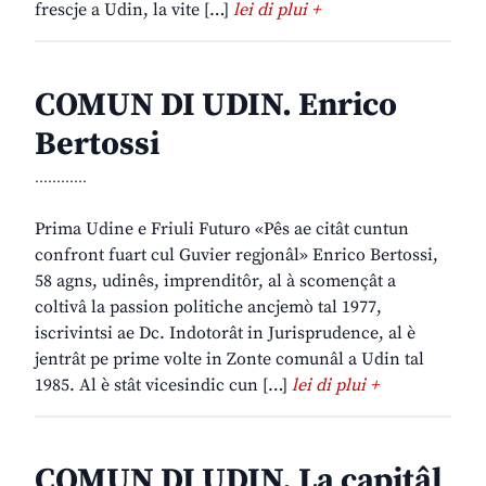
frescje a Udin, la vite […]
lei di plui +
COMUN DI UDIN. Enrico
Bertossi
............
Prima Udine e Friuli Futuro «Pês ae citât cuntun
confront fuart cul Guvier regjonâl» Enrico Bertossi,
58 agns, udinês, imprenditôr, al à scomençât a
coltivâ la passion politiche ancjemò tal 1977,
iscrivintsi ae Dc. Indotorât in Jurisprudence, al è
jentrât pe prime volte in Zonte comunâl a Udin tal
1985. Al è stât vicesindic cun […]
lei di plui +
COMUN DI UDIN. La capitâl