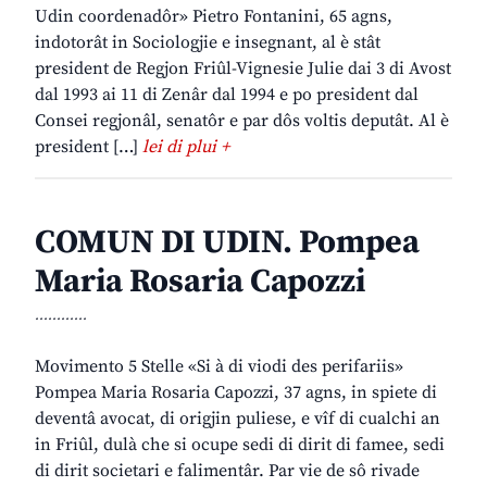
Udin coordenadôr» Pietro Fontanini, 65 agns,
indotorât in Sociologjie e insegnant, al è stât
president de Regjon Friûl-Vignesie Julie dai 3 di Avost
dal 1993 ai 11 di Zenâr dal 1994 e po president dal
Consei regjonâl, senatôr e par dôs voltis deputât. Al è
president […]
lei di plui +
COMUN DI UDIN. Pompea
Maria Rosaria Capozzi
............
Movimento 5 Stelle «Si à di viodi des perifariis»
Pompea Maria Rosaria Capozzi, 37 agns, in spiete di
deventâ avocat, di origjin puliese, e vîf di cualchi an
in Friûl, dulà che si ocupe sedi di dirit di famee, sedi
di dirit societari e falimentâr. Par vie de sô rivade