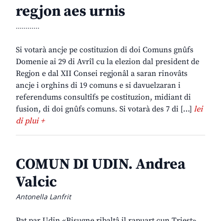
regjon aes urnis
............
Si votarà ancje pe costituzion di doi Comuns gnûfs
Domenie ai 29 di Avrîl cu la elezion dal president de
Regjon e dal XII Consei regjonâl a saran rinovâts
ancje i orghins di 19 comuns e si davuelzaran i
referendums consultîfs pe costituzion, midiant di
fusion, di doi gnûfs comuns. Si votarà des 7 di […]
lei
di plui +
COMUN DI UDIN. Andrea
Valcic
Antonella Lanfrit
Pat par Udin «Bisugne ribaltâ il rapuart cun Triest»