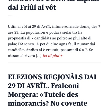
dal Friûl al vôt
............
Udin al vôt ai 29 di Avrîl, intune zornade dome, des 7
aes 23. La popolazion e podarà sielzi tra lis
propuestis di 7 candidâts ae poltrone plui alte di
palaç D’Aronco. A pet di cinc agns fa, il numar dai
candidâts sindics al è cressût, passant di 6 a 7. Se
nissun al rivarà […]
lei di plui +
ELEZIONS REGJONÂLS DAI
29 DI AVRÎL. Fraleoni
Morgera: «Tutele des
minorancis? No covente