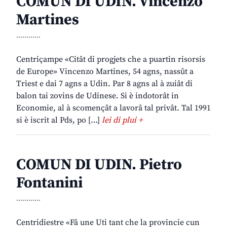
COMUN DI UDIN. Vincenzo
Martines
............
Centriçampe «Citât di progjets che a puartin risorsis
de Europe» Vincenzo Martines, 54 agns, nassût a
Triest e dai 7 agns a Udin. Par 8 agns al à zuiât di
balon tai zovins de Udinese. Si è indotorât in
Economie, al à scomençât a lavorâ tal privât. Tal 1991
si è iscrit al Pds, po […]
lei di plui +
COMUN DI UDIN. Pietro
Fontanini
............
Centridiestre «Fâ une Uti tant che la provincie cun