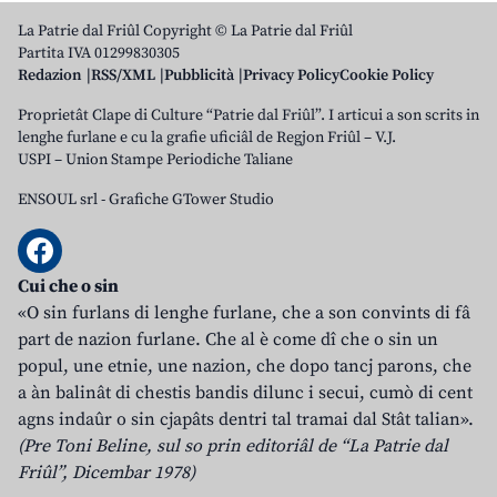
La Patrie dal Friûl Copyright © La Patrie dal Friûl
Partita IVA 01299830305
Redazion
RSS/XML
Pubblicità
Privacy Policy
Cookie Policy
Proprietât Clape di Culture “Patrie dal Friûl”. I articui a son scrits in
lenghe furlane e cu la grafie uficiâl de Regjon Friûl – V.J.
USPI – Union Stampe Periodiche Taliane
ENSOUL srl
-
Grafiche GTower Studio
Cui che o sin
«O sin furlans di lenghe furlane, che a son convints di fâ
part de nazion furlane. Che al è come dî che o sin un
popul, une etnie, une nazion, che dopo tancj parons, che
a àn balinât di chestis bandis dilunc i secui, cumò di cent
agns indaûr o sin cjapâts dentri tal tramai dal Stât talian».
(Pre Toni Beline, sul so prin editoriâl de “La Patrie dal
Friûl”, Dicembar 1978)