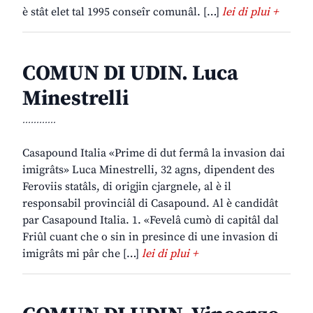
è stât elet tal 1995 conseîr comunâl. […]
lei di plui +
COMUN DI UDIN. Luca
Minestrelli
............
Casapound Italia «Prime di dut fermâ la invasion dai
imigrâts» Luca Minestrelli, 32 agns, dipendent des
Feroviis statâls, di origjin cjargnele, al è il
responsabil provinciâl di Casapound. Al è candidât
par Casapound Italia. 1. «Fevelâ cumò di capitâl dal
Friûl cuant che o sin in presince di une invasion di
imigrâts mi pâr che […]
lei di plui +