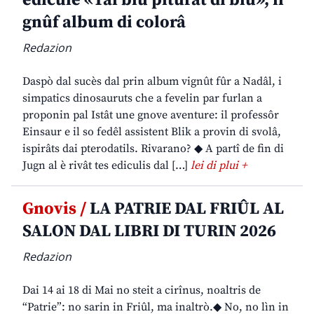
edicule «Tal blu piturât di blu», il
gnûf album di colorâ
Redazion
Daspò dal sucès dal prin album vignût fûr a Nadâl, i
simpatics dinosauruts che a fevelin par furlan a
proponin pal Istât une gnove aventure: il professôr
Einsaur e il so fedêl assistent Blik a provin di svolâ,
ispirâts dai pterodatils. Rivarano? ◆ A partî de fin di
Jugn al è rivât tes ediculis dal […]
lei di plui +
Gnovis /
LA PATRIE DAL FRIÛL AL
SALON DAL LIBRI DI TURIN 2026
Redazion
Dai 14 ai 18 di Mai no steit a cirînus, noaltris de
“Patrie”: no sarin in Friûl, ma inaltrò.◆ No, no lìn in