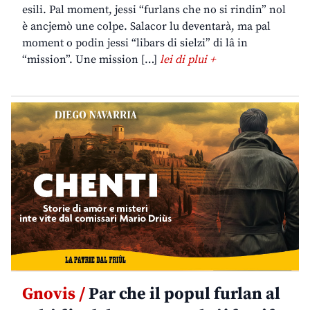
esili. Pal moment, jessi “furlans che no si rindin” nol
è ancjemò une colpe. Salacor lu deventarà, ma pal
moment o podin jessi “libars di sielzi” di lâ in
“mission”. Une mission […]
lei di plui +
Gnovis /
Par che il popul furlan al