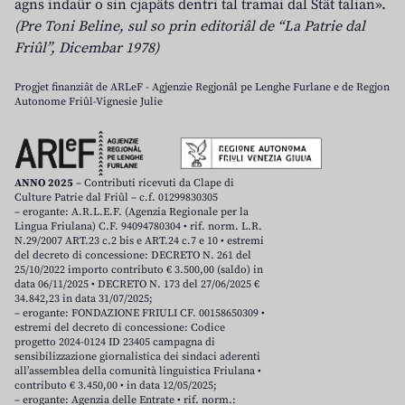
agns indaûr o sin cjapâts dentri tal tramai dal Stât talian».
(Pre Toni Beline, sul so prin editoriâl de “La Patrie dal
Friûl”, Dicembar 1978)
Progjet finanziât de ARLeF - Agjenzie Regjonâl pe Lenghe Furlane e de Regjon
Autonome Friûl-Vignesie Julie
ANNO 2025
– Contributi ricevuti da Clape di
Culture Patrie dal Friûl – c.f. 01299830305
– erogante: A.R.L.E.F. (Agenzia Regionale per la
Lingua Friulana) C.F. 94094780304 • rif. norm. L.R.
N.29/2007 ART.23 c.2 bis e ART.24 c.7 e 10 • estremi
del decreto di concessione: DECRETO N. 261 del
25/10/2022 importo contributo € 3.500,00 (saldo) in
data 06/11/2025 • DECRETO N. 173 del 27/06/2025 €
34.842,23 in data 31/07/2025;
– erogante: FONDAZIONE FRIULI CF. 00158650309 •
estremi del decreto di concessione: Codice
progetto 2024-0124 ID 23405 campagna di
sensibilizzazione giornalistica dei sindaci aderenti
all’assemblea della comunità linguistica Friulana •
contributo € 3.450,00 • in data 12/05/2025;
– erogante: Agenzia delle Entrate • rif. norm.: