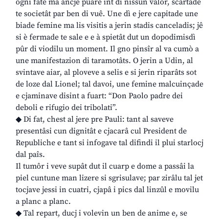
ogni fate ma ancje puare int di nissun valôr, scartade
te societât par ben di vuê. Une dì e jere capitade une
biade femine ma lis visitis a jerin stadis canceladis; jê
si è fermade te sale e e à spietât dut un dopodimisdì
pûr di viodilu un moment. Il gno pinsîr al va cumò a
une manifestazion di taramotâts. O jerin a Udin, al
svintave aiar, al ploveve a selis e si jerin riparâts sot
de loze dal Lionel; tal davoi, une femine malcuinçade
e cjaminave disint a fuart: “Don Paolo padre dei
deboli e rifugio dei tribolati”.
◆ Di fat, chest al jere pre Pauli: tant al saveve
presentâsi cun dignitât e cjacarâ cul President de
Republiche e tant si infogave tal difindi il plui starlocj
dal paîs.
Il tumôr i veve supât dut il cuarp e dome a passâi la
piel cuntune man lizere si sgrisulave; par zirâlu tal jet
tocjave jessi in cuatri, cjapâ i pics dal linzûl e movilu
a planc a planc.
◆ Tal repart, ducj i volevin un ben de anime e, se