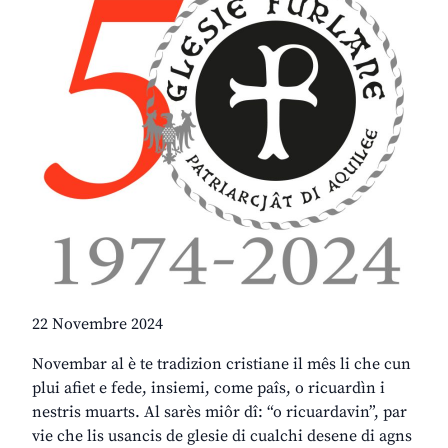
22 Novembre 2024
Novembar al è te tradizion cristiane il mês li che cun
plui afiet e fede, insiemi, come paîs, o ricuardìn i
nestris muarts. Al sarès miôr dî: “o ricuardavin”, par
vie che lis usancis de glesie di cualchi desene di agns