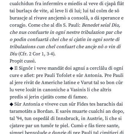
cualchidun fra infermîrs e miedis al veve di cjapâ flât
tai burlaçs de vite, al leve li di lui; lui tal colm de sô
burascje al rivave ancjemò a consolâ, a dâ sperance e
coragjo. Come che al dîs S. Pauli:
Benedet seial Diu,
che nus confuarte in ogni nestre tribulazion par che
o podìn confuartâ chei che si cjatin in ogni sorte di
tribulazions cun chel confuart che ancje nô o vin di
Diu
(Cfr. 2 Cor 1, 3-4).
Propit cussì.
◆ Il Signôr i veve mandât doi agnui a cerclâlu di ogni
cure e afiet: pre Pauli Tofolet e sûr Antonia. Pre Pauli
al jere rivât de Americhe latine e Varut tal so bon cûr
lu veve lozât in canoniche a Vasinis li che altris
predis si jerin cjatâts come di famee.
◆ Sûr Antonia e viveve cun sûr Fides tes barachis dai
taramotâts a Bordan. E sarès muarte cualchi an dopo,
tal ’94, tun ospedâl di Innsbruck, in Austrie, li che si
cjatave par un tumôr te piel. Cumò e fâs tiere sante,
simpri benvolude e dongje di pre Pauli tal cimitieri di