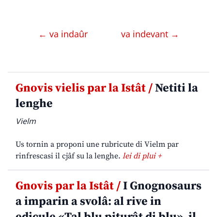
← va indaûr
va indevant →
Gnovis vielis par la Istât /
Netiti la
lenghe
Vielm
Us tornin a proponi une rubricute di Vielm par
rinfrescasi il cjâf su la lenghe.
lei di plui +
Gnovis par la Istât /
I Gnognosaurs
a imparin a svolâ: al rive in