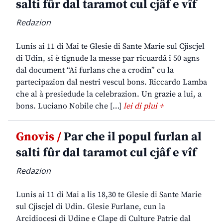
salti fûr dal taramot cul cjâf e vîf
Redazion
Lunis ai 11 di Mai te Glesie di Sante Marie sul Cjiscjel
di Udin, si è tignude la messe par ricuardâ i 50 agns
dal document “Ai furlans che a crodin” cu la
partecipazion dal nestri vescul bons. Riccardo Lamba
che al à presiedude la celebrazion. Un grazie a lui, a
bons. Luciano Nobile che […]
lei di plui +
Gnovis /
Par che il popul furlan al
salti fûr dal taramot cul cjâf e vîf
Redazion
Lunis ai 11 di Mai a lis 18,30 te Glesie di Sante Marie
sul Cjiscjel di Udin. Glesie Furlane, cun la
Arcidiocesi di Udine e Clape di Culture Patrie dal