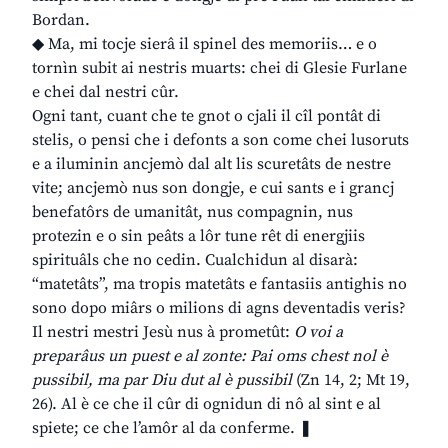
Bordan.
◆ Ma, mi tocje sierâ il spinel des memoriis… e o
tornìn subit ai nestris muarts: chei di Glesie Furlane
e chei dal nestri cûr.
Ogni tant, cuant che te gnot o cjali il cîl pontât di
stelis, o pensi che i defonts a son come chei lusoruts
e a iluminin ancjemò dal alt lis scuretâts de nestre
vite; ancjemò nus son dongje, e cui sants e i grancj
benefatôrs de umanitât, nus compagnin, nus
protezin e o sin peâts a lôr tune rêt di energjiis
spirituâls che no cedin. Cualchidun al disarà:
“matetâts”, ma tropis matetâts e fantasiis antighis no
sono dopo miârs o milions di agns deventadis veris?
Il nestri mestri Jesù nus à prometût:
O voi a
preparâus un puest e al zonte: Pai oms chest nol è
pussibil, ma par Diu dut al è pussibil
(Zn 14, 2; Mt 19,
26). Al è ce che il cûr di ognidun di nô al sint e al
spiete; ce che l’amôr al da conferme. ❚