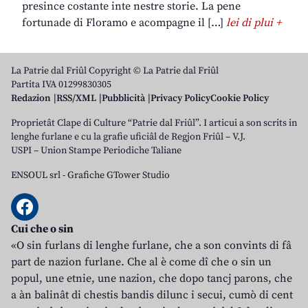
presince costante inte nestre storie. La pene
fortunade di Floramo e acompagne il […]
lei di plui +
La Patrie dal Friûl Copyright © La Patrie dal Friûl
Partita IVA 01299830305
Redazion
RSS/XML
Pubblicità
Privacy Policy
Cookie Policy
Proprietât Clape di Culture “Patrie dal Friûl”. I articui a son scrits in
lenghe furlane e cu la grafie uficiâl de Regjon Friûl – V.J.
USPI – Union Stampe Periodiche Taliane
ENSOUL srl
-
Grafiche GTower Studio
Cui che o sin
«O sin furlans di lenghe furlane, che a son convints di fâ
part de nazion furlane. Che al è come dî che o sin un
popul, une etnie, une nazion, che dopo tancj parons, che
a àn balinât di chestis bandis dilunc i secui, cumò di cent