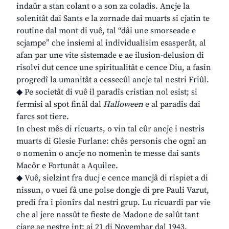
indaûr a stan colant o a son za coladis. Ancje la
solenitât dai Sants e la zornade dai muarts si cjatin te
routine dal mont di vuê, tal “dâi une smorseade e
scjampe” che insiemi al individualisim esasperât, al
afan par une vite sistemade e ae ilusion-delusion di
risolvi dut cence une spiritualitât e cence Diu, a fasin
progredî la umanitât a cessecûl ancje tal nestri Friûl.
◆ Pe societât di vuê il paradîs cristian nol esist; si
fermisi al spot finâl dal
Halloween
e al paradîs dai
farcs sot tiere.
In chest mês di ricuarts, o vin tal cûr ancje i nestris
muarts di Glesie Furlane: chês personis che ogni an
o nomenìn o ancje no nomenìn te messe dai sants
Macôr e Fortunât a Aquilee.
◆ Vuê, sielzint fra ducj e cence mancjâ di rispiet a di
nissun, o vuei fâ une polse dongje di pre Pauli Varut,
predi fra i pionîrs dal nestri grup. Lu ricuardi par vie
che al jere nassût te fieste de Madone de salût tant
cjare ae nestre int: ai 21 di Novembar dal 1943.