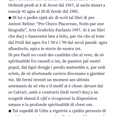
Ordenât predi ai 8 di Avost dal 1967, al sarès muart a
nancje 42 agns ai 20 di Zenâr dal 1985.
◆ Di lui o podìn cjatâ alc di scrit tal libri di pre
Antoni Beline: “Pre Checo Placerean, Notis par une
biografie”, Arts Grafichis Furlanis 1997. Al è un libri
che ducj o fasaressin ben a leilu, par vie che al trate
dal Friûl dai agns fra i ‘50 e i ’90 dal secul passât: agns
sflandorôs, epics te storie de nestre int.
Di pre Pauli no conti des cualitâts che al veve, de sô
spiritualitât fra vanzeli e int, de passion pal nestri
popul, dal tignî dongje i predis malsestâts e, par sedi
sclets, de sô sfortunade cariere diocesane a gjambar
vie. Mi fermi invezit un moment aes ultimis
setemanis de sô vite e il motîf al è chest: devant dal
so Calvari, amîs e contraris (indi veve!) ducj a àn
scugnût sbassâ il cjâf e ricognossi la disposizion
umane e la profonde spiritualitât di chest om.
◆ Tal ospedâl di Udin a vignivin a cjatâlu personis di