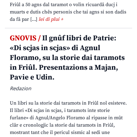
Friûl a 50 agns dal taramot o volìn ricuardâ ducj i
muarts e dutis chês personis che tai agns si son dadis
da fâ par […]
lei di plui +
GNOVIS /
Il gnûf libri de Patrie:
«Di scjas in scjas» di Agnul
Floramo, su la storie dai taramots
in Friûl. Presentazions a Majan,
Pavie e Udin.
Redazion
Un libri su la storie dai taramots in Friûl nol esisteve.
Il libri «Di scjas in scjas, i taramots inte storie
furlane» di Agnul/Angelo Floramo al ripasse in mût
clâr e cronologjic la storie dai taramots in Friûl,
mostrant tant che il pericul sismic al sedi une