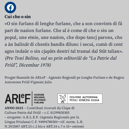
Cui che o sin
«O sin furlans di lenghe furlane, che a son convints di fâ
part de nazion furlane. Che al è come dî che o sin un
popul, une etnie, une nazion, che dopo tancj parons, che
a àn balinât di chestis bandis dilunc i secui, cumò di cent
agns indaûr o sin cjapâts dentri tal tramai dal Stât talian».
(Pre Toni Beline, sul so prin editoriâl de “La Patrie dal
Friûl”, Dicembar 1978)
Progjet finanziât de ARLeF - Agjenzie Regjonâl pe Lenghe Furlane e de Regjon
Autonome Friûl-Vignesie Julie
ANNO 2025
– Contributi ricevuti da Clape di
Culture Patrie dal Friûl – c.f. 01299830305
– erogante: A.R.L.E.F. (Agenzia Regionale per la
Lingua Friulana) C.F. 94094780304 • rif. norm. L.R.
N.29/2007 ART.23 c.2 bis e ART.24 c.7 e 10 • estremi