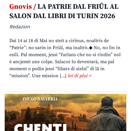
Gnovis /
LA PATRIE DAL FRIÛL AL
SALON DAL LIBRI DI TURIN 2026
Redazion
Dai 14 ai 18 di Mai no steit a cirînus, noaltris de
“Patrie”: no sarin in Friûl, ma inaltrò.◆ No, no lìn in
esili. Pal moment, jessi “furlans che no si rindin” nol
è ancjemò une colpe. Salacor lu deventarà, ma pal
moment o podin jessi “libars di sielzi” di lâ in
“mission”. Une mission […]
lei di plui +