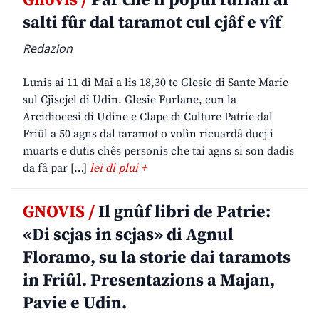
Gnovis /
Par che il popul furlan al
salti fûr dal taramot cul cjâf e vîf
Redazion
Lunis ai 11 di Mai a lis 18,30 te Glesie di Sante Marie
sul Cjiscjel di Udin. Glesie Furlane, cun la
Arcidiocesi di Udine e Clape di Culture Patrie dal
Friûl a 50 agns dal taramot o volìn ricuardâ ducj i
muarts e dutis chês personis che tai agns si son dadis
da fâ par […]
lei di plui +
GNOVIS /
Il gnûf libri de Patrie:
«Di scjas in scjas» di Agnul
Floramo, su la storie dai taramots
in Friûl. Presentazions a Majan,
Pavie e Udin.