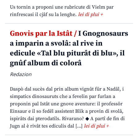
Us tornin a proponi une rubricute di Vielm par
rinfrescasi il cjâf su la lenghe.
lei di plui +
Gnovis par la Istât /
I Gnognosaurs
a imparin a svolâ: al rive in
edicule «Tal blu piturât di blu», il
gnûf album di colorâ
Redazion
Daspò dal sucès dal prin album vignût fûr a Nadâl, i
simpatics dinosauruts che a fevelin par furlan a
proponin pal Istât une gnove aventure: il professôr
Einsaur e il so fedêl assistent Blik a provin di svolâ,
ispirâts dai pterodatils. Rivarano? ◆ A partî de fin di
Jugn al è rivât tes ediculis dal […]
lei di plui +