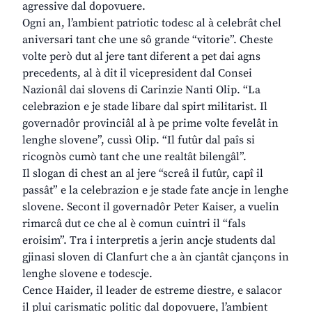
agressive dal dopovuere.
Ogni an, l’ambient patriotic todesc al à celebrât chel
aniversari tant che une sô grande “vitorie”. Cheste
volte però dut al jere tant diferent a pet dai agns
precedents, al à dit il vicepresident dal Consei
Nazionâl dai slovens di Carinzie Nanti Olip. “La
celebrazion e je stade libare dal spirt militarist. Il
governadôr provinciâl al à pe prime volte fevelât in
lenghe slovene”, cussì Olip. “Il futûr dal paîs si
ricognòs cumò tant che une realtât bilengâl”.
Il slogan di chest an al jere “screâ il futûr, capî il
passât” e la celebrazion e je stade fate ancje in lenghe
slovene. Secont il governadôr Peter Kaiser, a vuelin
rimarcâ dut ce che al è comun cuintri il “fals
eroisim”. Tra i interpretis a jerin ancje students dal
gjinasi sloven di Clanfurt che a àn cjantât cjançons in
lenghe slovene e todescje.
Cence Haider, il leader de estreme diestre, e salacor
il plui carismatic politic dal dopovuere, l’ambient