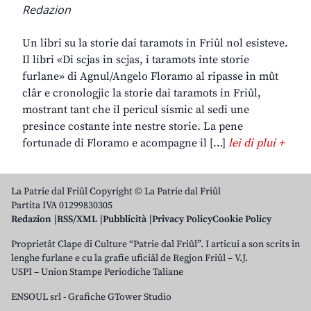
Redazion
Un libri su la storie dai taramots in Friûl nol esisteve.
Il libri «Di scjas in scjas, i taramots inte storie
furlane» di Agnul/Angelo Floramo al ripasse in mût
clâr e cronologjic la storie dai taramots in Friûl,
mostrant tant che il pericul sismic al sedi une
presince costante inte nestre storie. La pene
fortunade di Floramo e acompagne il […]
lei di plui +
La Patrie dal Friûl Copyright © La Patrie dal Friûl
Partita IVA 01299830305
Redazion
RSS/XML
Pubblicità
Privacy Policy
Cookie Policy
Proprietât Clape di Culture “Patrie dal Friûl”. I articui a son scrits in
lenghe furlane e cu la grafie uficiâl de Regjon Friûl – V.J.
USPI – Union Stampe Periodiche Taliane
ENSOUL srl
-
Grafiche GTower Studio