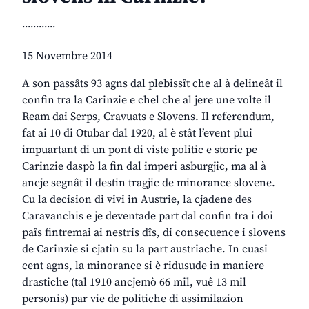
............
15 Novembre 2014
A son passâts 93 agns dal plebissît che al à delineât il
confin tra la Carinzie e chel che al jere une volte il
Ream dai Serps, Cravuats e Slovens. Il referendum,
fat ai 10 di Otubar dal 1920, al è stât l’event plui
impuartant di un pont di viste politic e storic pe
Carinzie daspò la fin dal imperi asburgjic, ma al à
ancje segnât il destin tragjic de minorance slovene.
Cu la decision di vivi in Austrie, la cjadene des
Caravanchis e je deventade part dal confin tra i doi
paîs fintremai ai nestris dîs, di consecuence i slovens
de Carinzie si cjatin su la part austriache. In cuasi
cent agns, la minorance si è ridusude in maniere
drastiche (tal 1910 ancjemò 66 mil, vuê 13 mil
personis) par vie de politiche di assimilazion