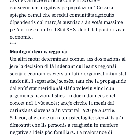
câs de Carinzie storiche come in Scozie –
consecuencis negativis pe popolazion.” Cussì si
spieghe cemût che soredut comunitâts agriculis
dipendentis dal marcjât austriac a àn votât massime
pe Austrie e cuintri il Stât SHS, debil dal pont di viste
economic.
***
Mantignî i leams regjonâi
Un altri motîf determinant comun aes dôs nazions al
jere la decision di lâ indenant cui leams regjonâi
sociâi e economics viers un futûr organizât intun stât
nazionâl. I separatiscj scozês, tant che la propagande
dal gnûf stât meridionâl slâf a volevin vinci cun
argoments nazionalistics. In ducj i doi i câs chel
concet nol à vût sucès; ancje cirche la metât dai
carinzians slovens a àn votât tal 1920 pe Austrie.
Salacor, al è ancje un fatôr psicologjic: sienziâts a àn
dimostrât che lis personis a reagjissin in maniere
negative a ideis pôc familiârs. La maiorance di