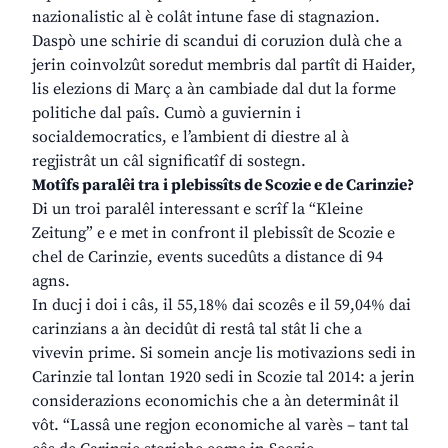
nazionalistic al è colât intune fase di stagnazion.
Daspò une schirie di scandui di coruzion dulà che a
jerin coinvolzût soredut membris dal partît di Haider,
lis elezions di Març a àn cambiade dal dut la forme
politiche dal paîs. Cumò a guviernin i
socialdemocratics, e l’ambient di diestre al à
regjistrât un câl significatîf di sostegn.
Motîfs paralêi tra i plebissîts de Scozie e de Carinzie?
Di un troi paralêl interessant e scrîf la “Kleine
Zeitung” e e met in confront il plebissît de Scozie e
chel de Carinzie, events sucedûts a distance di 94
agns.
In ducj i doi i câs, il 55,18% dai scozês e il 59,04% dai
carinzians a àn decidût di restâ tal stât li che a
vivevin prime. Si somein ancje lis motivazions sedi in
Carinzie tal lontan 1920 sedi in Scozie tal 2014: a jerin
considerazions economichis che a àn determinât il
vôt. “Lassâ une regjon economiche al varès – tant tal