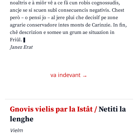
noaltris e à miôr vê a ce fâ cun robis cognossudis,
ancje se si scuen subî consecuencis negativis. Chest
però – o pensi jo – al jere plui che decisîf pe zone
agrarie conservadore intes monts de Carinzie. In fin,
chê descrizion e somee un grum ae situazion in
Friûl.❚
Janez Erat
va indevant →
Gnovis vielis par la Istât /
Netiti la
lenghe
Vielm