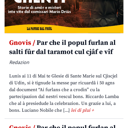
Gnovis /
Par che il popul furlan al
salti fûr dal taramot cul cjâf e vîf
Redazion
Lunis ai 11 di Mai te Glesie di Sante Marie sul Cjiscjel
di Udin, si è tignude la messe par ricuardâ i 50 agns
dal document “Ai furlans che a crodin” cu la
partecipazion dal nestri vescul bons. Riccardo Lamba
che al à presiedude la celebrazion. Un grazie a lui, a
bons. Luciano Nobile che […]
lei di plui +