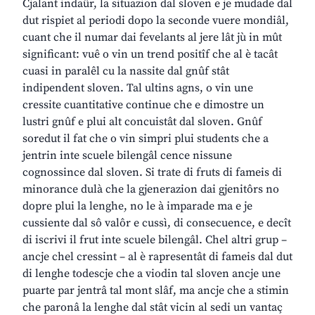
Cjalant indaûr, la situazion dal sloven e je mudade dal
dut rispiet al periodi dopo la seconde vuere mondiâl,
cuant che il numar dai fevelants al jere lât jù in mût
significant: vuê o vin un trend positîf che al è tacât
cuasi in paralêl cu la nassite dal gnûf stât
indipendent sloven. Tal ultins agns, o vin une
cressite cuantitative continue che e dimostre un
lustri gnûf e plui alt concuistât dal sloven. Gnûf
soredut il fat che o vin simpri plui students che a
jentrin inte scuele bilengâl cence nissune
cognossince dal sloven. Si trate di fruts di fameis di
minorance dulà che la gjenerazion dai gjenitôrs no
dopre plui la lenghe, no le à imparade ma e je
cussiente dal sô valôr e cussì, di consecuence, e decît
di iscrivi il frut inte scuele bilengâl. Chel altri grup –
ancje chel cressint – al è rapresentât di fameis dal dut
di lenghe todescje che a viodin tal sloven ancje une
puarte par jentrâ tal mont slâf, ma ancje che a stimin
che paronâ la lenghe dal stât vicin al sedi un vantaç