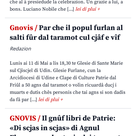
che al à presiedude la celebrazion. Un grazie a lui, a
bons. Luciano Nobile che […]
lei di plui +
Gnovis /
Par che il popul furlan al
salti fûr dal taramot cul cjâf e vîf
Redazion
Lunis ai 11 di Mai a lis 18,30 te Glesie di Sante Marie
sul Cjiscjel di Udin. Glesie Furlane, cun la
Arcidiocesi di Udine e Clape di Culture Patrie dal
Friûl a 50 agns dal taramot o volìn ricuardâ ducj i
muarts e dutis chês personis che tai agns si son dadis
da fâ par […]
lei di plui +
GNOVIS /
Il gnûf libri de Patrie:
«Di scjas in scjas» di Agnul