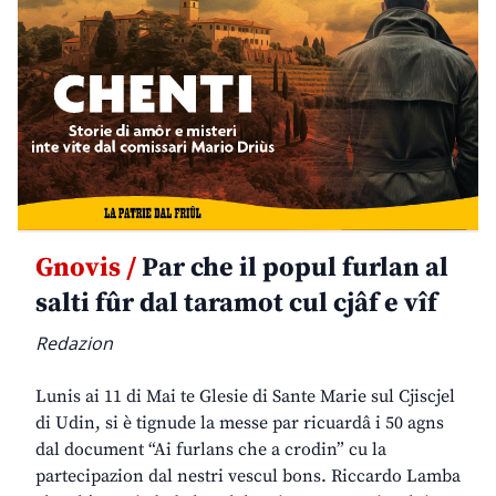
Gnovis /
Par che il popul furlan al
salti fûr dal taramot cul cjâf e vîf
Redazion
Lunis ai 11 di Mai te Glesie di Sante Marie sul Cjiscjel
di Udin, si è tignude la messe par ricuardâ i 50 agns
dal document “Ai furlans che a crodin” cu la
partecipazion dal nestri vescul bons. Riccardo Lamba