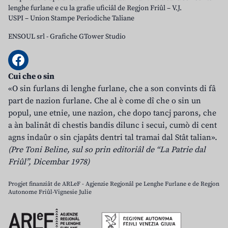
lenghe furlane e cu la grafie uficiâl de Regjon Friûl – V.J.
USPI – Union Stampe Periodiche Taliane
ENSOUL srl
-
Grafiche GTower Studio
Cui che o sin
«O sin furlans di lenghe furlane, che a son convints di fâ
part de nazion furlane. Che al è come dî che o sin un
popul, une etnie, une nazion, che dopo tancj parons, che
a àn balinât di chestis bandis dilunc i secui, cumò di cent
agns indaûr o sin cjapâts dentri tal tramai dal Stât talian».
(Pre Toni Beline, sul so prin editoriâl de “La Patrie dal
Friûl”, Dicembar 1978)
Progjet finanziât de ARLeF - Agjenzie Regjonâl pe Lenghe Furlane e de Regjon
Autonome Friûl-Vignesie Julie