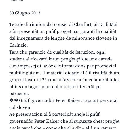
30 Giugno 2013
Te sale di riunion dal consei di Clanfurt, ai 15 di Mai
a àn presentât un gnûf progjet par garantî la cualitât
dal insegnament de lenghe de minorance slovene in
Carinzie.
Tant che garanzie de cualitât de istruzion, ogni
student al ricevarà intun progjet pilote une cartele
cun imprescj di lavôr e informazions par promovi il
multilinguisim. Il materiâl didatic al è il risultât di un
grup di lavôr di 22 educadôrs che a àn colaborât intai
ultins doi agns adun cul ministeri federâl pe
Istruzion.
✽ ✽ Gnûf governadôr Peter Kaiser: rapuart personâl
cul sloven
Ae presentazion al à partecipât ancje il gnûf
governadôr Peter Kaiser che al supuarte chest progjet
ancje parcè che – come che al à dit – al à un rapuart