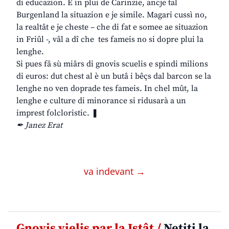
di educazion. E in plui de Carinzie, ancje tal
Burgenland la situazion e je simile. Magari cussì no,
la realtât e je cheste – che di fat e somee ae situazion
in Friûl -, vâl a dî che tes fameis no si dopre plui la
lenghe.
Si pues fâ sù miârs di gnovis scuelis e spindi milions
di euros: dut chest al è un butâ i bêçs dal barcon se la
lenghe no ven doprade tes fameis. In chel mût, la
lenghe e culture di minorance si ridusarà a un
imprest folcloristic. ❚
✒ Janez Erat
va indevant →
Gnovis vielis par la Istât /
Netiti la