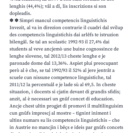
lenghis (44,4%); vâl a dî, lis inscrizions si son
dopleadis.
✽ ✽ Simpri mancul competencis linguistichis
Invezit, al va in direzion contrarie il cuadri dal svilup
des competencis linguistichis dai arlêfs te istruzion
bilengâl. Se tal an scolastic 1992-93 il 27,4% dai
students al veve ancjemò une buine cognossince de
lenghe slovene, tal 2012/13 cheste lenghe e je
paronade dome dal 13,36%. Aspiet plui preocupant
però al è che, se tal 1992/93 il 52% al jere jentrât a
scuele cun nissune competence linguistiche, tal
2011/12 la percentuâl e je lade sù al 69,5. In cheste
situazion, i docents si cjatin devant di grandis sfidis;
anzit, al è necessari un gnûf concet di educazion.
Ancje chest ultin progjet di promovi il multilinguisim
cun gnûfs imprescj al mostre – tignint iniment i
ultins numars su lis competencis linguistichis – che
in Austrie no mancjin i bêçs e ideis par gnûfs concets