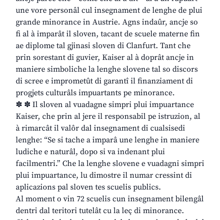
une vore personâl cul insegnament de lenghe de plui
grande minorance in Austrie. Agns indaûr, ancje so
fi al à imparât il sloven, tacant de scuele materne fin
ae diplome tal gjinasi sloven di Clanfurt. Tant che
prin sorestant di guvier, Kaiser al à doprât ancje in
maniere simboliche la lenghe slovene tal so discors
di scree e imprometût di garantî il finanziament di
progjets culturâls impuartants pe minorance.
✽ ✽ Il sloven al vuadagne simpri plui impuartance
Kaiser, che prin al jere il responsabil pe istruzion, al
à rimarcât il valôr dal insegnament di cualsisedi
lenghe: “Se si tache a imparâ une lenghe in maniere
ludiche e naturâl, dopo si va indenant plui
facilmentri.” Che la lenghe slovene e vuadagni simpri
plui impuartance, lu dimostre il numar cressint di
aplicazions pal sloven tes scuelis publics.
Al moment o vin 72 scuelis cun insegnament bilengâl
dentri dal teritori tutelât cu la leç di minorance.