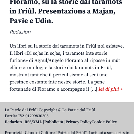
Floramo, su la storie dai taramots
in Friûl. Presentazions a Majan,
Pavie e Udin.
Redazion
Un libri su la storie dai taramots in Friûl nol esisteve.
Il libri «Di scjas in scjas, i taramots inte storie
furlane» di Agnul/Angelo Floramo al ripasse in mût
clâr e cronologjic la storie dai taramots in Friûl,
mostrant tant che il pericul sismic al sedi une
presince costante inte nestre storie. La pene
fortunade di Floramo e acompagne il […]
lei di plui +
La Patrie dal Friûl Copyright © La Patrie dal Friûl
Partita IVA 01299830305
Redazion
RSS/XML
Pubblicità
Privacy Policy
Cookie Policy
Proprietât Clape di Culture “Patrie dal Friûl”. I articui a son scrits in