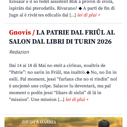
Einsaur e il so fedêl assistent Blik a provin di svolâ,
ispirâts dai pterodatils. Rivarano? ◆ A partî de fin di
Jugn al è rivât tes ediculis dal […]
lei di plui +
Gnovis /
LA PATRIE DAL FRIÛL AL
SALON DAL LIBRI DI TURIN 2026
Redazion
Dai 14 ai 18 di Mai no steit a cirînus, noaltris de
“Patrie”: no sarin in Friûl, ma inaltrò.◆ No, no lìn in
esili. Pal moment, jessi “furlans che no si rindin” nol
è ancjemò une colpe. Salacor lu deventarà, ma pal
moment o podin jessi “libars di sielzi” di lâ in
“mission”. Une mission […]
lei di plui +