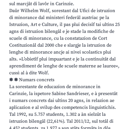
sul marcjât di lavôr in Carinzie.
Daûr Wilhelm Wolf, sorestant dal Ufici de istruzion
di minorance dal ministeri federâl austriac pe la
Istruzion, Art e Culture, il pas plui decisîf tai ultins 25
agns di istruzion bilengâl e je stade la modifiche de
scuele di minorance, cu la constatazion de Cort
Costituzionâl dal 2000 che e slargje la istruzion de
lenghe di minorance ancje ai nivei scolastics plui
alts. »L’obietîf plui impuartant e je la continuitât dal
aprendiment de lenghe de scuele materne ae lauree«,
cussì al à dite Wolf.
✽ ✽ Numars concrets
La sorestante de educazion de minorance in
Carinzie, la ispetore Sabine Sandrieser, e à presentât
i numars concrets dai ultins 20 agns, in relazion ae
aplicazion e al svilup des competencis linguistichis.
Tal 1992, su 5.757 students, 1.302 a àn sielzût la
istruzion bilengâl (22,61%). Tal 2011/12, sul totâl di
4.452 students, za 1.977 a son stâts formâts in dôs