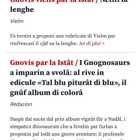
lenghe
Vielm
Us tornin a proponi une rubricute di Vielm par
rinfrescasi il cjâf su la lenghe.
lei di plui +
Gnovis par la Istât /
I Gnognosaurs
a imparin a svolâ: al rive in
edicule «Tal blu piturât di blu», il
gnûf album di colorâ
Redazion
Daspò dal sucès dal prin album vignût fûr a Nadâl, i
simpatics dinosauruts che a fevelin par furlan a
proponin pal Istât une gnove aventure: il professôr