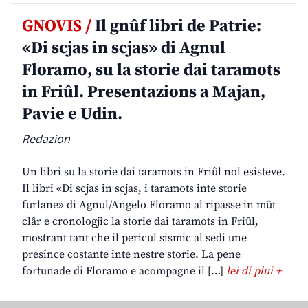
GNOVIS /
Il gnûf libri de Patrie:
«Di scjas in scjas» di Agnul
Floramo, su la storie dai taramots
in Friûl. Presentazions a Majan,
Pavie e Udin.
Redazion
Un libri su la storie dai taramots in Friûl nol esisteve.
Il libri «Di scjas in scjas, i taramots inte storie
furlane» di Agnul/Angelo Floramo al ripasse in mût
clâr e cronologjic la storie dai taramots in Friûl,
mostrant tant che il pericul sismic al sedi une
presince costante inte nestre storie. La pene
fortunade di Floramo e acompagne il […]
lei di plui +