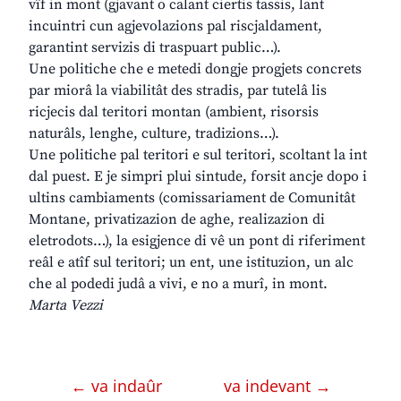
vîf in mont (gjavant o calant ciertis tassis, lant
incuintri cun agjevolazions pal riscjaldament,
garantint servizis di traspuart public…).
Une politiche che e metedi dongje progjets concrets
par miorâ la viabilitât des stradis, par tutelâ lis
ricjecis dal teritori montan (ambient, risorsis
naturâls, lenghe, culture, tradizions…).
Une politiche pal teritori e sul teritori, scoltant la int
dal puest. E je simpri plui sintude, forsit ancje dopo i
ultins cambiaments (comissariament de Comunitât
Montane, privatizazion de aghe, realizazion di
eletrodots…), la esigjence di vê un pont di riferiment
reâl e atîf sul teritori; un ent, une istituzion, un alc
che al podedi judâ a vivi, e no a murî, in mont.
Marta Vezzi
← va indaûr
va indevant →