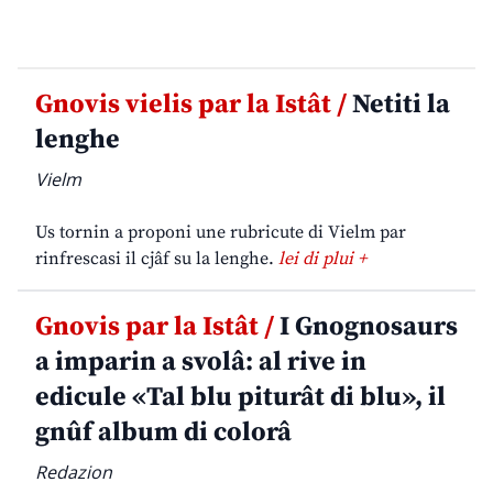
Gnovis vielis par la Istât /
Netiti la
lenghe
Vielm
Us tornin a proponi une rubricute di Vielm par
rinfrescasi il cjâf su la lenghe.
lei di plui +
Gnovis par la Istât /
I Gnognosaurs
a imparin a svolâ: al rive in
edicule «Tal blu piturât di blu», il
gnûf album di colorâ
Redazion