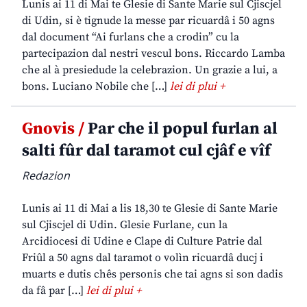
Lunis ai 11 di Mai te Glesie di Sante Marie sul Cjiscjel
di Udin, si è tignude la messe par ricuardâ i 50 agns
dal document “Ai furlans che a crodin” cu la
partecipazion dal nestri vescul bons. Riccardo Lamba
che al à presiedude la celebrazion. Un grazie a lui, a
bons. Luciano Nobile che […]
lei di plui +
Gnovis /
Par che il popul furlan al
salti fûr dal taramot cul cjâf e vîf
Redazion
Lunis ai 11 di Mai a lis 18,30 te Glesie di Sante Marie
sul Cjiscjel di Udin. Glesie Furlane, cun la
Arcidiocesi di Udine e Clape di Culture Patrie dal
Friûl a 50 agns dal taramot o volìn ricuardâ ducj i
muarts e dutis chês personis che tai agns si son dadis
da fâ par […]
lei di plui +