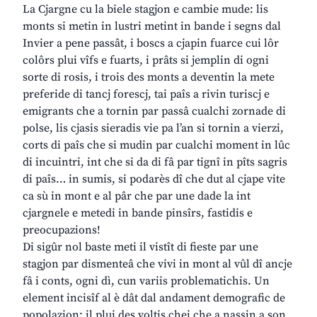
La Cjargne cu la biele stagjon e cambie mude: lis
monts si metin in lustri metint in bande i segns dal
Invier a pene passât, i boscs a cjapin fuarce cui lôr
colôrs plui vîfs e fuarts, i prâts si jemplin di ogni
sorte di rosis, i trois des monts a deventin la mete
preferide di tancj forescj, tai paîs a rivin turiscj e
emigrants che a tornin par passâ cualchi zornade di
polse, lis cjasis sieradis vie pa l’an si tornin a vierzi,
corts di paîs che si mudin par cualchi moment in lûc
di incuintri, int che si da di fâ par tignî in pîts sagris
di paîs… in sumis, si podarès dî che dut al cjape vite
ca sù in mont e al pâr che par une dade la int
cjargnele e metedi in bande pinsîrs, fastidis e
preocupazions!
Di sigûr nol baste meti il vistît di fieste par une
stagjon par dismenteâ che vivi in mont al vûl dî ancje
fâ i conts, ogni dì, cun variis problematichis. Un
element incisîf al è dât dal andament demografic de
popolazion: il plui des voltis chei che a nassin a son