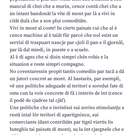
mancul di chei che a murin, cence contâ chei che a
àn intant bandonât la vite di mont par lâ a vivi in
citât dulà che a son plui comoditâts.
Vivi in mont al coste! In cierts paisuts cui che al è
cence machine al è taiât fûr parcè che nol esist un
servizi di traspuart nancje par cjoli il pan e il gjornâl,
par lâ dal miedi, in pueste o a scuele.
Al è di agns che si disin simpri chês robis e la
situazion e reste simpri compagne.
No coventaressin propit tantis comediis par tacâ a dâ
un jutori concret ae mont. Al bastarès, par esempli,
vê une politiche adeguade al teritori e soredut fate di
oms cun la voie concrete di fâ i interès de int (cence
il podê de cjadree tal cjâf).
Une politiche che e invistissi sui zovins stimolantju a
restâ intal lôr teritori di apartignince, sui
comerciants (dant contribûts par tignî viertis lis
buteghis tai paisuts di mont), su la int cjargnele che e