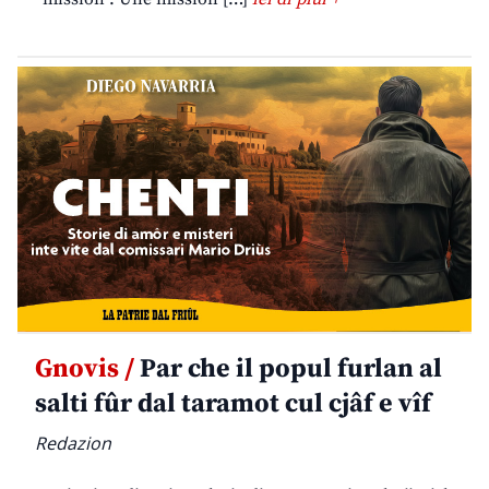
Gnovis /
Par che il popul furlan al
salti fûr dal taramot cul cjâf e vîf
Redazion