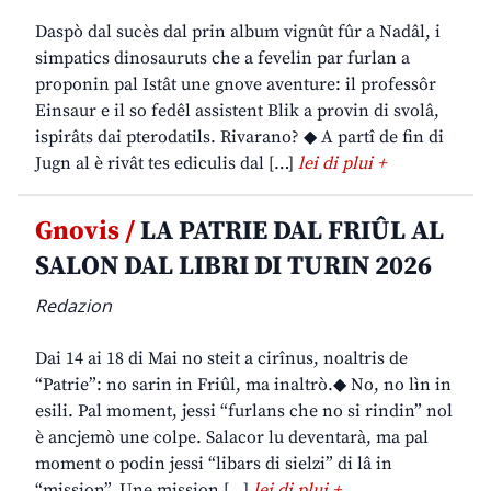
Daspò dal sucès dal prin album vignût fûr a Nadâl, i
simpatics dinosauruts che a fevelin par furlan a
proponin pal Istât une gnove aventure: il professôr
Einsaur e il so fedêl assistent Blik a provin di svolâ,
ispirâts dai pterodatils. Rivarano? ◆ A partî de fin di
Jugn al è rivât tes ediculis dal […]
lei di plui +
Gnovis /
LA PATRIE DAL FRIÛL AL
SALON DAL LIBRI DI TURIN 2026
Redazion
Dai 14 ai 18 di Mai no steit a cirînus, noaltris de
“Patrie”: no sarin in Friûl, ma inaltrò.◆ No, no lìn in
esili. Pal moment, jessi “furlans che no si rindin” nol
è ancjemò une colpe. Salacor lu deventarà, ma pal
moment o podin jessi “libars di sielzi” di lâ in
“mission”. Une mission […]
lei di plui +