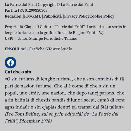
La Patrie dal Friûl Copyright © La Patrie dal Friûl
Partita IVA 01299830305
Redazion
RSS/XML
Pubblicità
Privacy Policy
Cookie Policy
Proprietât Clape di Culture “Patrie dal Friûl”. I articui a son scrits in
lenghe furlane e cu la grafie uficiâl de Regjon Friûl – V.J.
USPI – Union Stampe Periodiche Taliane
ENSOUL srl
-
Grafiche GTower Studio
Cui che o sin
«O sin furlans di lenghe furlane, che a son convints di fâ
part de nazion furlane. Che al è come dî che o sin un
popul, une etnie, une nazion, che dopo tancj parons, che
a àn balinât di chestis bandis dilunc i secui, cumò di cent
agns indaûr o sin cjapâts dentri tal tramai dal Stât talian».
(Pre Toni Beline, sul so prin editoriâl de “La Patrie dal
Friûl”, Dicembar 1978)