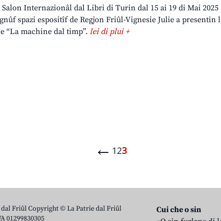
l Salon Internazionâl dal Libri di Turin dal 15 ai 19 di Mai 2025 
 gnûf spazi espositîf de Regjon Friûl-Vignesie Julie a presentin 
ne “La machine dal timp”.
lei di plui +
←
1
2
3
 dal Friûl Copyright © La Patrie dal Friûl
Cui che o sin
IVA 01299830305