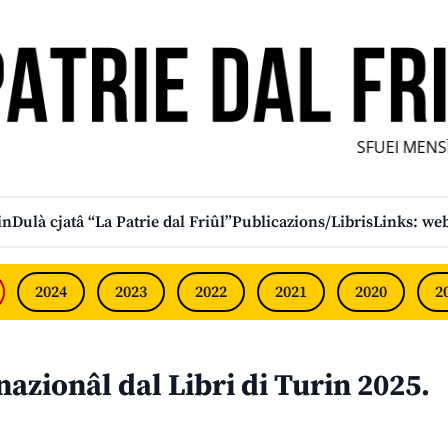
SFUEI MENSÎ
in
Dulà cjatâ “La Patrie dal Friûl”
Publicazions/Libris
Links: web
2024
2023
2022
2021
2020
2
nazionâl dal Libri di Turin 2025.