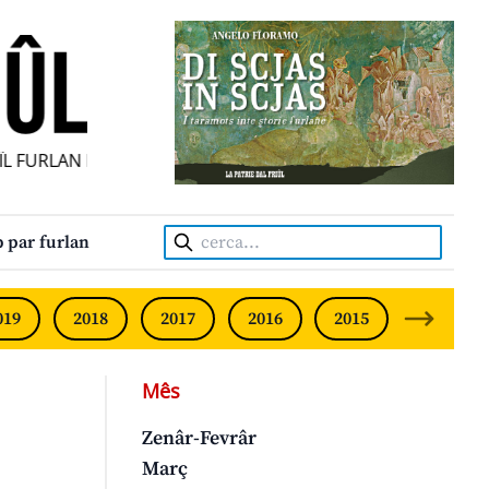
L FURLAN INDIPENDENT • INDEPENDENT FRIULIAN MONTHLY
Cerca:
 par furlan
019
2018
2017
2016
2015
2014
Mês
Zenâr-Fevrâr
Març