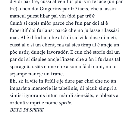
dividi par trê, cussì al ven fûr plui vin te tace (un par
trê) o ben doi Gingerins par trê tacis, che a lassin
mancul puest libar pal vin (doi par trê)?
Cumò si capìs miôr parcè che l’un par doi al è
l’aperitîf dai furlans: parcè che no ju lasse rilassâsi
mai. Al è il furlan che al à di sielzi la dose di meti,
cussì al è sì un client, ma tal stes timp al è ancje un
pôc ustîr, duncje lavoradôr. E cun chê storie dal un
par doi si displee ancje l’inzen che a àn i furlans tal
sparagnâ: usâts come che a son a fâ di cont, no ur
scjampe nancje un franc.
Eh, sì: la vite in Friûl e je dure par chei che no àn
imparât a memorie lis tabelinis, di piçui: simpri a
sintîsi ignorants intun mâr di sienziâts, e obleâts a
ordenâ simpri e nome
spritz
.
BETE DI SPERE