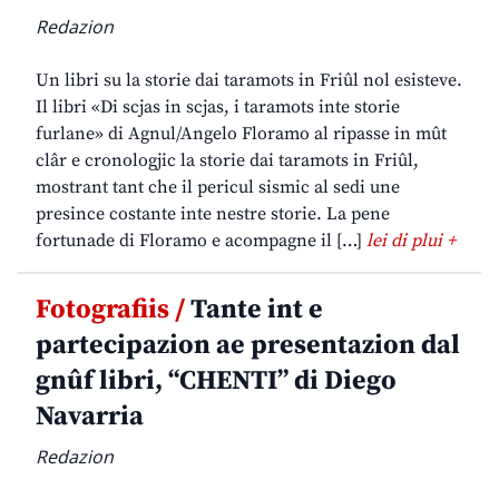
Redazion
Un libri su la storie dai taramots in Friûl nol esisteve.
Il libri «Di scjas in scjas, i taramots inte storie
furlane» di Agnul/Angelo Floramo al ripasse in mût
clâr e cronologjic la storie dai taramots in Friûl,
mostrant tant che il pericul sismic al sedi une
presince costante inte nestre storie. La pene
fortunade di Floramo e acompagne il […]
lei di plui +
Fotografiis /
Tante int e
partecipazion ae presentazion dal
gnûf libri, “CHENTI” di Diego
Navarria
Redazion