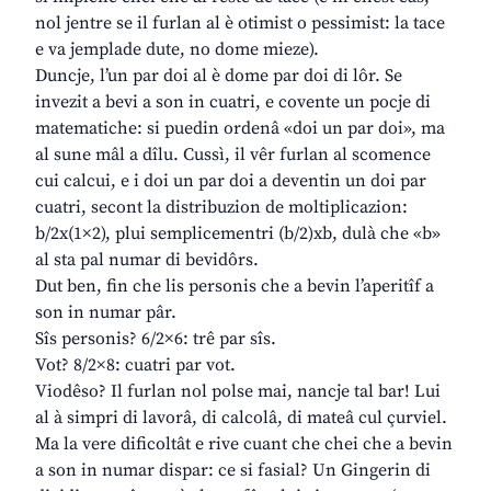
nol jentre se il furlan al è otimist o pessimist: la tace
e va jemplade dute, no dome mieze).
Duncje, l’un par doi al è dome par doi di lôr. Se
invezit a bevi a son in cuatri, e covente un pocje di
matematiche: si puedin ordenâ «doi un par doi», ma
al sune mâl a dîlu. Cussì, il vêr furlan al scomence
cui calcui, e i doi un par doi a deventin un doi par
cuatri, secont la distribuzion de moltiplicazion:
b/2x(1×2), plui semplicementri (b/2)xb, dulà che «b»
al sta pal numar di bevidôrs.
Dut ben, fin che lis personis che a bevin l’aperitîf a
son in numar pâr.
Sîs personis? 6/2×6: trê par sîs.
Vot? 8/2×8: cuatri par vot.
Viodêso? Il furlan nol polse mai, nancje tal bar! Lui
al à simpri di lavorâ, di calcolâ, di mateâ cul çurviel.
Ma la vere dificoltât e rive cuant che chei che a bevin
a son in numar dispar: ce si fasial? Un Gingerin di