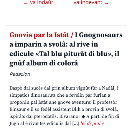
← va indaûr
va indevant →
Gnovis par la Istât /
I Gnognosaurs
a imparin a svolâ: al rive in
edicule «Tal blu piturât di blu», il
gnûf album di colorâ
Redazion
Daspò dal sucès dal prin album vignût fûr a Nadâl, i
simpatics dinosauruts che a fevelin par furlan a
proponin pal Istât une gnove aventure: il professôr
Einsaur e il so fedêl assistent Blik a provin di svolâ,
ispirâts dai pterodatils. Rivarano? ◆ A partî de fin di
Jugn al è rivât tes ediculis dal […]
lei di plui +