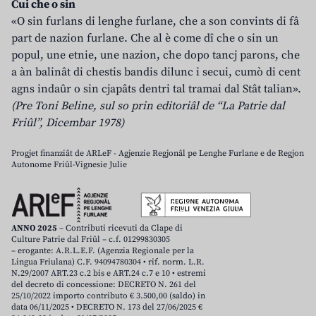
Cui che o sin
«O sin furlans di lenghe furlane, che a son convints di fâ
part de nazion furlane. Che al è come dî che o sin un
popul, une etnie, une nazion, che dopo tancj parons, che
a àn balinât di chestis bandis dilunc i secui, cumò di cent
agns indaûr o sin cjapâts dentri tal tramai dal Stât talian».
(Pre Toni Beline, sul so prin editoriâl de “La Patrie dal
Friûl”, Dicembar 1978)
Progjet finanziât de ARLeF - Agjenzie Regjonâl pe Lenghe Furlane e de Regjon
Autonome Friûl-Vignesie Julie
ANNO 2025
– Contributi ricevuti da Clape di
Culture Patrie dal Friûl – c.f. 01299830305
– erogante: A.R.L.E.F. (Agenzia Regionale per la
Lingua Friulana) C.F. 94094780304 • rif. norm. L.R.
N.29/2007 ART.23 c.2 bis e ART.24 c.7 e 10 • estremi
del decreto di concessione: DECRETO N. 261 del
25/10/2022 importo contributo € 3.500,00 (saldo) in
data 06/11/2025 • DECRETO N. 173 del 27/06/2025 €