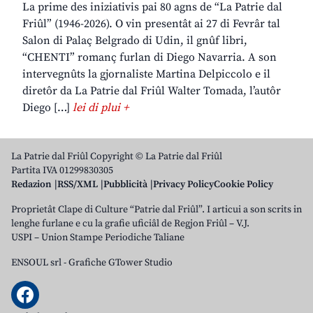
La prime des iniziativis pai 80 agns de “La Patrie dal
Friûl” (1946-2026). O vin presentât ai 27 di Fevrâr tal
Salon di Palaç Belgrado di Udin, il gnûf libri,
“CHENTI” romanç furlan di Diego Navarria. A son
intervegnûts la gjornaliste Martina Delpiccolo e il
diretôr da La Patrie dal Friûl Walter Tomada, l’autôr
Diego […]
lei di plui +
La Patrie dal Friûl Copyright © La Patrie dal Friûl
Partita IVA 01299830305
Redazion
RSS/XML
Pubblicità
Privacy Policy
Cookie Policy
Proprietât Clape di Culture “Patrie dal Friûl”. I articui a son scrits in
lenghe furlane e cu la grafie uficiâl de Regjon Friûl – V.J.
USPI – Union Stampe Periodiche Taliane
ENSOUL srl
-
Grafiche GTower Studio