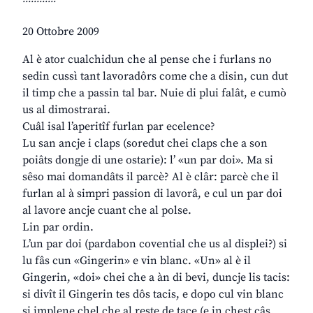
20 Ottobre 2009
Al è ator cualchidun che al pense che i furlans no
sedin cussì tant lavoradôrs come che a disin, cun dut
il timp che a passin tal bar. Nuie di plui falât, e cumò
us al dimostrarai.
Cuâl isal l’aperitîf furlan par ecelence?
Lu san ancje i claps (soredut chei claps che a son
poiâts dongje di une ostarie): l’ «un par doi». Ma si
sêso mai domandâts il parcè? Al è clâr: parcè che il
furlan al à simpri passion di lavorâ, e cul un par doi
al lavore ancje cuant che al polse.
Lin par ordin.
L’un par doi (pardabon covential che us al displei?) si
lu fâs cun «Gingerin» e vin blanc. «Un» al è il
Gingerin, «doi» chei che a àn di bevi, duncje lis tacis:
si divît il Gingerin tes dôs tacis, e dopo cul vin blanc
si implene chel che al reste de tace (e in chest câs,