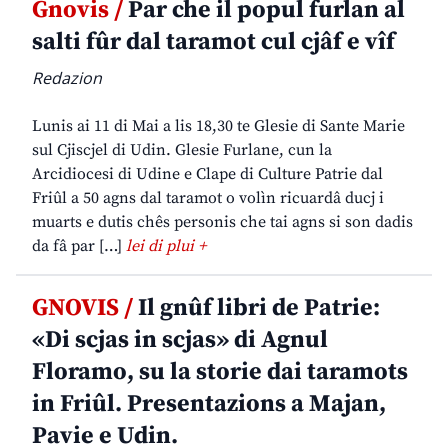
Gnovis /
Par che il popul furlan al
salti fûr dal taramot cul cjâf e vîf
Redazion
Lunis ai 11 di Mai a lis 18,30 te Glesie di Sante Marie
sul Cjiscjel di Udin. Glesie Furlane, cun la
Arcidiocesi di Udine e Clape di Culture Patrie dal
Friûl a 50 agns dal taramot o volìn ricuardâ ducj i
muarts e dutis chês personis che tai agns si son dadis
da fâ par […]
lei di plui +
GNOVIS /
Il gnûf libri de Patrie:
«Di scjas in scjas» di Agnul
Floramo, su la storie dai taramots
in Friûl. Presentazions a Majan,
Pavie e Udin.