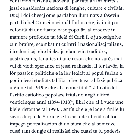
contadins furlans e slovens, par tutelâ i lôr dirits a
jessi considerâts nazions di lenghe, culture e civiltât.
Ducj i doi chescj oms pardabon iluminâts a fasevin
part di chel Consei nazionâl furlan che, istituît par
volontât di une fuarte base popolâr, al crodeve in
maniere profonde tai ideâi di Carli I, e ju sostignive
cun braùre, scombatint cuintri i nazionaliscj talians,
i iredentiscj, che bielzà ju clamavin traditôrs,
austriacants, fanatics di une reson che no varès mai
vût di viodi sperance di jessi realizade. Il lôr lavôr, la
lôr passion politiche e la lôr lealtât al popul furlan a
podin jessi studiâts tal libri che Bugat al fasè publicâ
a Viene tal 1919 e che al à come titul “L’attività del
Partito cattolico popolare friulano negli ultimi
venticinque anni (1894-1918)”, libri che al à vude une
biele ristampe tal 1990. Cemût che e je lade a finîle lu
savìn ducj, e la Storie e je la custode uficiâl dal lôr
impegn pe realizazion di un sium che al someave
cussì tant dongje di realizâsi che cuasi tu lu podevis