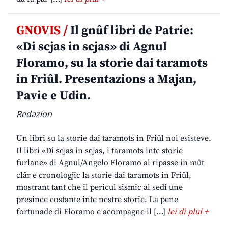
GNOVIS /
Il gnûf libri de Patrie:
«Di scjas in scjas» di Agnul
Floramo, su la storie dai taramots
in Friûl. Presentazions a Majan,
Pavie e Udin.
Redazion
Un libri su la storie dai taramots in Friûl nol esisteve.
Il libri «Di scjas in scjas, i taramots inte storie
furlane» di Agnul/Angelo Floramo al ripasse in mût
clâr e cronologjic la storie dai taramots in Friûl,
mostrant tant che il pericul sismic al sedi une
presince costante inte nestre storie. La pene
fortunade di Floramo e acompagne il […]
lei di plui +