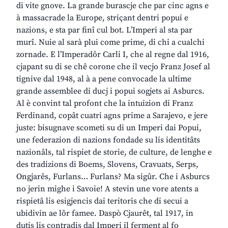
di vite gnove. La grande burascje che par cinc agns e
à massacrade la Europe, striçant dentri popui e
nazions, e sta par finî cul bot. L’Imperi al sta par
murî. Nuie al sarà plui come prime, di chi a cualchi
zornade. E l’Imperadôr Carli I, che al regne dal 1916,
cjapant su di se chê corone che il vecjo Franz Josef al
tignive dal 1948, al à a pene convocade la ultime
grande assemblee di ducj i popui sogjets ai Asburcs.
Al è convint tal profont che la intuizion di Franz
Ferdinand, copât cuatri agns prime a Sarajevo, e jere
juste: bisugnave scometi su di un Imperi dai Popui,
une federazion di nazions fondade su lis identitâts
nazionâls, tal rispiet de storie, de culture, de lenghe e
des tradizions di Boems, Slovens, Cravuats, Serps,
Ongjarês, Furlans… Furlans? Ma sigûr. Che i Asburcs
no jerin mighe i Savoie! A stevin une vore atents a
rispietâ lis esigjencis dai teritoris che di secui a
ubidivin ae lôr famee. Daspò Cjaurêt, tal 1917, in
dutis lis contradis dal Imperi il ferment al fo