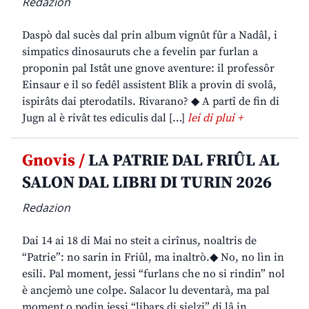
Redazion
Daspò dal sucès dal prin album vignût fûr a Nadâl, i
simpatics dinosauruts che a fevelin par furlan a
proponin pal Istât une gnove aventure: il professôr
Einsaur e il so fedêl assistent Blik a provin di svolâ,
ispirâts dai pterodatils. Rivarano? ◆ A partî de fin di
Jugn al è rivât tes ediculis dal […]
lei di plui +
Gnovis /
LA PATRIE DAL FRIÛL AL
SALON DAL LIBRI DI TURIN 2026
Redazion
Dai 14 ai 18 di Mai no steit a cirînus, noaltris de
“Patrie”: no sarin in Friûl, ma inaltrò.◆ No, no lìn in
esili. Pal moment, jessi “furlans che no si rindin” nol
è ancjemò une colpe. Salacor lu deventarà, ma pal
moment o podin jessi “libars di sielzi” di lâ in