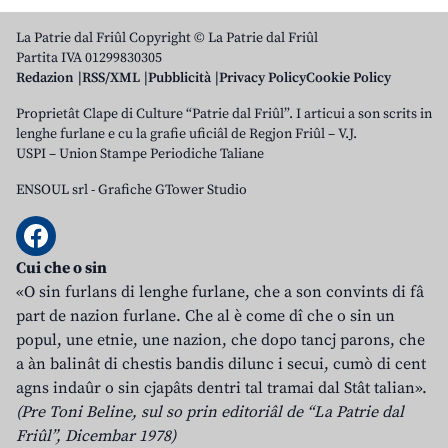
La Patrie dal Friûl Copyright © La Patrie dal Friûl
Partita IVA 01299830305
Redazion
RSS/XML
Pubblicità
Privacy Policy
Cookie Policy
Proprietât Clape di Culture “Patrie dal Friûl”. I articui a son scrits in
lenghe furlane e cu la grafie uficiâl de Regjon Friûl – V.J.
USPI – Union Stampe Periodiche Taliane
ENSOUL srl
-
Grafiche GTower Studio
Cui che o sin
«O sin furlans di lenghe furlane, che a son convints di fâ
part de nazion furlane. Che al è come dî che o sin un
popul, une etnie, une nazion, che dopo tancj parons, che
a àn balinât di chestis bandis dilunc i secui, cumò di cent
agns indaûr o sin cjapâts dentri tal tramai dal Stât talian».
(Pre Toni Beline, sul so prin editoriâl de “La Patrie dal
Friûl”, Dicembar 1978)