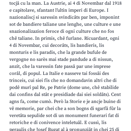
tocjâ cu la man. La Austrie, ai 4 di Novembar dal 1918
e capitolave, sfantant l’ultin imperi di Europe. I
nazionaliscj si saressin svindicâts par ben, imponint
sot de bandiere taliane une lenghe, une culture e une
snazionalizazion feroce di ogni culture che no fos
chê taliane. In primis, chê furlane. Ricuardant, ogni
4 di Novembar, cui decorâts, lis bandieris, lis
monturis e lis paradis, che la grande bufule de
vergogne no sarès mai stade pandude a di nissun,
anzit, che la varessin fate passâ par une imprese
corâl, di popul. La Italie e nasseve tai fossâi des
trinceis, cui siei fîs che no domandavin altri che di
podê murî pal Re, pe Patrie (dome une, chê stabilide
dai confins dal stât e presidiade dai siei soldâts). Cent
agns fa, come cumò. Però la Storie e je ancje buine di
vê memorie, par chei che a son bogns di sgarfâ fûr la
veretâta sepulide sot di un monument funerari fat di
retoriche e di conivence inteletuâl. E cussì, lis
peraulis che Josef Bugat al à pronunziât in chei 25 di