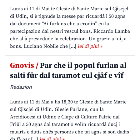
Lunis ai 11 di Mai te Glesie di Sante Marie sul Cjiscjel
di Udin, si è tignude la messe par ricuardâ i 50 agns
dal document “Ai furlans che a crodin” cu la
partecipazion dal nestri vescul bons. Riccardo Lamba
che al à presiedude la celebrazion. Un grazie a lui, a
bons. Luciano Nobile che […]
lei di plui +
Gnovis /
Par che il popul furlan al
salti fûr dal taramot cul cjâf e vîf
Redazion
Lunis ai 11 di Mai a lis 18,30 te Glesie di Sante Marie
sul Cjiscjel di Udin. Glesie Furlane, cun la
Arcidiocesi di Udine e Clape di Culture Patrie dal
Friûl a 50 agns dal taramot o volìn ricuardâ ducj i
muarts e dutis chês personis che tai agns si son dadis
da fâ par […]
lei di plui +