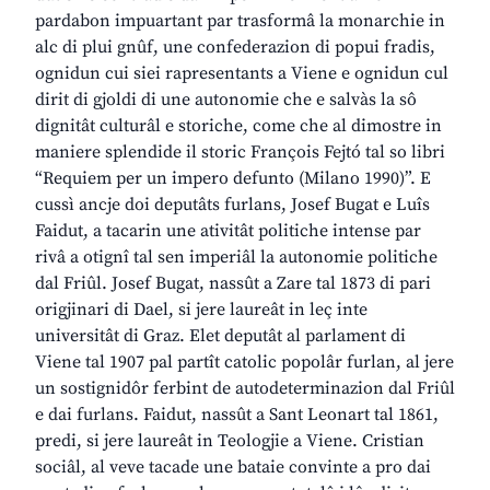
pardabon impuartant par trasformâ la monarchie in
alc di plui gnûf, une confederazion di popui fradis,
ognidun cui siei rapresentants a Viene e ognidun cul
dirit di gjoldi di une autonomie che e salvàs la sô
dignitât culturâl e storiche, come che al dimostre in
maniere splendide il storic François Fejtó tal so libri
“Requiem per un impero defunto (Milano 1990)”. E
cussì ancje doi deputâts furlans, Josef Bugat e Luîs
Faidut, a tacarin une ativitât politiche intense par
rivâ a otignî tal sen imperiâl la autonomie politiche
dal Friûl. Josef Bugat, nassût a Zare tal 1873 di pari
origjinari di Dael, si jere laureât in leç inte
universitât di Graz. Elet deputât al parlament di
Viene tal 1907 pal partît catolic popolâr furlan, al jere
un sostignidôr ferbint de autodeterminazion dal Friûl
e dai furlans. Faidut, nassût a Sant Leonart tal 1861,
predi, si jere laureât in Teologjie a Viene. Cristian
sociâl, al veve tacade une bataie convinte a pro dai