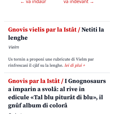
← va indaûr
va indevant →
Gnovis vielis par la Istât /
Netiti la
lenghe
Vielm
Us tornin a proponi une rubricute di Vielm par
rinfrescasi il cjâf su la lenghe.
lei di plui +
Gnovis par la Istât /
I Gnognosaurs
a imparin a svolâ: al rive in
edicule «Tal blu piturât di blu», il
gnûf album di colorâ