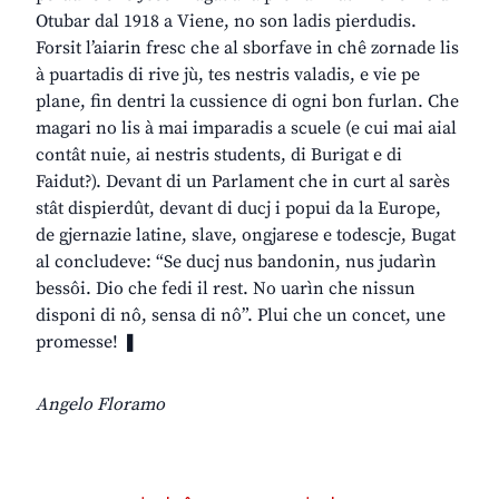
Otubar dal 1918 a Viene, no son ladis pierdudis.
Forsit l’aiarin fresc che al sborfave in chê zornade lis
à puartadis di rive jù, tes nestris valadis, e vie pe
plane, fin dentri la cussience di ogni bon furlan. Che
magari no lis à mai imparadis a scuele (e cui mai aial
contât nuie, ai nestris students, di Burigat e di
Faidut?). Devant di un Parlament che in curt al sarès
stât dispierdût, devant di ducj i popui da la Europe,
de gjernazie latine, slave, ongjarese e todescje, Bugat
al concludeve: “Se ducj nus bandonin, nus judarìn
bessôi. Dio che fedi il rest. No uarìn che nissun
disponi di nô, sensa di nô”. Plui che un concet, une
promesse! ❚
Angelo Floramo