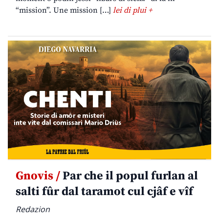
“mission”. Une mission […]
lei di plui +
Gnovis /
Par che il popul furlan al
salti fûr dal taramot cul cjâf e vîf
Redazion