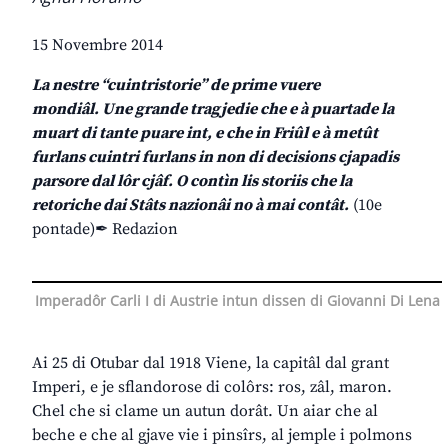
15 Novembre 2014
La nestre “cuintristorie” de prime vuere
mondiâl. Une grande tragjedie che e à puartade la
muart di tante puare int, e che in Friûl e à metût
furlans cuintri furlans in non di decisions cjapadis
parsore dal lôr cjâf. O contìn lis storiis che la
retoriche dai Stâts nazionâi no à mai contât.
(10e
pontade)✒ Redazion
Imperadôr Carli I di Austrie intun dissen di Giovanni Di Lena
Ai 25 di Otubar dal 1918 Viene, la capitâl dal grant
Imperi, e je sflandorose di colôrs: ros, zâl, maron.
Chel che si clame un autun dorât. Un aiar che al
beche e che al gjave vie i pinsîrs, al jemple i polmons