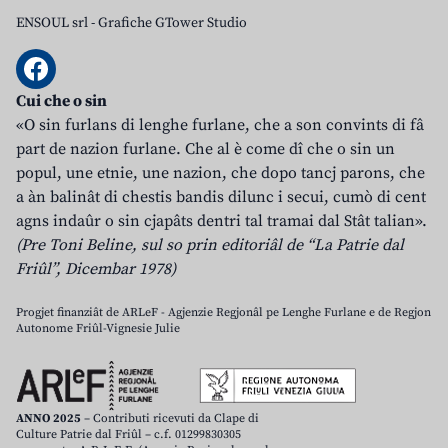
ENSOUL srl
-
Grafiche GTower Studio
Cui che o sin
«O sin furlans di lenghe furlane, che a son convints di fâ
part de nazion furlane. Che al è come dî che o sin un
popul, une etnie, une nazion, che dopo tancj parons, che
a àn balinât di chestis bandis dilunc i secui, cumò di cent
agns indaûr o sin cjapâts dentri tal tramai dal Stât talian».
(Pre Toni Beline, sul so prin editoriâl de “La Patrie dal
Friûl”, Dicembar 1978)
Progjet finanziât de ARLeF - Agjenzie Regjonâl pe Lenghe Furlane e de Regjon
Autonome Friûl-Vignesie Julie
ANNO 2025
– Contributi ricevuti da Clape di
Culture Patrie dal Friûl – c.f. 01299830305