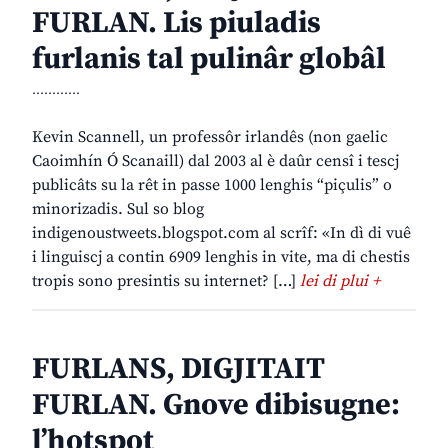
FURLAN. Lis piuladis
furlanis tal pulinâr globâl
............
Kevin Scannell, un professôr irlandês (non gaelic
Caoimhín Ó Scanaill) dal 2003 al è daûr censî i tescj
publicâts su la rêt in passe 1000 lenghis “piçulis” o
minorizadis. Sul so blog
indigenoustweets.blogspot.com al scrîf: «In dì di vuê
i linguiscj a contin 6909 lenghis in vite, ma di chestis
tropis sono presintis su internet? […]
lei di plui +
FURLANS, DIGJITAIT
FURLAN. Gnove dibisugne:
l’hotspot