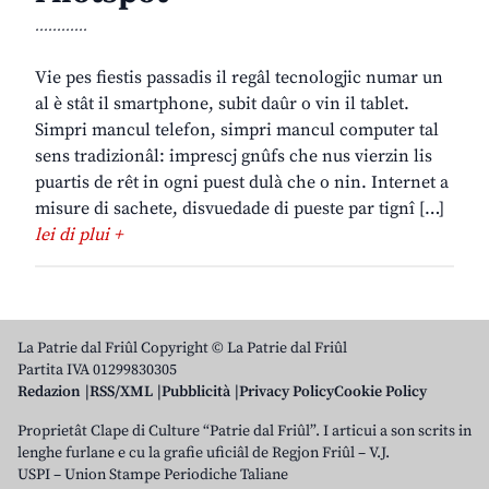
............
Vie pes fiestis passadis il regâl tecnologjic numar un
al è stât il smartphone, subit daûr o vin il tablet.
Simpri mancul telefon, simpri mancul computer tal
sens tradizionâl: imprescj gnûfs che nus vierzin lis
puartis de rêt in ogni puest dulà che o nin. Internet a
misure di sachete, disvuedade di pueste par tignî […]
lei di plui +
La Patrie dal Friûl Copyright © La Patrie dal Friûl
Partita IVA 01299830305
Redazion
RSS/XML
Pubblicità
Privacy Policy
Cookie Policy
Proprietât Clape di Culture “Patrie dal Friûl”. I articui a son scrits in
lenghe furlane e cu la grafie uficiâl de Regjon Friûl – V.J.
USPI – Union Stampe Periodiche Taliane