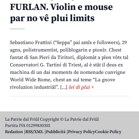
FURLAN. Violin e mouse
par no vê plui limits
............
Sebastiano Frattini (“Seppa” pai amîs e followers), 29
agns, polistrumentist, poliblogarin e pionîr. Chest
fantat di San Pieri da Tiritori, diplomât a plen vôts tal
Conservatori G. Tartini di Triest, al è stât il deus ex
machina di un dai moments de nomenade cunvigne
World Wide Rome, chest an sul teme “La gnove
rivoluzion industriâl”. […]
lei di plui +
La Patrie dal Friûl Copyright © La Patrie dal Friûl
Partita IVA 01299830305
Redazion
RSS/XML
Pubblicità
Privacy Policy
Cookie Policy