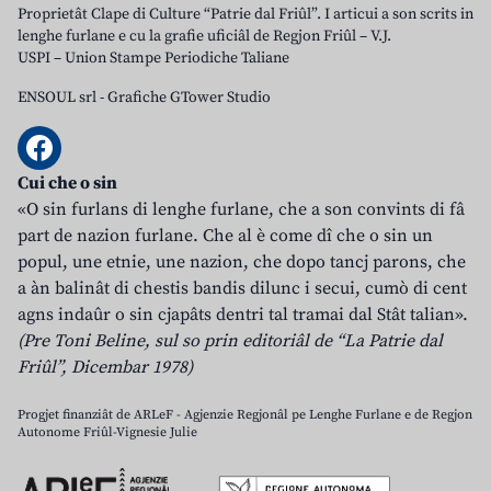
Proprietât Clape di Culture “Patrie dal Friûl”. I articui a son scrits in
lenghe furlane e cu la grafie uficiâl de Regjon Friûl – V.J.
USPI – Union Stampe Periodiche Taliane
ENSOUL srl
-
Grafiche GTower Studio
Cui che o sin
«O sin furlans di lenghe furlane, che a son convints di fâ
part de nazion furlane. Che al è come dî che o sin un
popul, une etnie, une nazion, che dopo tancj parons, che
a àn balinât di chestis bandis dilunc i secui, cumò di cent
agns indaûr o sin cjapâts dentri tal tramai dal Stât talian».
(Pre Toni Beline, sul so prin editoriâl de “La Patrie dal
Friûl”, Dicembar 1978)
Progjet finanziât de ARLeF - Agjenzie Regjonâl pe Lenghe Furlane e de Regjon
Autonome Friûl-Vignesie Julie