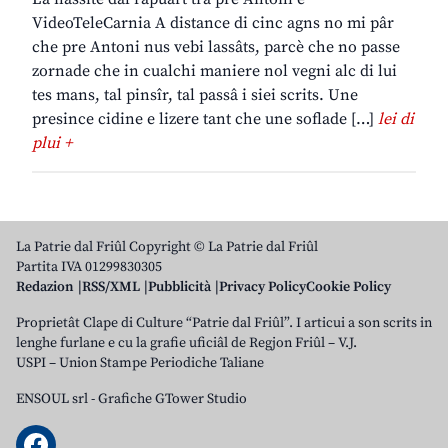
VideoTeleCarnia A distance di cinc agns no mi pâr
che pre Antoni nus vebi lassâts, parcè che no passe
zornade che in cualchi maniere nol vegni alc di lui
tes mans, tal pinsîr, tal passâ i siei scrits. Une
presince cidine e lizere tant che une soflade […]
lei di
plui +
La Patrie dal Friûl Copyright © La Patrie dal Friûl
Partita IVA 01299830305
Redazion
RSS/XML
Pubblicità
Privacy Policy
Cookie Policy
Proprietât Clape di Culture “Patrie dal Friûl”. I articui a son scrits in
lenghe furlane e cu la grafie uficiâl de Regjon Friûl – V.J.
USPI – Union Stampe Periodiche Taliane
ENSOUL srl
-
Grafiche GTower Studio