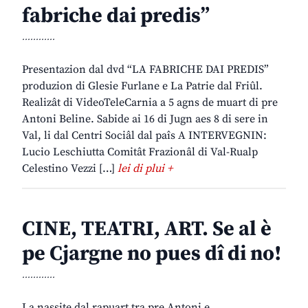
fabriche dai predis”
............
Presentazion dal dvd “LA FABRICHE DAI PREDIS”
produzion di Glesie Furlane e La Patrie dal Friûl.
Realizât di VideoTeleCarnia a 5 agns de muart di pre
Antoni Beline. Sabide ai 16 di Jugn aes 8 di sere in
Val, li dal Centri Sociâl dal paîs A INTERVEGNIN:
Lucio Leschiutta Comitât Frazionâl di Val-Rualp
Celestino Vezzi […]
lei di plui +
CINE, TEATRI, ART. Se al è
pe Cjargne no pues dî di no!
............
La nassite dal rapuart tra pre Antoni e