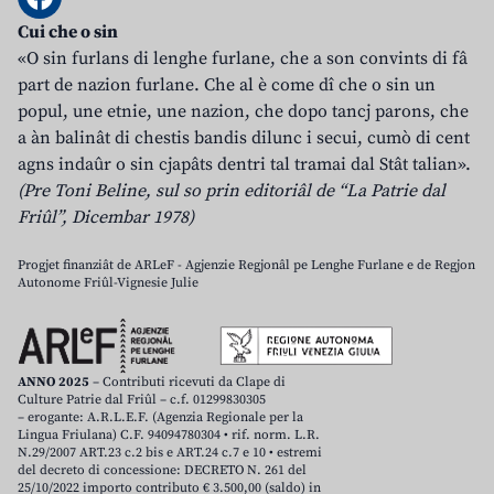
Cui che o sin
«O sin furlans di lenghe furlane, che a son convints di fâ
part de nazion furlane. Che al è come dî che o sin un
popul, une etnie, une nazion, che dopo tancj parons, che
a àn balinât di chestis bandis dilunc i secui, cumò di cent
agns indaûr o sin cjapâts dentri tal tramai dal Stât talian».
(Pre Toni Beline, sul so prin editoriâl de “La Patrie dal
Friûl”, Dicembar 1978)
Progjet finanziât de ARLeF - Agjenzie Regjonâl pe Lenghe Furlane e de Regjon
Autonome Friûl-Vignesie Julie
ANNO 2025
– Contributi ricevuti da Clape di
Culture Patrie dal Friûl – c.f. 01299830305
– erogante: A.R.L.E.F. (Agenzia Regionale per la
Lingua Friulana) C.F. 94094780304 • rif. norm. L.R.
N.29/2007 ART.23 c.2 bis e ART.24 c.7 e 10 • estremi
del decreto di concessione: DECRETO N. 261 del
25/10/2022 importo contributo € 3.500,00 (saldo) in