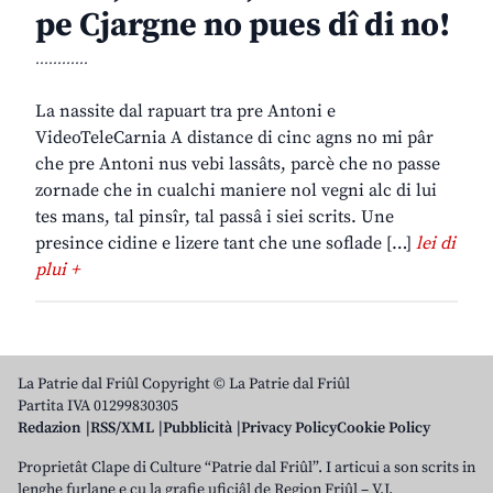
pe Cjargne no pues dî di no!
............
La nassite dal rapuart tra pre Antoni e
VideoTeleCarnia A distance di cinc agns no mi pâr
che pre Antoni nus vebi lassâts, parcè che no passe
zornade che in cualchi maniere nol vegni alc di lui
tes mans, tal pinsîr, tal passâ i siei scrits. Une
presince cidine e lizere tant che une soflade […]
lei di
plui +
La Patrie dal Friûl Copyright © La Patrie dal Friûl
Partita IVA 01299830305
Redazion
RSS/XML
Pubblicità
Privacy Policy
Cookie Policy
Proprietât Clape di Culture “Patrie dal Friûl”. I articui a son scrits in
lenghe furlane e cu la grafie uficiâl de Regjon Friûl – V.J.