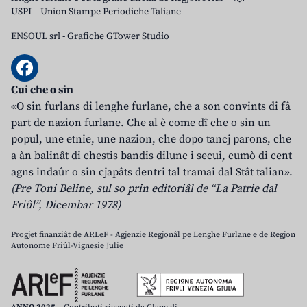
USPI – Union Stampe Periodiche Taliane
ENSOUL srl
-
Grafiche GTower Studio
Cui che o sin
«O sin furlans di lenghe furlane, che a son convints di fâ
part de nazion furlane. Che al è come dî che o sin un
popul, une etnie, une nazion, che dopo tancj parons, che
a àn balinât di chestis bandis dilunc i secui, cumò di cent
agns indaûr o sin cjapâts dentri tal tramai dal Stât talian».
(Pre Toni Beline, sul so prin editoriâl de “La Patrie dal
Friûl”, Dicembar 1978)
Progjet finanziât de ARLeF - Agjenzie Regjonâl pe Lenghe Furlane e de Regjon
Autonome Friûl-Vignesie Julie