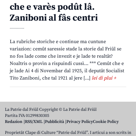
che e varès podût lâ.
Zaniboni al fâs centri
............
La rubriche storiche e continue ma cuntune
variazion: cemût saressie stade la storie dal Friûl se
no fos lade come che invezit e je lade te realtât?
Noaltris o provìn a rispuindi cussì… *** Cemût che e
je lade Ai 4 di Novembar dal 1925, il deputât Socialist
Tito Zaniboni, che tal 1921 al jere […]
lei di plui +
La Patrie dal Friûl Copyright © La Patrie dal Friûl
Partita IVA 01299830305
Redazion
RSS/XML
Pubblicità
Privacy Policy
Cookie Policy
Proprietât Clape di Culture “Patrie dal Friûl”. I articui a son scrits in