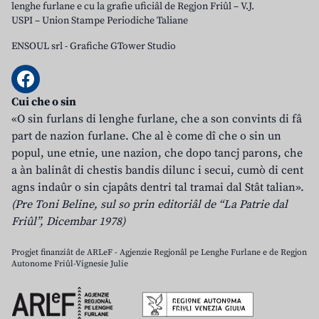
lenghe furlane e cu la grafie uficiâl de Regjon Friûl – V.J.
USPI – Union Stampe Periodiche Taliane
ENSOUL srl
-
Grafiche GTower Studio
Cui che o sin
«O sin furlans di lenghe furlane, che a son convints di fâ
part de nazion furlane. Che al è come dî che o sin un
popul, une etnie, une nazion, che dopo tancj parons, che
a àn balinât di chestis bandis dilunc i secui, cumò di cent
agns indaûr o sin cjapâts dentri tal tramai dal Stât talian».
(Pre Toni Beline, sul so prin editoriâl de “La Patrie dal
Friûl”, Dicembar 1978)
Progjet finanziât de ARLeF - Agjenzie Regjonâl pe Lenghe Furlane e de Regjon
Autonome Friûl-Vignesie Julie