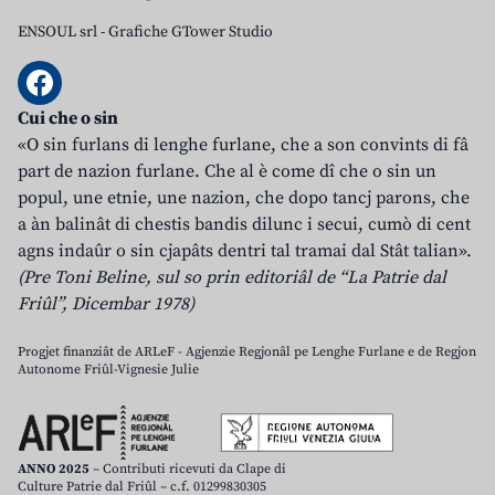
ENSOUL srl
-
Grafiche GTower Studio
Cui che o sin
«O sin furlans di lenghe furlane, che a son convints di fâ
part de nazion furlane. Che al è come dî che o sin un
popul, une etnie, une nazion, che dopo tancj parons, che
a àn balinât di chestis bandis dilunc i secui, cumò di cent
agns indaûr o sin cjapâts dentri tal tramai dal Stât talian».
(Pre Toni Beline, sul so prin editoriâl de “La Patrie dal
Friûl”, Dicembar 1978)
Progjet finanziât de ARLeF - Agjenzie Regjonâl pe Lenghe Furlane e de Regjon
Autonome Friûl-Vignesie Julie
ANNO 2025
– Contributi ricevuti da Clape di
Culture Patrie dal Friûl – c.f. 01299830305