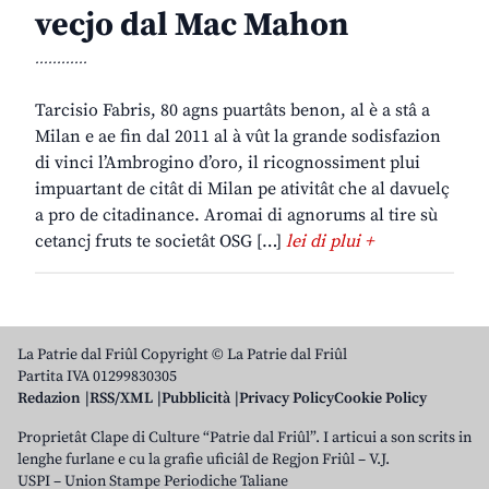
vecjo dal Mac Mahon
............
Tarcisio Fabris, 80 agns puartâts benon, al è a stâ a
Milan e ae fin dal 2011 al à vût la grande sodisfazion
di vinci l’Ambrogino d’oro, il ricognossiment plui
impuartant de citât di Milan pe ativitât che al davuelç
a pro de citadinance. Aromai di agnorums al tire sù
cetancj fruts te societât OSG […]
lei di plui +
La Patrie dal Friûl Copyright © La Patrie dal Friûl
Partita IVA 01299830305
Redazion
RSS/XML
Pubblicità
Privacy Policy
Cookie Policy
Proprietât Clape di Culture “Patrie dal Friûl”. I articui a son scrits in
lenghe furlane e cu la grafie uficiâl de Regjon Friûl – V.J.
USPI – Union Stampe Periodiche Taliane