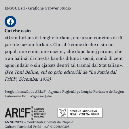
ENSOUL srl
-
Grafiche GTower Studio
Cui che o sin
«O sin furlans di lenghe furlane, che a son convints di fâ
part de nazion furlane. Che al è come dî che o sin un
popul, une etnie, une nazion, che dopo tancj parons, che
a àn balinât di chestis bandis dilunc i secui, cumò di cent
agns indaûr o sin cjapâts dentri tal tramai dal Stât talian».
(Pre Toni Beline, sul so prin editoriâl de “La Patrie dal
Friûl”, Dicembar 1978)
Progjet finanziât de ARLeF - Agjenzie Regjonâl pe Lenghe Furlane e de Regjon
Autonome Friûl-Vignesie Julie
ANNO 2025
– Contributi ricevuti da Clape di
Culture Patrie dal Friûl – c.f. 01299830305