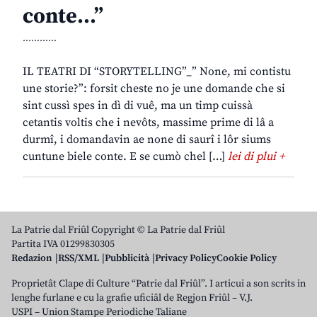
conte…”
............
IL TEATRI DI “STORYTELLING”_” None, mi contistu
une storie?”: forsit cheste no je une domande che si
sint cussì spes in dì di vuê, ma un timp cuissà
cetantis voltis che i nevôts, massime prime di lâ a
durmî, i domandavin ae none di saurî i lôr siums
cuntune biele conte. E se cumò chel […]
lei di plui +
La Patrie dal Friûl Copyright © La Patrie dal Friûl
Partita IVA 01299830305
Redazion
RSS/XML
Pubblicità
Privacy Policy
Cookie Policy
Proprietât Clape di Culture “Patrie dal Friûl”. I articui a son scrits in
lenghe furlane e cu la grafie uficiâl de Regjon Friûl – V.J.
USPI – Union Stampe Periodiche Taliane