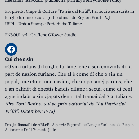
Redazion
RSS/XML
Pubblicità
Privacy Policy
Cookie Policy
Proprietât Clape di Culture “Patrie dal Friûl”. I articui a son scrits in
lenghe furlane e cu la grafie uficiâl de Regjon Friûl – V.J.
USPI – Union Stampe Periodiche Taliane
ENSOUL srl
-
Grafiche GTower Studio
Cui che o sin
«O sin furlans di lenghe furlane, che a son convints di fâ
part de nazion furlane. Che al è come dî che o sin un
popul, une etnie, une nazion, che dopo tancj parons, che
a àn balinât di chestis bandis dilunc i secui, cumò di cent
agns indaûr o sin cjapâts dentri tal tramai dal Stât talian».
(Pre Toni Beline, sul so prin editoriâl de “La Patrie dal
Friûl”, Dicembar 1978)
Progjet finanziât de ARLeF - Agjenzie Regjonâl pe Lenghe Furlane e de Regjon
Autonome Friûl-Vignesie Julie