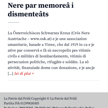
Nere par memoreâ i
dismenteâts
............
La Ősterreichisces Schwarzes Kreuz (Crôs Nere
Austriache – www.osk.at) e je une associazion
umanitarie, basade a Viene, che dal 1919 in ca e je
ative par conservâ e fâ sù necropolis pes vitimis
civîls e militârs di bombardaments, vitimis di
persecuzion politiche, rifugjâts e soldâts. La sô
ativitât, finanziade dome cun donazions, e je ancje
[…]
lei di plui +
La Patrie dal Friûl Copyright © La Patrie dal Friûl
Partita IVA 01299830305