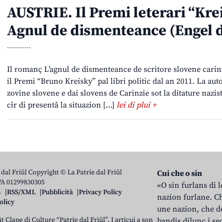
AUSTRIE. Il Premi leterari “Kr
Agnul de dismenteance (Engel 
............
Il romanç L’agnul de dismenteance de scritore slovene carin
il Premi “Bruno Kreisky” pal libri politic dal an 2011. La auto
zovine slovene e dai slovens de Carinzie sot la ditature nazis
cîr di presentâ la situazion […]
lei di plui +
 dal Friûl Copyright © La Patrie dal Friûl
Cui che o sin
IVA 01299830305
«O sin furlans di 
n
RSS/XML
Pubblicità
Privacy Policy
nazion furlane. Ch
olicy
une nazion, che do
t Clape di Culture “Patrie dal Friûl”. I articui a son
bandis dilunc i se