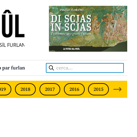
ÎL FURLAN INDIPENDENT • INDEPENDENT FRIULIAN MONTH
Cerca:
 par furlan
019
2018
2017
2016
2015
2014