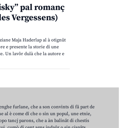
eisky” pal romanç
des Vergessens)
ziane Maja Haderlap al à otignût
re e presente la storie di une
te. Un lavôr dulà che la autore e
lenghe furlane, che a son convints di fâ part de
e al è come dî che o sin un popul, une etnie,
po tancj parons, che a àn balinât di chestis
cui, cumò di cent agns indaûr o sin cjapâts