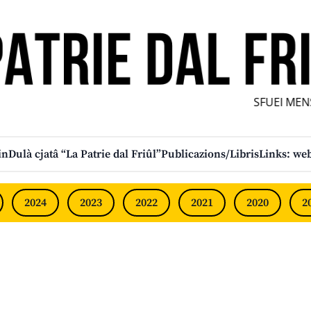
SFUEI MENS
in
Dulà cjatâ “La Patrie dal Friûl”
Publicazions/Libris
Links: web
2024
2023
2022
2021
2020
2