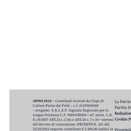
ANNO 2025
– Contributi ricevuti da Clape di
La Patrie
Culture Patrie dal Friûl – c.f. 01299830305
Partita 
– erogante: A.R.L.E.F. (Agenzia Regionale per la
Redazio
Lingua Friulana) C.F. 94094780304 • rif. norm. L.R.
Cookie P
N.29/2007 ART.23 c.2 bis e ART.24 c.7 e 10 • estremi
del decreto di concessione: DECRETO N. 261 del
25/10/2022 importo contributo € 3.500,00 (saldo) in
Proprietâ