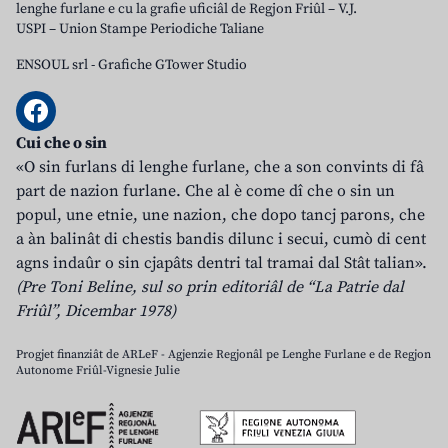
lenghe furlane e cu la grafie uficiâl de Regjon Friûl – V.J.
USPI – Union Stampe Periodiche Taliane
ENSOUL srl
-
Grafiche GTower Studio
Cui che o sin
«O sin furlans di lenghe furlane, che a son convints di fâ
part de nazion furlane. Che al è come dî che o sin un
popul, une etnie, une nazion, che dopo tancj parons, che
a àn balinât di chestis bandis dilunc i secui, cumò di cent
agns indaûr o sin cjapâts dentri tal tramai dal Stât talian».
(Pre Toni Beline, sul so prin editoriâl de “La Patrie dal
Friûl”, Dicembar 1978)
Progjet finanziât de ARLeF - Agjenzie Regjonâl pe Lenghe Furlane e de Regjon
Autonome Friûl-Vignesie Julie