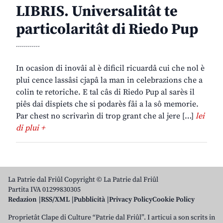
LIBRIS. Universalitât te
particolaritât di Riedo Pup
............
In ocasion di inovâi al è dificil ricuardâ cui che nol è
plui cence lassâsi cjapâ la man in celebrazions che a
colin te retoriche. E tal câs di Riedo Pup al sarès il
piês dai dispiets che si podarès fâi a la sô memorie.
Par chest no scrivarìn di trop grant che al jere […]
lei
di plui +
La Patrie dal Friûl Copyright © La Patrie dal Friûl
Partita IVA 01299830305
Redazion
RSS/XML
Pubblicità
Privacy Policy
Cookie Policy
Proprietât Clape di Culture “Patrie dal Friûl”. I articui a son scrits in