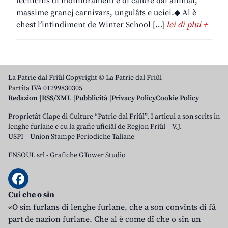
tecnichis di monitorament e di cature dai animâi,
massime grancj carnivars, ungulâts e uciei.◆ Al è
chest l’intindiment de Winter School […]
lei di plui +
La Patrie dal Friûl Copyright © La Patrie dal Friûl
Partita IVA 01299830305
Redazion
RSS/XML
Pubblicità
Privacy Policy
Cookie Policy
Proprietât Clape di Culture “Patrie dal Friûl”. I articui a son scrits in
lenghe furlane e cu la grafie uficiâl de Regjon Friûl – V.J.
USPI – Union Stampe Periodiche Taliane
ENSOUL srl
-
Grafiche GTower Studio
Cui che o sin
«O sin furlans di lenghe furlane, che a son convints di fâ
part de nazion furlane. Che al è come dî che o sin un