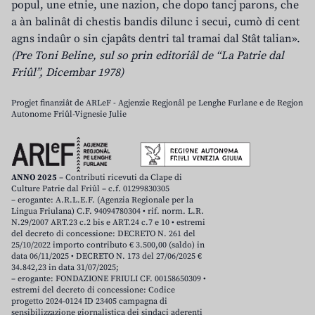
popul, une etnie, une nazion, che dopo tancj parons, che
a àn balinât di chestis bandis dilunc i secui, cumò di cent
agns indaûr o sin cjapâts dentri tal tramai dal Stât talian».
(Pre Toni Beline, sul so prin editoriâl de “La Patrie dal
Friûl”, Dicembar 1978)
Progjet finanziât de ARLeF - Agjenzie Regjonâl pe Lenghe Furlane e de Regjon
Autonome Friûl-Vignesie Julie
ANNO 2025
– Contributi ricevuti da Clape di
Culture Patrie dal Friûl – c.f. 01299830305
– erogante: A.R.L.E.F. (Agenzia Regionale per la
Lingua Friulana) C.F. 94094780304 • rif. norm. L.R.
N.29/2007 ART.23 c.2 bis e ART.24 c.7 e 10 • estremi
del decreto di concessione: DECRETO N. 261 del
25/10/2022 importo contributo € 3.500,00 (saldo) in
data 06/11/2025 • DECRETO N. 173 del 27/06/2025 €
34.842,23 in data 31/07/2025;
– erogante: FONDAZIONE FRIULI CF. 00158650309 •
estremi del decreto di concessione: Codice
progetto 2024-0124 ID 23405 campagna di
sensibilizzazione giornalistica dei sindaci aderenti