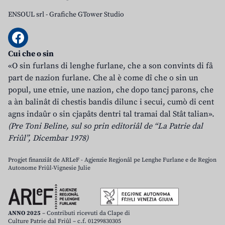
ENSOUL srl
-
Grafiche GTower Studio
Cui che o sin
«O sin furlans di lenghe furlane, che a son convints di fâ
part de nazion furlane. Che al è come dî che o sin un
popul, une etnie, une nazion, che dopo tancj parons, che
a àn balinât di chestis bandis dilunc i secui, cumò di cent
agns indaûr o sin cjapâts dentri tal tramai dal Stât talian».
(Pre Toni Beline, sul so prin editoriâl de “La Patrie dal
Friûl”, Dicembar 1978)
Progjet finanziât de ARLeF - Agjenzie Regjonâl pe Lenghe Furlane e de Regjon
Autonome Friûl-Vignesie Julie
ANNO 2025
– Contributi ricevuti da Clape di
Culture Patrie dal Friûl – c.f. 01299830305