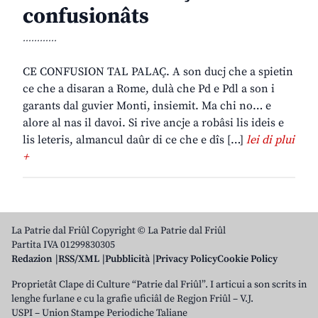
confusionâts
............
CE CONFUSION TAL PALAÇ. A son ducj che a spietin
ce che a disaran a Rome, dulà che Pd e Pdl a son i
garants dal guvier Monti, insiemit. Ma chi no… e
alore al nas il davoi. Si rive ancje a robâsi lis ideis e
lis leteris, almancul daûr di ce che e dîs […]
lei di plui
+
La Patrie dal Friûl Copyright © La Patrie dal Friûl
Partita IVA 01299830305
Redazion
RSS/XML
Pubblicità
Privacy Policy
Cookie Policy
Proprietât Clape di Culture “Patrie dal Friûl”. I articui a son scrits in
lenghe furlane e cu la grafie uficiâl de Regjon Friûl – V.J.
USPI – Union Stampe Periodiche Taliane