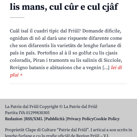
lis mans, cul cûr e cul cjâf
............
Cuâl isal il cuadri tipic dal Friûl? Domande dificile,
ognidun di nô al darà une rispueste difarente come
che son difarentis lis varietâts de lenghe furlane di
paîs in paîs. Portofino al à il so golfut cu lis cjasis
coloradis, Piran i tramonts su lis salinis di Sicciole,
Rovigno batanis e abitazions che a vegnin […]
lei di
plui +
La Patrie dal Friûl Copyright © La Patrie dal Friûl
Partita IVA 01299830305
Redazion
RSS/XML
Pubblicità
Privacy Policy
Cookie Policy
Proprietât Clape di Culture “Patrie dal Friûl”. I articui a son scrits in
lenghe furlane e cu la grafie uficiâl de Regjon Friûl – V.J.