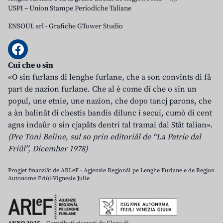
USPI – Union Stampe Periodiche Taliane
ENSOUL srl
-
Grafiche GTower Studio
Cui che o sin
«O sin furlans di lenghe furlane, che a son convints di fâ
part de nazion furlane. Che al è come dî che o sin un
popul, une etnie, une nazion, che dopo tancj parons, che
a àn balinât di chestis bandis dilunc i secui, cumò di cent
agns indaûr o sin cjapâts dentri tal tramai dal Stât talian».
(Pre Toni Beline, sul so prin editoriâl de “La Patrie dal
Friûl”, Dicembar 1978)
Progjet finanziât de ARLeF - Agjenzie Regjonâl pe Lenghe Furlane e de Regjon
Autonome Friûl-Vignesie Julie