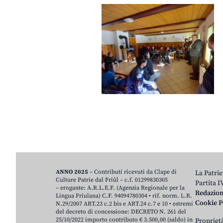
ANNO 2025
– Contributi ricevuti da Clape di
La Patrie
Culture Patrie dal Friûl – c.f. 01299830305
Partita 
– erogante: A.R.L.E.F. (Agenzia Regionale per la
Redazio
Lingua Friulana) C.F. 94094780304 • rif. norm. L.R.
Cookie P
N.29/2007 ART.23 c.2 bis e ART.24 c.7 e 10 • estremi
del decreto di concessione: DECRETO N. 261 del
25/10/2022 importo contributo € 3.500,00 (saldo) in
Proprietâ