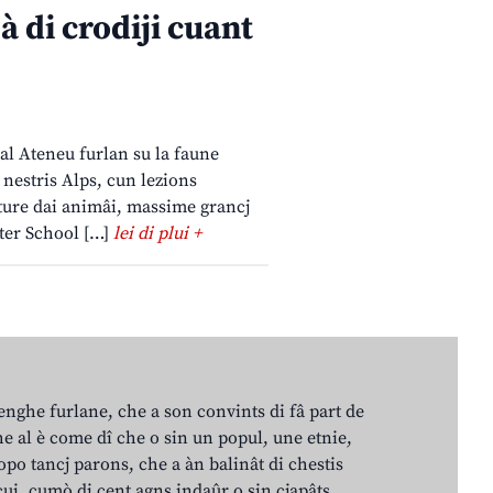
 à di crodiji cuant
dal Ateneu furlan su la faune
 nestris Alps, cun lezions
ature dai animâi, massime grancj
nter School […]
lei di plui +
lenghe furlane, che a son convints di fâ part de
e al è come dî che o sin un popul, une etnie,
po tancj parons, che a àn balinât di chestis
cui, cumò di cent agns indaûr o sin cjapâts