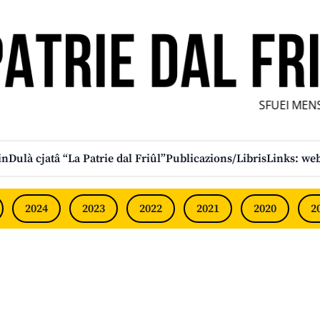
SFUEI MENS
in
Dulà cjatâ “La Patrie dal Friûl”
Publicazions/Libris
Links: web
2024
2023
2022
2021
2020
2