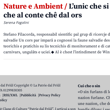
Nature e Ambient /
L’unic che si
che al conte chê dal ors
Serena Fogolini
Stefano Filacorda, responsabil sientific pal grup di ricercje 
salvadie Un cors par imparâ a cognossi la faune salvadie des
teorichis e pratichis su lis tecnichis di monitorament e di c
carnivars, ungulâts e uciei.◆ Al è chest l’intindiment de Wi
 dal Friûl Copyright © La Patrie dal Friûl
Cui che o sin
IVA 01299830305
«O sin furlans di 
n
RSS/XML
Pubblicità
Privacy Policy
nazion furlane. Ch
olicy
une nazion, che do
t Clape di Culture “Patrie dal Friûl”. I articui a son
bandis dilunc i se