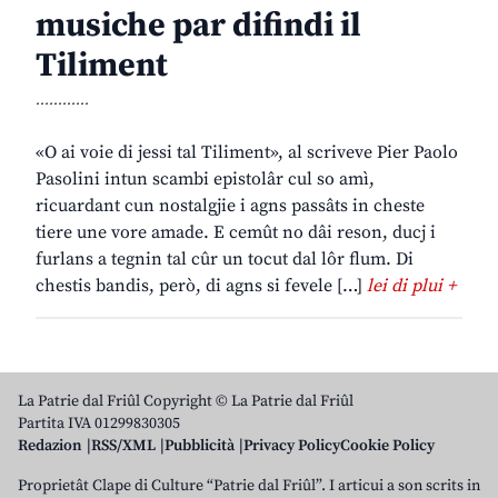
musiche par difindi il
Tiliment
............
«O ai voie di jessi tal Tiliment», al scriveve Pier Paolo
Pasolini intun scambi epistolâr cul so amì,
ricuardant cun nostalgjie i agns passâts in cheste
tiere une vore amade. E cemût no dâi reson, ducj i
furlans a tegnin tal cûr un tocut dal lôr flum. Di
chestis bandis, però, di agns si fevele […]
lei di plui +
La Patrie dal Friûl Copyright © La Patrie dal Friûl
Partita IVA 01299830305
Redazion
RSS/XML
Pubblicità
Privacy Policy
Cookie Policy
Proprietât Clape di Culture “Patrie dal Friûl”. I articui a son scrits in