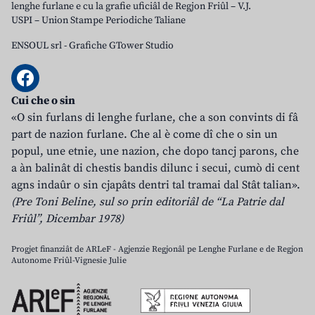
lenghe furlane e cu la grafie uficiâl de Regjon Friûl – V.J.
USPI – Union Stampe Periodiche Taliane
ENSOUL srl
-
Grafiche GTower Studio
Cui che o sin
«O sin furlans di lenghe furlane, che a son convints di fâ
part de nazion furlane. Che al è come dî che o sin un
popul, une etnie, une nazion, che dopo tancj parons, che
a àn balinât di chestis bandis dilunc i secui, cumò di cent
agns indaûr o sin cjapâts dentri tal tramai dal Stât talian».
(Pre Toni Beline, sul so prin editoriâl de “La Patrie dal
Friûl”, Dicembar 1978)
Progjet finanziât de ARLeF - Agjenzie Regjonâl pe Lenghe Furlane e de Regjon
Autonome Friûl-Vignesie Julie