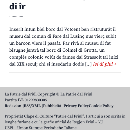
di îr
............
Inserît intun biel borc dal Votcent ben ristruturât il
museu dal comun di Fare dal Lusinç nus vierç subit
un barcon viers il passât. Par rivâ al museu di fat
bisugne jentrâ tal borc di Colmel di Grotta, un
complès colonic volût de famee dai Strassolt tal inizi
dal XIX secul; chi si insedarin dodis […]
lei di plui +
La Patrie dal Friûl Copyright © La Patrie dal Friûl
Partita IVA 01299830305
Redazion
RSS/XML
Pubblicità
Privacy Policy
Cookie Policy
Proprietât Clape di Culture “Patrie dal Friûl”. I articui a son scrits in
lenghe furlane e cu la grafie uficiâl de Regjon Friûl – V.J.
USPI – Union Stampe Periodiche Taliane