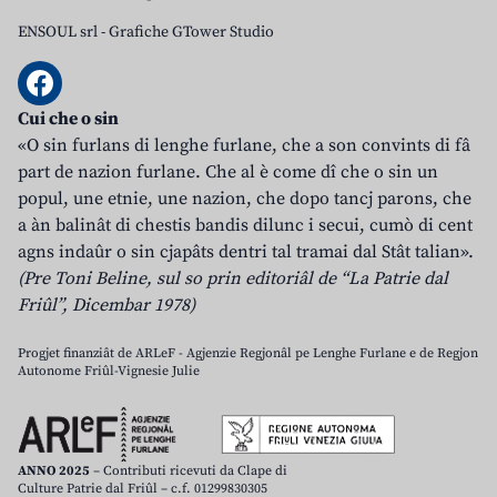
ENSOUL srl
-
Grafiche GTower Studio
Cui che o sin
«O sin furlans di lenghe furlane, che a son convints di fâ
part de nazion furlane. Che al è come dî che o sin un
popul, une etnie, une nazion, che dopo tancj parons, che
a àn balinât di chestis bandis dilunc i secui, cumò di cent
agns indaûr o sin cjapâts dentri tal tramai dal Stât talian».
(Pre Toni Beline, sul so prin editoriâl de “La Patrie dal
Friûl”, Dicembar 1978)
Progjet finanziât de ARLeF - Agjenzie Regjonâl pe Lenghe Furlane e de Regjon
Autonome Friûl-Vignesie Julie
ANNO 2025
– Contributi ricevuti da Clape di
Culture Patrie dal Friûl – c.f. 01299830305