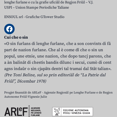
lenghe furlane e cu la grafie uficiâl de Regjon Friûl – V.J.
USPI – Union Stampe Periodiche Taliane
ENSOUL srl
-
Grafiche GTower Studio
Cui che o sin
«O sin furlans di lenghe furlane, che a son convints di fâ
part de nazion furlane. Che al è come dî che o sin un
popul, une etnie, une nazion, che dopo tancj parons, che
a àn balinât di chestis bandis dilunc i secui, cumò di cent
agns indaûr o sin cjapâts dentri tal tramai dal Stât talian».
(Pre Toni Beline, sul so prin editoriâl de “La Patrie dal
Friûl”, Dicembar 1978)
Progjet finanziât de ARLeF - Agjenzie Regjonâl pe Lenghe Furlane e de Regjon
Autonome Friûl-Vignesie Julie