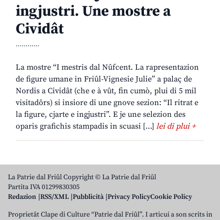
ingjustri. Une mostre a
Cividât
............
La mostre “I mestris dal Nûfcent. La rapresentazion
de figure umane in Friûl-Vignesie Julie” a palaç de
Nordis a Cividât (che e à vût, fin cumò, plui di 5 mil
visitadôrs) si insiore di une gnove sezion: “Il ritrat e
la figure, cjarte e ingjustri”. E je une selezion des
oparis grafichis stampadis in scuasi […]
lei di plui +
La Patrie dal Friûl Copyright © La Patrie dal Friûl
Partita IVA 01299830305
Redazion
RSS/XML
Pubblicità
Privacy Policy
Cookie Policy
Proprietât Clape di Culture “Patrie dal Friûl”. I articui a son scrits in