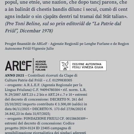
popul, une etnie, une nazion, che dopo tancj parons, che
a àn balinât di chestis bandis dilunc i secui, cumò di cent
agns indaûr o sin cjapâts dentri tal tramai dal Stât talian».
(Pre Toni Beline, sul so prin editoriâl de “La Patrie dal
Friûl”, Dicembar 1978)
Progjet finanziât de ARLeF - Agjenzie Regjonâl pe Lenghe Furlane e de Regjon
Autonome Friûl-Vignesie Julie
ANNO 2025
– Contributi ricevuti da Clape di
Culture Patrie dal Friûl – c.f. 01299830305
– erogante: A.R.L.E.F. (Agenzia Regionale per la
Lingua Friulana) C.F. 94094780304 • rif. norm. L.R.
N.29/2007 ART.23 c.2 bis e ART.24 c.7 e 10 • estremi
del decreto di concessione: DECRETO N. 261 del
25/10/2022 importo contributo € 3.500,00 (saldo) in
data 06/11/2025 • DECRETO N. 173 del 27/06/2025 €
34.842,23 in data 31/07/2025;
– erogante: FONDAZIONE FRIULI CF. 00158650309 •
estremi del decreto di concessione: Codice
progetto 2024-0124 ID 23405 campagna di
sensibilizzazione giornalistica dei sindaci aderenti