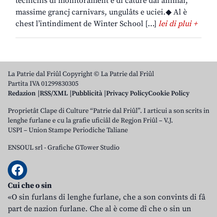
tecnichis di monitorament e di cature dai animâi,
massime grancj carnivars, ungulâts e uciei.◆ Al è
chest l’intindiment de Winter School […]
lei di plui +
La Patrie dal Friûl Copyright © La Patrie dal Friûl
Partita IVA 01299830305
Redazion
RSS/XML
Pubblicità
Privacy Policy
Cookie Policy
Proprietât Clape di Culture “Patrie dal Friûl”. I articui a son scrits in
lenghe furlane e cu la grafie uficiâl de Regjon Friûl – V.J.
USPI – Union Stampe Periodiche Taliane
ENSOUL srl
-
Grafiche GTower Studio
Cui che o sin
«O sin furlans di lenghe furlane, che a son convints di fâ
part de nazion furlane. Che al è come dî che o sin un