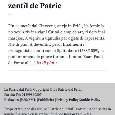
zentîl de Patrie
............
Fin ae metât dal Cinccent, ancje in Friûl, lis feminis
no vevin rivât a vignî fûr tal cjamp de art, risiervât ai
mascjos. A vignivin tignudis par ogjets di rapresentâ.
Nie di plui. A deventin, però, finalmentri
protagonistis cun Irene di Spilimberc (1538/1559), la
plui innomenade pitore furlane. Il nono Zuan Pauli
da Ponte al […]
lei di plui +
La Patrie dal Friûl Copyright © La Patrie dal Friûl
Partita IVA 01299830305
Redazion
RSS/XML
Pubblicità
Privacy Policy
Cookie Policy
Proprietât Clape di Culture “Patrie dal Friûl”. I articui a son scrits in
lenghe furlane e cu la grafie uficiâl de Regjon Friûl – V.J.