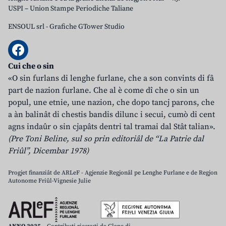
USPI – Union Stampe Periodiche Taliane
ENSOUL srl
-
Grafiche GTower Studio
Cui che o sin
«O sin furlans di lenghe furlane, che a son convints di fâ
part de nazion furlane. Che al è come dî che o sin un
popul, une etnie, une nazion, che dopo tancj parons, che
a àn balinât di chestis bandis dilunc i secui, cumò di cent
agns indaûr o sin cjapâts dentri tal tramai dal Stât talian».
(Pre Toni Beline, sul so prin editoriâl de “La Patrie dal
Friûl”, Dicembar 1978)
Progjet finanziât de ARLeF - Agjenzie Regjonâl pe Lenghe Furlane e de Regjon
Autonome Friûl-Vignesie Julie