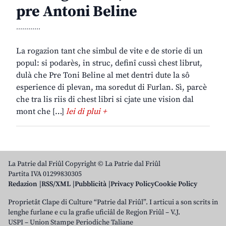
pre Antoni Beline
............
La rogazion tant che simbul de vite e de storie di un
popul: si podarès, in struc, definî cussì chest librut,
dulà che Pre Toni Beline al met dentri dute la sô
esperience di plevan, ma soredut di Furlan. Sì, parcè
che tra lis riis di chest libri si cjate une vision dal
mont che […]
lei di plui +
La Patrie dal Friûl Copyright © La Patrie dal Friûl
Partita IVA 01299830305
Redazion
RSS/XML
Pubblicità
Privacy Policy
Cookie Policy
Proprietât Clape di Culture “Patrie dal Friûl”. I articui a son scrits in
lenghe furlane e cu la grafie uficiâl de Regjon Friûl – V.J.
USPI – Union Stampe Periodiche Taliane