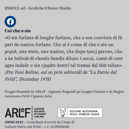
ENSOUL srl
-
Grafiche GTower Studio
Cui che o sin
«O sin furlans di lenghe furlane, che a son convints di fâ
part de nazion furlane. Che al è come dî che o sin un
popul, une etnie, une nazion, che dopo tancj parons, che
a àn balinât di chestis bandis dilunc i secui, cumò di cent
agns indaûr o sin cjapâts dentri tal tramai dal Stât talian».
(Pre Toni Beline, sul so prin editoriâl de “La Patrie dal
Friûl”, Dicembar 1978)
Progjet finanziât de ARLeF - Agjenzie Regjonâl pe Lenghe Furlane e de Regjon
Autonome Friûl-Vignesie Julie
ANNO 2025
– Contributi ricevuti da Clape di
Culture Patrie dal Friûl – c.f. 01299830305