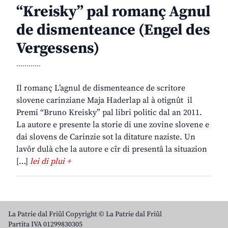
“Kreisky” pal romanç Agnul
de dismenteance (Engel des
Vergessens)
............
Il romanç L’agnul de dismenteance de scritore
slovene carinziane Maja Haderlap al à otignût il
Premi “Bruno Kreisky” pal libri politic dal an 2011.
La autore e presente la storie di une zovine slovene e
dai slovens de Carinzie sot la ditature naziste. Un
lavôr dulà che la autore e cîr di presentâ la situazion
[…]
lei di plui +
La Patrie dal Friûl Copyright © La Patrie dal Friûl
Partita IVA 01299830305