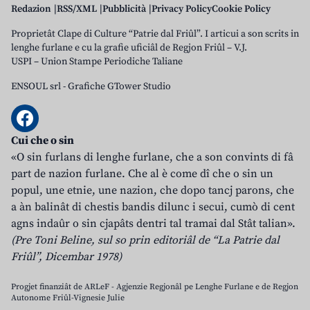
Redazion
RSS/XML
Pubblicità
Privacy Policy
Cookie Policy
Proprietât Clape di Culture “Patrie dal Friûl”. I articui a son scrits in
lenghe furlane e cu la grafie uficiâl de Regjon Friûl – V.J.
USPI – Union Stampe Periodiche Taliane
ENSOUL srl
-
Grafiche GTower Studio
Cui che o sin
«O sin furlans di lenghe furlane, che a son convints di fâ
part de nazion furlane. Che al è come dî che o sin un
popul, une etnie, une nazion, che dopo tancj parons, che
a àn balinât di chestis bandis dilunc i secui, cumò di cent
agns indaûr o sin cjapâts dentri tal tramai dal Stât talian».
(Pre Toni Beline, sul so prin editoriâl de “La Patrie dal
Friûl”, Dicembar 1978)
Progjet finanziât de ARLeF - Agjenzie Regjonâl pe Lenghe Furlane e de Regjon
Autonome Friûl-Vignesie Julie