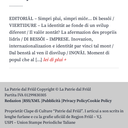
............
EDITORIÂL – Simpri plui, simpri miôr… Di bessôi /
VIERTIDURE – La identitât ae fonde di un svilup
diferent / Il valôr zontât? La afermazion des propriis
lidrîs / DI BESSÔI – IMPRESE. Inovazion,
internazionalizazion e identitât par vinci tal mont /
Dal benstâ al ven il disvilup / INOVÂI. Moment di
popul che al […]
lei di plui +
La Patrie dal Friûl Copyright © La Patrie dal Friûl
Partita IVA 01299830305
Redazion
RSS/XML
Pubblicità
Privacy Policy
Cookie Policy
Proprietât Clape di Culture “Patrie dal Friûl”. I articui a son scrits in
lenghe furlane e cu la grafie uficiâl de Regjon Friûl – V.J.
USPI – Union Stampe Periodiche Taliane