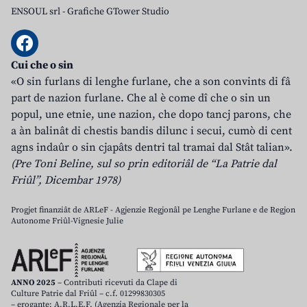
ENSOUL srl
-
Grafiche GTower Studio
Cui che o sin
«O sin furlans di lenghe furlane, che a son convints di fâ
part de nazion furlane. Che al è come dî che o sin un
popul, une etnie, une nazion, che dopo tancj parons, che
a àn balinât di chestis bandis dilunc i secui, cumò di cent
agns indaûr o sin cjapâts dentri tal tramai dal Stât talian».
(Pre Toni Beline, sul so prin editoriâl de “La Patrie dal
Friûl”, Dicembar 1978)
Progjet finanziât de ARLeF - Agjenzie Regjonâl pe Lenghe Furlane e de Regjon
Autonome Friûl-Vignesie Julie
ANNO 2025
– Contributi ricevuti da Clape di
Culture Patrie dal Friûl – c.f. 01299830305
– erogante: A.R.L.E.F. (Agenzia Regionale per la