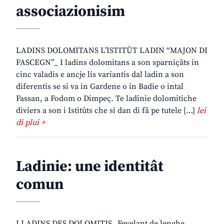
associazionisim
............
LADINS DOLOMITANS L’ISTITÛT LADIN “MAJON DI
FASCEGN”_ I ladins dolomitans a son sparniçâts in
cinc valadis e ancje lis variantis dal ladin a son
diferentis se si va in Gardene o in Badie o intal
Fassan, a Fodom o Dimpeç. Te ladinie dolomitiche
diviers a son i Istitûts che si dan di fâ pe tutele […]
lei
di plui +
Ladinie: une identitât
comun
............
I LADINS DES DOLOMITIS_ Fevelant de lenghe