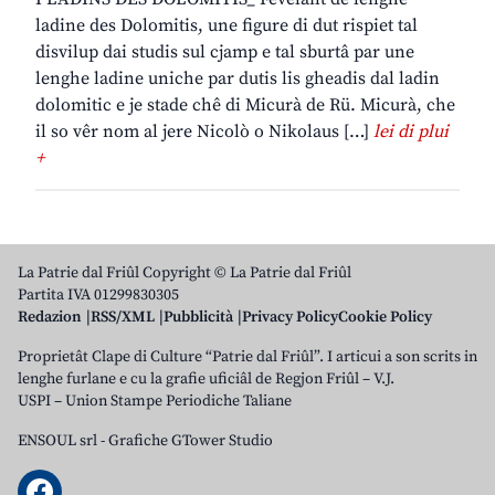
ladine des Dolomitis, une figure di dut rispiet tal
disvilup dai studis sul cjamp e tal sburtâ par une
lenghe ladine uniche par dutis lis gheadis dal ladin
dolomitic e je stade chê di Micurà de Rü. Micurà, che
il so vêr nom al jere Nicolò o Nikolaus […]
lei di plui
+
La Patrie dal Friûl Copyright © La Patrie dal Friûl
Partita IVA 01299830305
Redazion
RSS/XML
Pubblicità
Privacy Policy
Cookie Policy
Proprietât Clape di Culture “Patrie dal Friûl”. I articui a son scrits in
lenghe furlane e cu la grafie uficiâl de Regjon Friûl – V.J.
USPI – Union Stampe Periodiche Taliane
ENSOUL srl
-
Grafiche GTower Studio