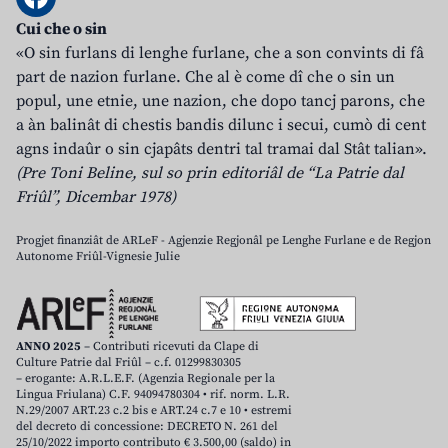
Cui che o sin
«O sin furlans di lenghe furlane, che a son convints di fâ
part de nazion furlane. Che al è come dî che o sin un
popul, une etnie, une nazion, che dopo tancj parons, che
a àn balinât di chestis bandis dilunc i secui, cumò di cent
agns indaûr o sin cjapâts dentri tal tramai dal Stât talian».
(Pre Toni Beline, sul so prin editoriâl de “La Patrie dal
Friûl”, Dicembar 1978)
Progjet finanziât de ARLeF - Agjenzie Regjonâl pe Lenghe Furlane e de Regjon
Autonome Friûl-Vignesie Julie
ANNO 2025
– Contributi ricevuti da Clape di
Culture Patrie dal Friûl – c.f. 01299830305
– erogante: A.R.L.E.F. (Agenzia Regionale per la
Lingua Friulana) C.F. 94094780304 • rif. norm. L.R.
N.29/2007 ART.23 c.2 bis e ART.24 c.7 e 10 • estremi
del decreto di concessione: DECRETO N. 261 del
25/10/2022 importo contributo € 3.500,00 (saldo) in